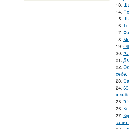
13.
Ша
14.
Пе
15.
Ша
16.
То
17.
Фа
18.
Мн
19.
Он
20.
"О
21.
Дв
22.
Ок
себе.
23.
Са
24.
63
шлейф
25.
"О
26.
Ко
27.
Ку
запит