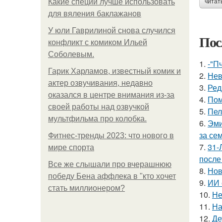
Какие специи лучше использовать
читат
для вяления баклажанов
У юли Гаврилиной снова случился
Пос
конфликт с комиком Ильей
Соболевым.
1.
-"П
Гарик Харламов, известный комик и
2.
Нев
актер озвучивания, недавно
3.
Ред
оказался в центре внимания из-за
4.
Пом
своей работы над озвучкой
5.
Пел
мультфильма про колобка.
6.
Эми
за се
Фитнес-тренды 2023: что нового в
7.
31-
мире спорта
после
Все же слышали про вчерашнюю
8.
Нов
победу Бена аффлека в "кто хочет
9.
ИИ 
стать миллионером?
10.
Не
11.
На
12.
Де