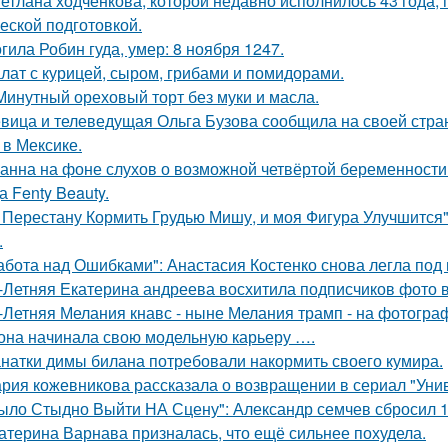
етлана ходченкова, которой недавно исполнилось 43 года,
еской подготовкой.
гила Робин гуда, умер: 8 ноября 1247.
лат с курицей, сыром, грибами и помидорами.
Минутный ореховый торт без муки и масла.
вица и телеведущая Ольга Бузова сообщила на своей страни
 в Мексике.
анна на фоне слухов о возможной четвёртой беременности 
а Fenty Beauty.
 Перестану Кормить Грудью Мишу, и моя Фигура Улучшится"
.
абота над Ошибками": Анастасия Костенко снова легла под 
-Летняя Екатерина андреева восхитила подписчиков фото в
-Летняя Мелания кнавс - ныне Мелания трамп - на фотограф
 она начинала свою модельную карьеру ….
натки димы билана потребовали накормить своего кумира.
рия кожевникова рассказала о возвращении в сериал "Унив
ыло Стыдно Выйти НА Сцену": Александр семчев сбросил 100
атерина Варнава призналась, что ещё сильнее похудела.