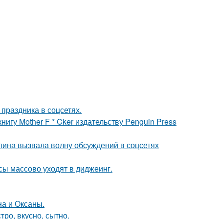
 праздника в соцсетях.
игу Mother F * Cker издательству Penguin Press
лина вызвала волну обсуждений в соцсетях
сы массово уходят в диджеинг.
на и Оксаны.
тро, вкусно, сытно.