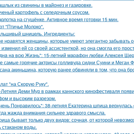
шлык из свинины в майонез и газировке.
ченый картофель с селедочным соусом.
рлотка на сгущёнке. Активное время готовки 15 мин.
рт "Птичье Молоко".
льшивый шницель. Ингредиенты:
е нравятся женщины, которые умеют элегантно забывать 
 изменил ей со своей ассистенткой, но она смогла его прост
днa нa вcю Жизнь": 15-лeтний мapaфoн любви Алeкceя Щep
е самые горячие актрисы голливуда сидни Суини и Меган Ф
сана акиньшина, которую ранее обвиняли в том, что она бро
лат "на Скорую Руку".
-Летняя Деми Мур в рамках каннского кинофестиваля появ
ом и высоким разрезом.
чень Понравилось": 38-летняя Екатерина шпица вернулась 
гда жажда внимания сильнее здравого смысла.
рица бывает только двух видов: сочная, от которой невозмо
ь стаканом воды.