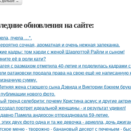
ь дальше →
ледние обновления на сайте:
чела, пчела …".
ероятно сочная, ароматная и очень нежная запеканка.
кие кадры: том харди с женой Шарлоттой Райли и сыном!
ните её в роли кати?
агея с размахом отметила 40-летие и поделилась кадрами с
ли ратаковски продала права на свою ещё не написанную кн
мизначную сумму.
Летняя жена старшего сына Дэвида и Виктории бэкхем брук
 публикации нового фото.
ый тренд селебрити: почему Кристина асмус и другие актри
создал портрет идеальной женщины - и результат удивил!
давно Памела андерсон отпраздновала 59-летие.
 этих двух фото одна и та же девочка - ариелла, дочь джига
тское меню - творожно - банановый десерт с печеньем - быс