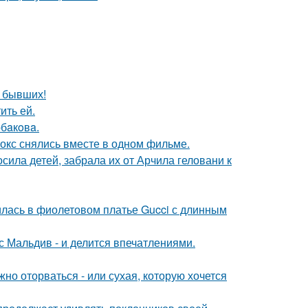
о бывших!
ить ей.
бaкoвa.
окс снялись вместе в одном фильме.
сила детей, забрала их от Арчила геловани к
илась в фиолетовом платье Gucci с длинным
с Мальдив - и делится впечатлениями.
жно оторваться - или сухая, которую хочется