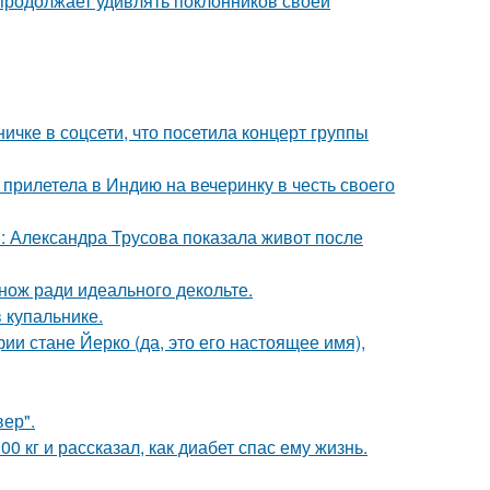
 продолжает удивлять поклонников своей
чке в соцсети, что посетила концерт группы
прилетела в Индию на вечеринку в честь своего
: Александра Трусова показала живот после
нож ради идеального декольте.
 купальнике.
ии стане Йерко (да, это его настоящее имя),
ер".
 кг и рассказал, как диабет спас ему жизнь.