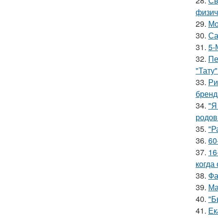
28.
Св
физич
29.
Мо
30.
Са
31.
5-
32.
Пе
"Тату"
33.
Ри
бренд
34.
"Я
родов
35.
"Р
36.
60
37.
16
когда
38.
Фа
39.
Ма
40.
"Б
41.
Ек