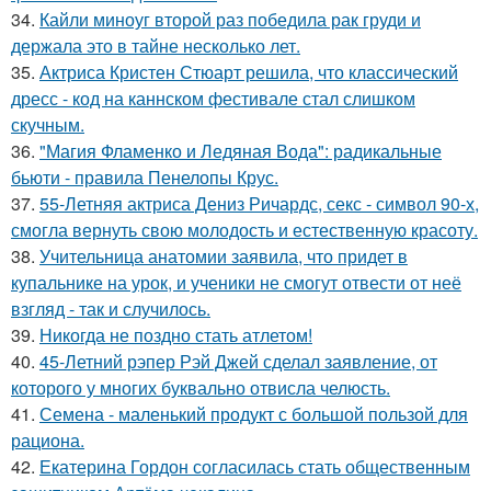
34.
Кайли миноуг второй раз победила рак груди и
держала это в тайне несколько лет.
35.
Актриса Кристен Стюарт решила, что классический
дресс - код на каннском фестивале стал слишком
скучным.
36.
"Магия Фламенко и Ледяная Вода": радикальные
бьюти - правила Пенелопы Крус.
37.
55-Летняя актриса Дениз Ричардс, секс - символ 90-х,
смогла вернуть свою молодость и естественную красоту.
38.
Учительница анатомии заявила, что придет в
купальнике на урок, и ученики не смогут отвести от неё
взгляд - так и случилось.
39.
Никогда не поздно стать атлетом!
40.
45-Летний рэпер Рэй Джей сделал заявление, от
которого у многих буквально отвисла челюсть.
41.
Семена - маленький продукт с большой пользой для
рациона.
42.
Екатерина Гордон согласилась стать общественным