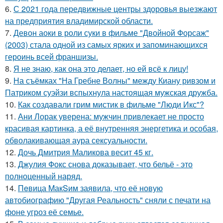
6.
С 2021 года передвижные центры здоровья выезжают
на предприятия владимирской области.
7.
Девон аоки в роли суки в фильме "Двойной Форсаж"
(2003) стала одной из самых ярких и запоминающихся
героинь всей франшизы.
8.
Я не знаю, как она это делает, но ей всё к лицу!
9.
На съёмках "На Гребне Волны" между Киану ривзом и
Патриком суэйзи вспыхнула настоящая мужская дружба.
10.
Как создавали грим мистик в фильме "Люди Икс"?
11.
Ани Лорак уверена: мужчин привлекает не просто
красивая картинка, а её внутренняя энергетика и особая,
обволакивающая аура сексуальности.
12.
Дочь Дмитрия Маликова весит 45 кг.
13.
Джулия Фокс снова доказывает, что бельё - это
полноценный наряд.
14.
Пeвица MакSим заявила, что её новую
автобиографию "Другая Реальность" сняли с печати на
фоне угроз её семье.