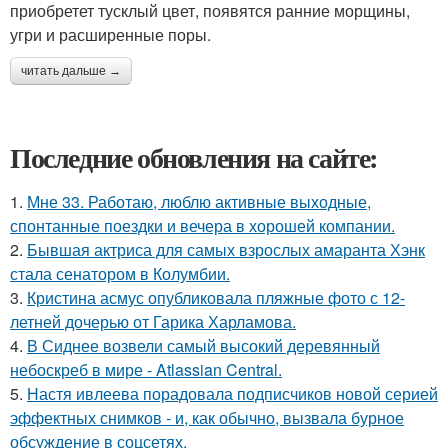
приобретет тусклый цвет, появятся ранние морщины,
угри и расширенные поры.
читать дальше →
Последние обновления на сайте:
1.
Мне 33. Работаю, люблю активные выходные,
спонтанные поездки и вечера в хорошей компании.
2.
Бывшая актриса для самых взрослых амаранта Хэнк
стала сенатором в Колумбии.
3.
Кристина асмус опубликовала пляжные фото с 12-
летней дочерью от Гарика Харламова.
4.
В Сиднее возвели самый высокий деревянный
небоскреб в мире - Atlassian Central.
5.
Настя ивлеева порадовала подписчиков новой серией
эффектных снимков - и, как обычно, вызвала бурное
обсуждение в соцсетях.