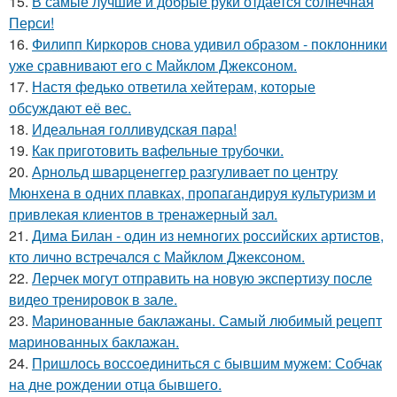
15.
В самые лучшие и добрые руки отдается солнечная
Перси!
16.
Филипп Киркоров снова удивил образом - поклонники
уже сравнивают его с Майклом Джексоном.
17.
Настя федько ответила хейтерам, которые
обсуждают её вес.
18.
Идеальная голливудская пара!
19.
Как приготовить вафельные трубочки.
20.
Арнольд шварценеггер разгуливает по центру
Мюнхена в одних плавках, пропагандируя культуризм и
привлекая клиентов в тренажерный зал.
21.
Дима Билан - один из немногих российских артистов,
кто лично встречался с Майклом Джексоном.
22.
Лерчек могут отправить на новую экспертизу после
видео тренировок в зале.
23.
Маринованные баклажаны. Самый любимый рецепт
маринованных баклажан.
24.
Пришлось воссоединиться с бывшим мужем: Собчак
на дне рождении отца бывшего.