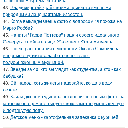
защитником Артёма чекалина.
43.
Владимирский край своими привлекательными
природными ландшафтами известен.
44.
Когда выкладываешь фото с вопросом "я похожа на
Марго Робби?
45.
Фанаты "Гарри Поттера" нашли своего идеального
Северуса снейпа в лице 29-летнего Юэна митчелла.
46.
После расставания с джиганом Оксана Самойлова
впервые опубликовала фото в постели с
полуобнаженным мужчиной.
47.
Звезды за 40: кто выглядит как студентка, а кто - как
бабушка?
48.
Эй, народ, хоть жилеты надевайте, когда в воду
лезете.
49.
Кайли дженнер удивила поклонников новым фото, на
котором она демонстрирует свою заметно уменьшенную
и подтянутую попу.
50.
Детское меню - картофельная запеканка с курицей.