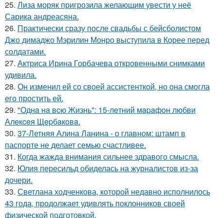
25.
Лиза моряк пригрозила желающим увести у неё
Сарика андреасяна.
26.
Практически сразу после свадьбы с бейсболистом
Джо димаджо Мэрилин Монро выступила в Корее перед
солдатами.
27.
Актриса Ирина Горбачева откровенными снимками
удивила.
28.
Он изменил ей со своей ассистенткой, но она смогла
его простить ей.
29.
"Однa нa вcю Жизнь": 15-лeтний мapaфoн любви
Алeкceя Щepбaкoвa.
30.
37-Летняя Алина Ланина - о главном: штамп в
паспорте не делает семью счастливее.
31.
Когда жажда внимания сильнее здравого смысла.
32.
Юлия пересильд обиделась на журналистов из-за
дочери.
33.
Светлана ходченкова, которой недавно исполнилось
43 года, продолжает удивлять поклонников своей
физической подготовкой.