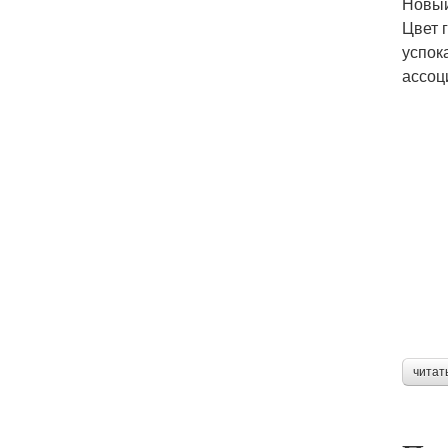
Новый
Цвет 
успок
ассоц
читат