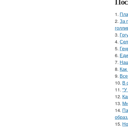
Пос
1.
Пла
2.
За 
голли
3.
Гог
4.
Сел
5.
Ген
6.
Еди
7.
Наш
8.
Как
9.
Все
10.
В 
11.
"У
12.
Ка
13.
Мн
14.
Па
образ
15.
Но