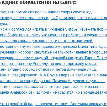
ледние обновления на сайте:
тье, которое до сих пор вызывает споры спустя годы.
последние несколько лет сидни Суини превратилась из актр
вуда.
унский согласился играть в "Универе", чтобы избежать порчи
ена Гомес призналась, что мечтает о ребёнке - и сделала эт
ри кавилл снова вдохновляет - и не только зрителей.
нственной внучке легендарного модельера Валентина юдаш
умевший хоррор "Закулисье Реальности" вышел в хорошем
 создавали сцену с надутой тетушкой мардж из "Гарри Потте
 говорят про жену Роналду, но никто - про жену месси.
сети активно обсуждают новый метод изменения лица.
 Меня Глаз Дёргался": MIA Boyka впервые рассказала о лич
кая красивая свадьба у сына Памелы Андерсон случилась!
огие привыкли списывать потерю цвета исключительно на в
мела Андерсон сейчас почти не красится, но в конце девян
.
чь за решёткой ради поцелуя - история Ангелины николау и