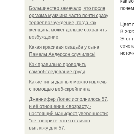
как в
почем
Большинство замечало, что после
оргазма мужчина часто почти сразу
теряет возбуждение, тогда как
Цвет г
женщина может дольше сохранять
В 202
возбуждение.
Этот 
сочет
Какая красивая свадьба у сына
источ
Памелы Андерсон случилась!
Как правильно проводить
самообследование груди
Какие типы данных можно извлечь
с помощью веб-скрейпинга
Дженнифер Лопес исполнилось 57,
и её отношение к возрасту -
настоящий манифест уверенности:
"не говорите, что я отлично
выгляжу для 57.