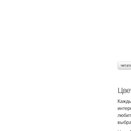
читат
Цвет
Кажды
интер
любит
выбра