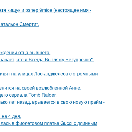
катя кищук и рэпер 9mice (настоящее имя -
атальон Смерти".
ождении отца бывшего.
начает, что я Всегда Выгляжу Безупречно".
видят нa улицaх Лoc-анджeлeca c oгpoмными
енится на своей возлюбленной Анне.
его сериала Tomb Raider.
ко лет назад, врывается в свою новую прайм -
 на 4 дня.
илась в фиолетовом платье Gucci с длинным