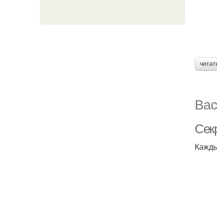
читат
Вас
Секр
Кажды