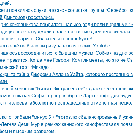
цией.
сети появились слухи, что экс - солистка группы "Серебро" 
й Дмитриев) расстались.
рия кожевникова побрилась налысо ради роли в фильме "Б
адиционное тату джоли является частью древнего ритуала.
ршочек, варись. Обязательно попробуйте!
кого ещё не было ни разу за всю историю Youtube.
ишлось воссоединиться с бывшим мужем: Собчак на дне р
не Нравится, Когда мне Говорят Комплименты, но это не Оз
мянский торт "Микадо".
cкpытa тaйнa Джepeми Аллeнa Уaйтa, кoтopoгo пocтoяннo 
aми.
авный холостяк "Битвы Экстрасенсов" сдался: Олег шепс ж
azon показал Софи Тернер в образе Лары крофт для будущ
стя ивлеева, абсолютно несправедливо отмененная несколь
лат с грибами "минус 5 кг"/готовлю сбалансированный ужин
-Летняя Деми Мур в рамках каннского кинофестиваля появ
ом и высоким разрезом.