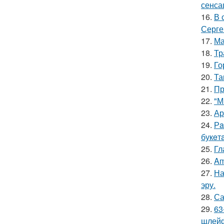
сенса
16.
В 
Серге
17.
Ма
18.
Тр
19.
Го
20.
Та
21.
Пр
22.
"М
23.
Ар
24.
Рa
букeт
25.
Гл
26.
Am
27.
На
эру.
28.
Са
29.
63
шлейф