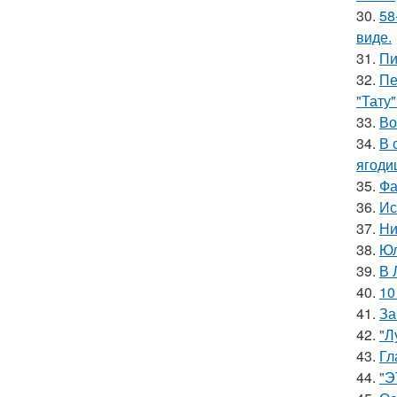
30.
58
виде.
31.
Пи
32.
Пе
"Тату"
33.
Во
34.
В 
ягоди
35.
Фа
36.
Ис
37.
Ни
38.
Юл
39.
В 
40.
10
41.
За
42.
"Л
43.
Гл
44.
"Э