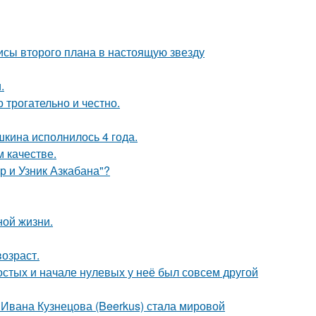
исы второго плана в настоящую звезду
.
о трогательно и честно.
кина исполнилось 4 года.
 качестве.
р и Узник Азкабана"?
ной жизни.
озраст.
остых и начале нулевых у неё был совсем другой
 Ивана Кузнецова (Beerkus) стала мировой