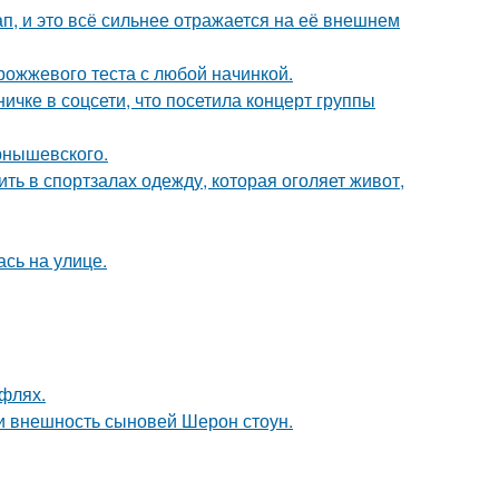
, и это всё сильнее отражается на её внешнем
рожжевого теста с любой начинкой.
чке в соцсети, что посетила концерт группы
рнышевского.
ть в спортзалах одежду, которая оголяет живот,
сь на улице.
уфлях.
ли внешность сыновей Шерон стоун.