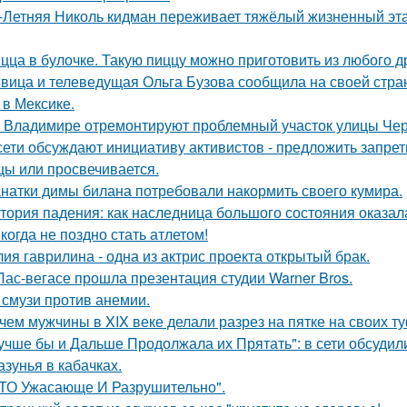
-Летняя Николь кидман переживает тяжёлый жизненный этап
цца в булочке. Такую пиццу можно приготовить из любого д
вица и телеведущая Ольга Бузова сообщила на своей страни
 в Мексике.
 Владимире отремонтируют проблемный участок улицы Че
сети обсуждают инициативу активистов - предложить запрети
цы или просвечивается.
натки димы билана потребовали накормить своего кумира.
тория падения: как наследница большого состояния оказала
когда не поздно стать атлетом!
ия гаврилина - одна из актрис проекта открытый брак.
Лас-вегасе прошла презентация студии Warner Bros.
 смузи против анемии.
чем мужчины в XIX веке делали разрез на пятке на своих т
учше бы и Дальше Продолжала их Прятать": в сети обсуди
азунья в кабачках.
ТО Ужасающе И Разрушительно".