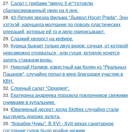
27.
Салат с грибами "минус 5 кг"/готовлю
сбалансированный ужин на 4 дня.
28.
43-Летняя звезда фильма "Дьявол Носит Prada", Энн
хэтэуэй, нарушила молчание по поводу пластических
операций, которые ей то и дело приписывают.
29.
Сладкий хворост на кефире.
30.
Курица бывает только двух видов: сочная, от которой
невозможно оторваться - или сухая, которую хочется
запить стаканом воды.
31.
Николай Наумов, известный как Колян из "Реальных
Пацанов", случайно попал в кино благодаря участию в
КВН.
32.
Слоеный салат "Орхидея".
33.
Екатерина андреева поразила поклонников свежими
снимками в купальнике.
34.
Ювелирный десерт: когда Skittles случайно стали
выглядеть дороже золота.
35.
"Корабли Чумы". В XVI - Xviii веках санитарное
состояние судов было крайне низким.