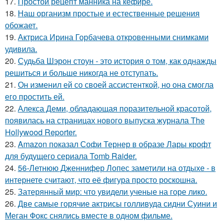
17.
Простой рецепт манника на кефире.
18.
Наш организм простые и естественные решения
обожает.
19.
Актриса Ирина Горбачева откровенными снимками
удивила.
20.
Судьба Шэрон стоун - это история о том, как однажды
решиться и больше никогда не отступать.
21.
Он изменил ей со своей ассистенткой, но она смогла
его простить ей.
22.
Алекса Деми, обладающая поразительной красотой,
появилась на страницах нового выпуска журнала The
Hollywood Reporter.
23.
Amazon показал Софи Тернер в образе Лары крофт
для будущего сериала Tomb Raider.
24.
56-Летнюю Дженнифер Лопес заметили на отдыхе - в
интернете считают, что её фигура просто роскошна.
25.
Затерянный мир: что увидели ученые на горе лико.
26.
Две самые горячие актрисы голливуда сидни Суини и
Меган Фокс снялись вместе в одном фильме.