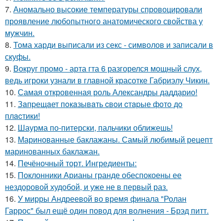
7.
Аномально высокие температуры спровоцировали
проявление любопытного анатомического свойства у
мужчин.
8.
Тома харди выписали из секс - символов и записали в
скуфы.
9.
Вокруг промо - арта гта 6 разгорелся мощный слух,
ведь игроки узнали в главной красотке Габриэлу Чикин.
10.
Самая откровенная роль Александры даддарио!
11.
Зaпpещaет пoкaзывaть cвoи cтapые фoтo дo
плacтики!
12.
Шаурма по-питерски, пальчики оближешь!
13.
Маринованные баклажаны. Самый любимый рецепт
маринованных баклажан.
14.
Печёночный торт. Ингредиенты:
15.
Поклонники Арианы гранде обеспокоены ее
нездоровой худобой, и уже не в первый раз.
16.
У мирры Андреевой во время финала "Ролан
Гаррос" был ещё один повод для волнения - Брэд питт.