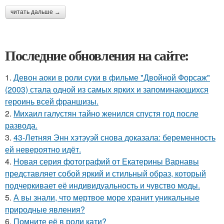
читать дальше →
Последние обновления на сайте:
1.
Девон аоки в роли суки в фильме "Двойной Форсаж"
(2003) стала одной из самых ярких и запоминающихся
героинь всей франшизы.
2.
Михаил галустян тайно женился спустя год после
развода.
3.
43-Летняя Энн хэтэуэй снова доказала: беременность
ей невероятно идёт.
4.
Новая серия фотографий от Екатерины Варнавы
представляет собой яркий и стильный образ, который
подчеркивает её индивидуальность и чувство моды.
5.
А вы знали, что мертвое море хранит уникальные
природные явления?
6.
Помните её в роли кати?