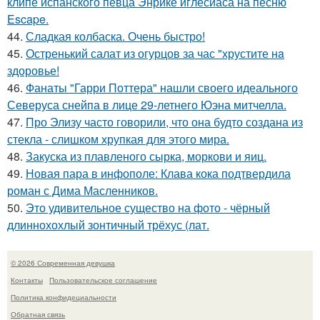
клипе испанского певца Энрике иглесиаса на песню
Escape.
44.
Сладкая колбаска. Очень быстро!
45.
Остренький салат из огурцов за час "хрустите нa
здоровье!
46.
Фанаты "Гарри Поттера" нашли своего идеального
Северуса снейпа в лице 29-летнего Юэна митчелла.
47.
Про Элизу часто говорили, что она будто создана из
стекла - слишком хрупкая для этого мира.
48.
Закуска из плавленого сырка, моркови и яиц.
49.
Новая пара в инфополе: Клава кока подтвердила
роман с Дима Масленников.
50.
Это удивительное существо на фото - чёрный
длиннохохлый зонтичный трёхус (лат.
© 2026 Современная девушка
Контакты
Пользовательское соглашение
Политика конфидециальности
Обратная связь