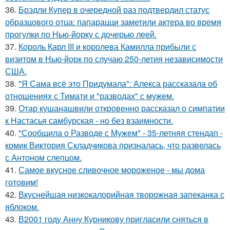
36.
Брэдли Купер в очередной раз подтвердил статус
образцового отца: папарацци заметили актера во время
прогулки по Нью-йорку с дочерью леей.
37.
Король Карл III и королева Камилла прибыли с
визитом в Нью-йорк по случаю 250-летия независимости
США.
38.
"Я Сама всё это Придумала": Алекса рассказала об
отношениях с Тимати и "разводах" с мужем.
39.
Отар кушанашвили откровенно рассказал о симпатии
к Настасья самбурская - но без взаимности.
40.
"Сообщила о Разводе с Мужем" - 35-летняя стендап -
комик Виктория Складчикова призналась, что развелась
с Антоном слепцом.
41.
Самое вкусное сливочное мороженое - мы дома
готовим!
42.
Вкуснейшая низкокалорийная творожная запеканка с
яблоком.
43.
В2001 году Анну Курникову пригласили сняться в