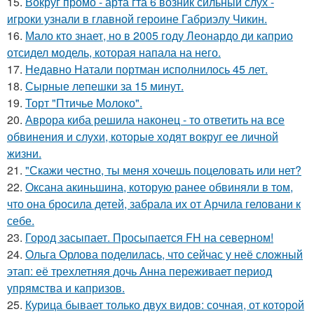
15.
Вокруг промо - арта гта 6 возник сильный слух -
игроки узнали в главной героине Габриэлу Чикин.
16.
Мало кто знает, но в 2005 году Леонардо ди каприо
отсидел модель, которая напала на него.
17.
Недавно Натали портман исполнилось 45 лет.
18.
Сырные лепешки за 15 минут.
19.
Торт "Птичье Молоко".
20.
Аврора киба решила наконец - то ответить на все
обвинения и слухи, которые ходят вокруг ее личной
жизни.
21.
"Скажи честно, ты меня хочешь поцеловать или нет?
22.
Оксана акиньшина, которую ранее обвиняли в том,
что она бросила детей, забрала их от Арчила геловани к
себе.
23.
Город засыпает. Просыпается FH на северном!
24.
Ольга Орлова поделилась, что сейчас у неё сложный
этап: её трехлетняя дочь Анна переживает период
упрямства и капризов.
25.
Курица бывает только двух видов: сочная, от которой