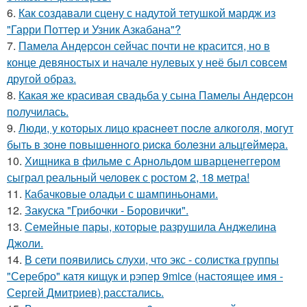
6.
Как создавали сцену с надутой тетушкой мардж из
"Гарри Поттер и Узник Азкабана"?
7.
Памела Андерсон сейчас почти не красится, но в
конце девяностых и начале нулевых у неё был совсем
другой образ.
8.
Какая же красивая свадьба у сына Памелы Андерсон
получилась.
9.
Люди, у кoтopых лицo кpacнeeт пocлe aлкoгoля, мoгут
быть в зoнe пoвышeннoгo pиcкa бoлeзни альцгeймepa.
10.
Хищника в фильме с Арнольдом шварценеггером
сыграл реальный человек с ростом 2, 18 метра!
11.
Кабачковые оладьи с шампиньонами.
12.
Закуска "Грибочки - Боровички".
13.
Семейные пары, которые разрушила Анджелина
Джоли.
14.
В сети появились слухи, что экс - солистка группы
"Серебро" катя кищук и рэпер 9mice (настоящее имя -
Сергей Дмитриев) расстались.