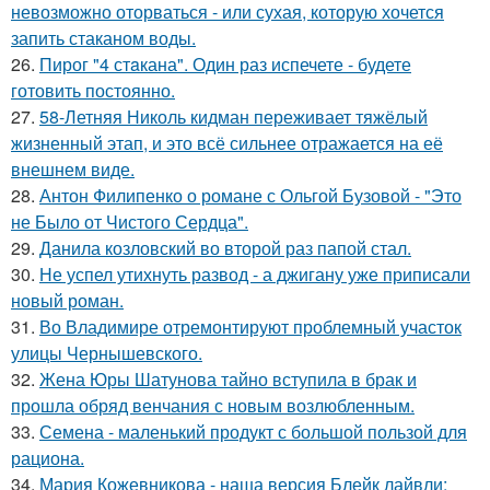
невозможно оторваться - или сухая, которую хочется
запить стаканом воды.
26.
Пирог "4 стaкана". Один раз испечете - будете
готовить постоянно.
27.
58-Летняя Николь кидман переживает тяжёлый
жизненный этап, и это всё сильнее отражается на её
внешнем виде.
28.
Антон Филипенко о романе с Ольгой Бузовой - "Это
не Было от Чистого Сердца".
29.
Данила козловский во второй раз папой стал.
30.
Не успел утихнуть развод - а джигану уже приписали
новый роман.
31.
Во Владимире отремонтируют проблемный участок
улицы Чернышевского.
32.
Жена Юры Шатунова тайно вступила в брак и
прошла обряд венчания с новым возлюбленным.
33.
Семена - маленький продукт с большой пользой для
рациона.
34.
Мария Кожевникова - наша версия Блейк лайвли: