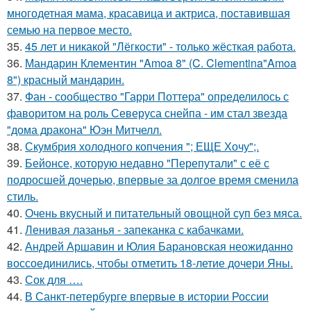
многодетная мама, красавица и актриса, поставившая
семью на первое место.
35.
45 лет и никакой "Лёгкости" - только жёсткая работа.
36.
Мандарин Клементин "Amoa 8" (C. Clementina"Amoa
8") красный мандарин.
37.
Фан - сообщество "Гарри Поттера" определилось с
фаворитом на роль Северуса снейпа - им стал звезда
"дома дракона" Юэн Митчелл.
38.
Скумбрия холодного копчения "; ЕЩЕ Хочу";.
39.
Бейонсе, которую недавно "Перепутали" с её с
подросшей дочерью, впервые за долгое время сменила
стиль.
40.
Очень вкусный и питательный овощной суп без мяса.
41.
Ленивая лазанья - запеканка с кабачками.
42.
Андрей Аршавин и Юлия Барановская неожиданно
воссоединились, чтобы отметить 18-летие дочери Яны.
43.
Сок для ….
44.
В Санкт-петербурге впервые в истории России