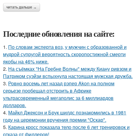
читать дальше →
Последние обновления на сайте:
1.
По словам эксперта воз, у мужчин с образованной и
мудрой супругой вероятность скоропостижной смерти
якобы на 46% ниже.
2.
На съёмках "На Гребне Волны" между Киану ривзом и
Патриком суэйзи вспыхнула настоящая мужская дружба.
3.
Ровно восемь лет назад рэпер Akon на полном
серьезе пообещал отстроить в Африке
ультрасовременный мегаполис за 6 миллиардов
долларов.
4.
Майкл Джексон и Брук шилдс познакомились в 1981
году на церемонии вручения премии "Оскар".
5.
Карина кросс показала тело после 6 лет тренировок и
отказа от филлеров!