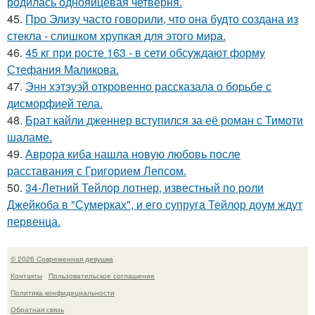
родилась однояйцевая четверня.
45.
Про Элизу часто говорили, что она будто создана из
стекла - слишком хрупкая для этого мира.
46.
45 кг при росте 163 - в сети обсуждают форму
Стефания Маликова.
47.
Энн хэтэуэй откровенно рассказала о борьбе с
дисморфией тела.
48.
Брат кайли дженнер вступился за её роман с Тимоти
шаламе.
49.
Аврора киба нашла новую любовь после
расставания с Григорием Лепсом.
50.
34-Летний Тейлор лотнер, известный по роли
Джейкоба в "Сумерках", и его супруга Тейлор доум ждут
первенца.
© 2026 Современная девушка
Контакты
Пользовательское соглашение
Политика конфидециальности
Обратная связь