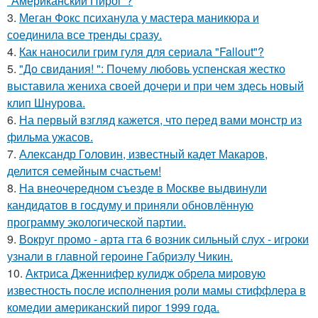
"Американский Пирог"?
3.
Меган Фокс психанула у мастера маникюра и
соединила все тренды сразу.
4.
Как наносили грим гуля для сериала "Fallout"?
5.
"До свидания! ": Почему любовь успенская жестко
выставила жениха своей дочери и при чем здесь новый
клип Шнурова.
6.
На первый взгляд кажется, что перед вами монстр из
фильма ужасов.
7.
Александр Головин, известный кадет Макаров,
делится семейным счастьем!
8.
На внеочередном съезде в Москве выдвинули
кандидатов в госдуму и приняли обновлённую
программу экологической партии.
9.
Вокруг промо - арта гта 6 возник сильный слух - игроки
узнали в главной героине Габриэлу Чикин.
10.
Актриса Дженнифер кулидж обрела мировую
известность после исполнения роли мамы стиффлера в
комедии американский пирог 1999 года.