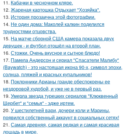
11.
Кабачки в чесночном кляре.
12.
Жареная картошка Отдыхает "Хозяйка".
13.
История прозаична этой фотографии.
14.
Не один дома: Маколей калкин поделился
трудностями отцовства.
15.
На матче сборной США камера показала двух
девушек - и футбол отошёл на второй план.
16.
Стожки. Очень вкусное и сытное блюдо!
17.
Памела Андерсон и сериал "Спасатели Малибу"
(Baywatch) - это настоящая икона 90-х, символ эпохи,
солнца, пляжей и красных купальников!
18.
Поклонники Арианы гранде обеспокоены ее
нездоровой худобой, и уже не в первый раз.
19.
Умерла звезда турецких сериалов "Клюквенный
Щербет" и "семья" - эдже иртем.
20.
У шестилетней вари, дочери коли и Марины,
появился собственный аккаунт в социальных сетях!
21.
Самая древняя, самая редкая и самая красивая
лошадь в мире.