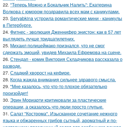
22.
"Теперь Можно и Бокальчик Налить": Екатерина
Волкова с юмором поздравила всех мам с каникулами.
23.
Seryabkina устроила романтические мини - каникулы
в Петербурге.
24.
Фитнес - эволюция Дженнифер энистон: как в 57 лет
выглядеть лучше тридцатилетних.
25.
Михаил полицеймако признался, что не смог
сдержать эмоций, увидев Михаила Ефремова на сцене.
26.
Стендап - комик Виктория Складчикова рассказала о
разводе.
27.
Сладкий хворост на кефире.
28.
Когда жажда внимания сильнее здравого смысла.
29.
"Мне казалось, что что-то плохое обязательно
произойдет!
30.
Эрин Мориарти критиковали за пластические
операции, а оказалось что люди просто глупые.
31.
Салат "Кострома". Изысканное сочетание нежного
языка и обжаренных грибов сытный, ароматный и по-