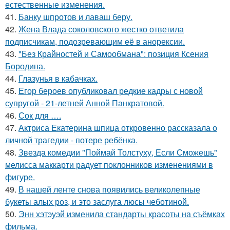
естественные изменения.
41.
Банку шпротов и лаваш беру.
42.
Жена Влада соколовского жестко ответила
подписчикам, подозревающим её в анорексии.
43.
"Без Крайностей и Самообмана": позиция Ксения
Бородина.
44.
Глазунья в кабачках.
45.
Егор бероев опубликовал редкие кадры с новой
супругой - 21-летней Анной Панкратовой.
46.
Сок для ….
47.
Актриса Екатерина шпица откровенно рассказала о
личной трагедии - потере ребёнка.
48.
Звезда комедии "Поймай Толстуху, Если Сможешь"
мелисса маккарти радует поклонников изменениями в
фигуре.
49.
В нашей ленте снова появились великолепные
букеты алых роз, и это заслуга люсы чеботиной.
50.
Энн хэтэуэй изменила стандарты красоты на съёмках
фильма.