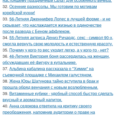
настоящему праздничный салат для особенного вечера.
32.
Осенние разносолы. Мы готовим по мотивам
корейской кухни!
33.
56-Летняя Дженнифер Лопес в лучшей форме - и не
скрывает, что наслаждается жизнью в одиночестве
после развода с Беном аффлеком.
34.
55-Летняя актриса Дениз Ричардс, секс - символ 90-х,
смогла вернуть свою молодость и естественную красоту.
35.
Почему у кого-то вес уходит легко, а у кого-то - нет?
36.
46-Летняя Виктория боня рассердилась на женщин,
обсуждавших её фигуру в купальнике.
37.
Альбина кабалина рассказала о "Химии" на
съемочной площадке с Михаилом галустяном.
38.
Жена Юры Шатунова тайно вступила в брак и
прошла обряд венчания с новым возлюбленным.
39.
Витаминные кубики - удобный способ быстро сделать
вкусный и ароматный напиток.
40.
Анна седокова ответила на критику своего
преображения, напомнив аудитории о праве на