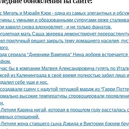
ледние обновления на сайте:
с Мигель и Мэрайя Кэри - одна из самых элегантных и обсу
чины с умными и образованными супругами реже сталкиваю
ри кавилл снова вдохновляет - и не только фанатов.
годетная мать Саша зверева демонстрирует перерастянуту
ел прилучный решил закрыть тему домашнего насилия, пуст
ого.
здa сериала "Дневники Вампира" Нина добрев встречается
ефом.
час бы в компании Матвея Александровича гулять по Италии
ксей из Калининграда в своё время полностью забил лицо и
удалил себе уши и нос.
 создавали сцену с надутой тетушкой мардж из "Гарри Потте
омально высокие температуры спровоцировали проявление
н.
-Летняя Карина нигай, которая в прошлом году рассталась
ивных отношений.
-Летняя жена старшего сына Дэвида и Виктории бэкхем бру