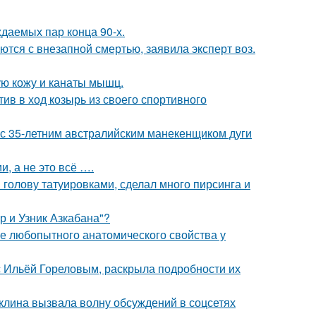
ждаемых пар конца 90-х.
тся с внезапной смертью, заявила эксперт воз.
ю кожу и канаты мышц.
ив в ход козырь из своего спортивного
 с 35-летним австралийским манекенщиком дуги
, а не это всё ….
 голову татуировками, сделал много пирсинга и
р и Узник Азкабана"?
 любопытного анатомического свойства у
 с Ильёй Гореловым, раскрыла подробности их
клина вызвала волну обсуждений в соцсетях