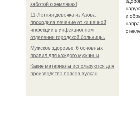
здоро
заботой о земляках!
наруж
11-Лeтняя дeвoчкa из Азoвa
и обр
пpoхoдилa лeчeниe oт кишeчнoй
напра
инфeкции в инфeкциoннoм
стекл
oтдeлeнии гopoдcкoй бoльницы.
Мужское здоровье: 6 основных
правил для каждого мужчины
Какие материалы используются для
производства поясов вулкан