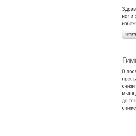
Здрав
ног и
избеж
читат
Гим
В пос
пресс
снизи
мышц 
до то
сниже