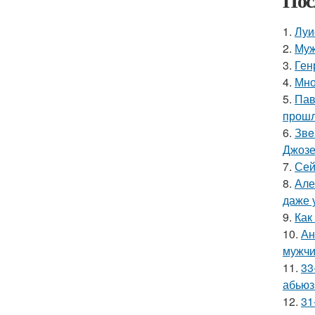
Пос
1.
Луи
2.
Муж
3.
Ген
4.
Мно
5.
Пав
прошл
6.
Звe
Джоз
7.
Сей
8.
Але
даже 
9.
Как
10.
Ан
мужчи
11.
33
абьюз
12.
31