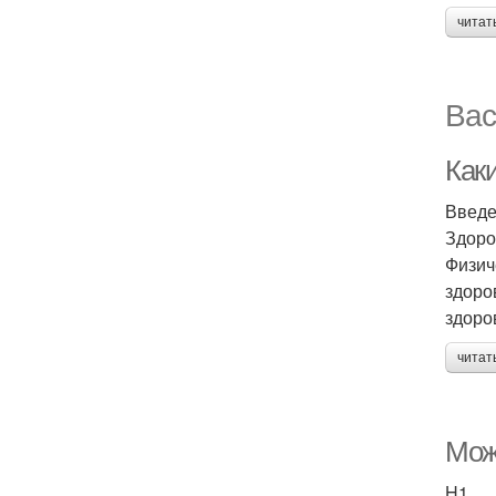
читат
Вас
Как
Введ
Здоро
Физич
здоро
здоро
читат
Мож
H1