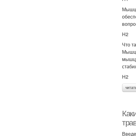
Мышцы
обесп
вопро
H2
Что т
Мышцы
мышцу
стаби
H2
читат
Как
тра
Введ