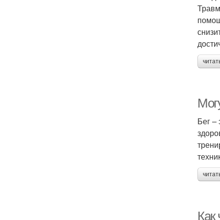
Травм
помощ
снизи
достич
читат
Мог
Бег –
здоро
трени
техник
читат
Как 