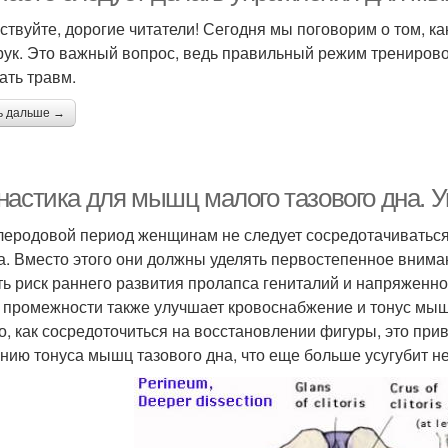
ствуйте, дорогие читатели! Сегодня мы поговорим о том, к
 рук. Это важный вопрос, ведь правильный режим трениров
ать травм.
ь дальше →
настика для мышц малого тазового дна. 
леродовой период женщинам не следует сосредотачиватьс
а. Вместо этого они должны уделять первостепенное внима
ть риск раннего развития пролапса гениталий и напряженн
промежности также улучшает кровоснабжение и тонус мыше
го, как сосредоточиться на восстановлении фигуры, это п
нию тонуса мышц тазового дна, что еще больше усугубит 