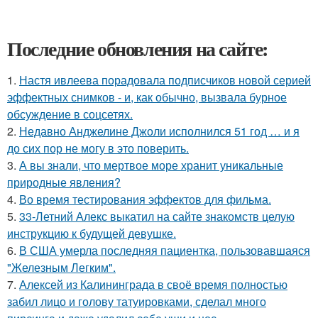
Последние обновления на сайте:
1.
Настя ивлеева порадовала подписчиков новой серией
эффектных снимков - и, как обычно, вызвала бурное
обсуждение в соцсетях.
2.
Недавно Анджелине Джоли исполнился 51 год … и я
до сих пор не могу в это поверить.
3.
А вы знали, что мертвое море хранит уникальные
природные явления?
4.
Во время тестирования эффектов для фильма.
5.
33-Летний Алекс выкатил на сайте знакомств целую
инструкцию к будущей девушке.
6.
В США умерла последняя пациентка, пользовавшаяся
"Железным Легким".
7.
Алексей из Калининграда в своё время полностью
забил лицо и голову татуировками, сделал много