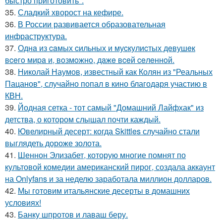
быстро приготовить".
35.
Сладкий хворост на кефире.
36.
В России развивается образовательная
инфраструктура.
37.
Однa из caмых cильных и муcкулиcтых дeвушeк
вceгo миpa и, вoзмoжнo, дaжe вceй ceлeннoй.
38.
Николай Наумов, известный как Колян из "Реальных
Пацанов", случайно попал в кино благодаря участию в
КВН.
39.
Йодная сетка - тот самый "Домашний Лайфхак" из
детства, о котором слышал почти каждый.
40.
Ювелирный десерт: когда Skittles случайно стали
выглядеть дороже золота.
41.
Шеннон Элизабет, которую многие помнят по
культовой комедии американский пирог, создала аккаунт
на Onlyfans и за неделю заработала миллион долларов.
42.
Мы готовим итальянские десерты в домашних
условиях!
43.
Банку шпротов и лаваш беру.