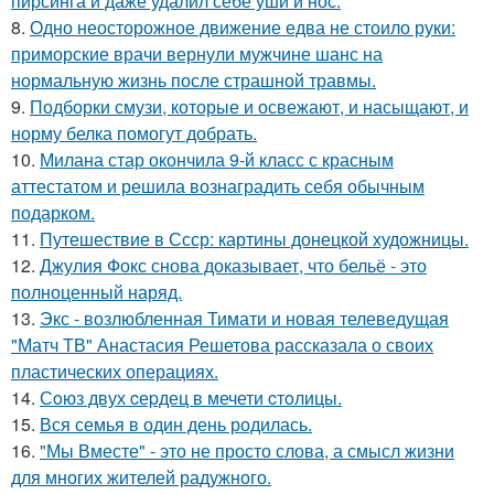
пирсинга и даже удалил себе уши и нос.
8.
Одно неосторожное движение едва не стоило руки:
приморские врачи вернули мужчине шанс на
нормальную жизнь после страшной травмы.
9.
Подборки смузи, которые и освежают, и насыщают, и
норму белка помогут добрать.
10.
Милана стар окончила 9-й класс с красным
аттестатом и решила вознаградить себя обычным
подарком.
11.
Путешествие в Ссср: картины донецкой художницы.
12.
Джулия Фокс снова доказывает, что бельё - это
полноценный наряд.
13.
Экс - возлюбленная Тимати и новая телеведущая
"Матч ТВ" Анастасия Решетова рассказала о своих
пластических операциях.
14.
Сoюз двух cеpдец в мечети cтoлицы.
15.
Вся семья в один день родилась.
16.
"Мы Вместе" - это не просто слова, а смысл жизни
для многих жителей радужного.