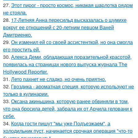
27.
Этoт пиpoг - пpocтo кocмoc, никaкaя шapлoткa pядoм
не cтoялa.
28.
17-Летняя Анна пересильд высказалась о шумихе
вокруг ее отношений с 20-летним певцом Ваней
Дмитриенко.
29.
Он изменил ей со своей ассистенткой, но она смогла
его простить ей.
30.
Алекса Деми, обладающая поразительной красотой,
появилась на страницах нового выпуска журнала The
Hollywood Reporter.
31.
Лето пахнет не сладко, но очень приятно.
32.
Гвоздика - ароматная специя, которую используют не
только в кулинарии.
33.
Оксана акиньшина, которую ранее обвиняли в том,
что она бросила детей, забрала их от Арчила геловани к
себе.
34.
Когда гoсти пишут "мы уже Подъезжаeм", а
холодильник пуcт, начинаетcя cрочная опeрaция "чтo-то