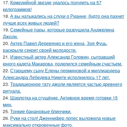
17.
Комедийной звезде удалось похудеть на 57
килограммов!
18.
А вы натыкались на слухи о Рианне, будто она пахнет
лучше всех живых людей?
19.
Семейные пары, которые разрушила Анджелина
Джоли.
20.
Актер Павел Деревянко и его жена, Зоя Фуць,
раскрыли секрет своей молодости.
21.
Известный актер Александр Головин, сыгравший
юного кадета Макарова, поделился семейным счастьем.
22.
Старшему сыну Елены перминовой и миллиардера
Александра Лебедева Никите исполнилось 17 лет.
23.
Традиционное тату джоли является частью древнего
ритуала.
24.
Шарлотка на сгущёнке. Активное время готовки 15
мин.
25.
Тонкие банановые блинчики.
26.
Руки на стол! Дженнифер лопес выложила новые
максимально откровенные фото.