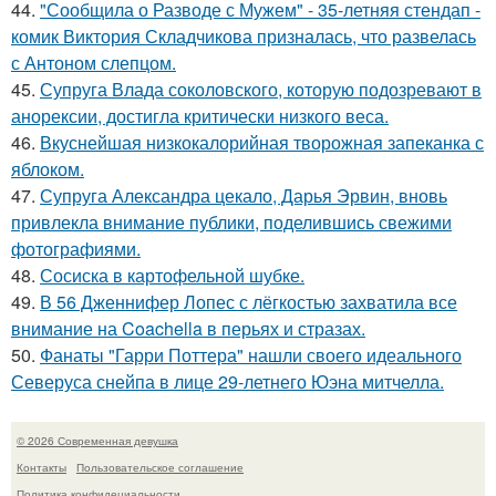
44.
"Сообщила о Разводе с Мужем" - 35-летняя стендап -
комик Виктория Складчикова призналась, что развелась
с Антоном слепцом.
45.
Супруга Влада соколовского, которую подозревают в
анорексии, достигла критически низкого веса.
46.
Вкуснейшая низкокалорийная творожная запеканка с
яблоком.
47.
Супруга Александра цекало, Дарья Эрвин, вновь
привлекла внимание публики, поделившись свежими
фотографиями.
48.
Сосиска в картофельной шубке.
49.
В 56 Дженнифер Лопес с лёгкостью захватила все
внимание на Coachella в перьях и стразах.
50.
Фанаты "Гарри Поттера" нашли своего идеального
Северуса снейпа в лице 29-летнего Юэна митчелла.
© 2026 Современная девушка
Контакты
Пользовательское соглашение
Политика конфидециальности