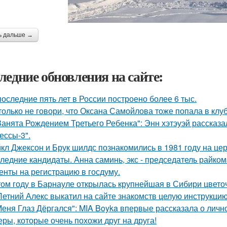
ь дальше →
ледние обновления на сайте:
последние пять лет в России построено более 6 тыс.
только не говори, что Оксана Самойлова тоже попала в клу
Занята Рождением Третьего Ребенка": Энн хэтэуэй рассказ
ессы-3".
кл Джексон и Брук шилдс познакомились в 1981 году на це
ледние кандидаты. Анна саминь, экс - председатель райко
енты на регистрацию в госдуму.
том году в Барнауле открылась крупнейшая в Сибири цвето
Летний Алекс выкатил на сайте знакомств целую инструкцию
Меня Глаз Дёргался": MIA Boyka впервые рассказала о личн
еры, которые очень похожи друг на друга!