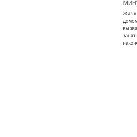
мин
Жизнь
домом
вырва
занят
након