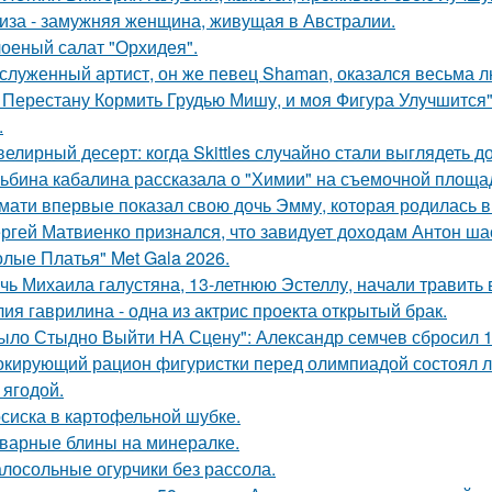
иза - замужняя женщина, живущая в Австралии.
оеный салат "Орхидея".
служенный артист, он же певец Shaman, оказался весьма 
 Перестану Кормить Грудью Мишу, и моя Фигура Улучшится"
.
елирный десерт: когда Skittles случайно стали выглядеть д
ьбина кабалина рассказала о "Химии" на съемочной площа
мати впервые показал свою дочь Эмму, которая родилась в 
ргей Матвиенко признался, что завидует доходам Антон ша
олые Платья" Met Gala 2026.
чь Михаила галустяна, 13-летнюю Эстеллу, начали травить в
ия гаврилина - одна из актрис проекта открытый брак.
ыло Стыдно Выйти НА Сцену": Александр семчев сбросил 100
кирующий рацион фигуристки перед олимпиадой состоял лиш
 ягодой.
сиска в картофельной шубке.
варные блины на минералке.
лосольные огурчики без рассола.