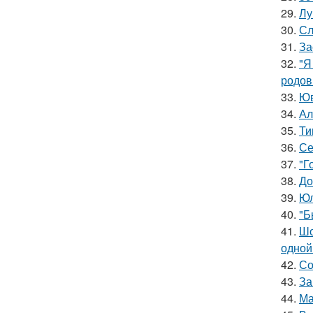
29.
Лу
30.
Сл
31.
За
32.
"Я
родов
33.
Юв
34.
Ал
35.
Ти
36.
Се
37.
"Г
38.
До
39.
Юл
40.
"Б
41.
Шо
одной
42.
Со
43.
За
44.
Ма