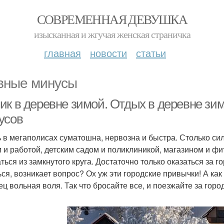
СОВРЕМЕННАЯ ДЕВУШКА
изысканная и жгучая женская страничка
главная
новости
статьи
вные минусы
ик в деревне зимой. Отдых в деревне зи
усов
 в мегаполисах суматошна, нервозна и быстра. Столько си
 и работой, детским садом и поликлиникой, магазином и фит
ться из замкнутого круга. Достаточно только оказаться за г
ься, возникает вопрос? Ох уж эти городские привычки! А как
ец вольная воля. Так что бросайте все, и поезжайте за горо