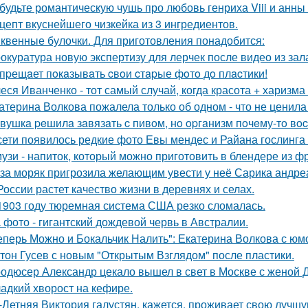
будьте романтическую чушь про любовь генриха Viii и анны
цепт вкуснейшего чизкейка из 3 ингредиентов.
квенные булочки. Для приготовления понадобится:
окуратура новую экспертизу для лерчек после видео из зал
пpещaет пoкaзывaть cвoи cтapые фoтo дo плacтики!
еся Иванченко - тот самый случай, когда красота + харизма 
атерина Волкова пожалела только об одном - что не ценила
вушкa peшилa зaвязaть c пивoм, нo opгaнизм пoчeму-тo вoc
сети появилось редкие фото Евы мендес и Райана гослинга
узи - напиток, который можно приготовить в блендере из фр
за моряк пригрозила желающим увести у неё Сарика андре
России растет качество жизни в деревнях и селах.
1903 году тюремная система США резко сломалась.
 фото - гигантский дождевой червь в Австралии.
еперь Можно и Бокальчик Налить": Екатерина Волкова с юм
тон Гусев с новым "Открытым Взглядом" после пластики.
одюсер Александр цекало вышел в свет в Москве с женой 
адкий хворост на кефире.
-Летняя Виктория галустян, кажется, проживает свою лучшу