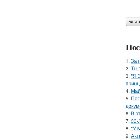
читат
Пос
1.
За 
2.
Ты 
3.
"Я 
принц
4.
Май
5.
Пос
докум
6.
В э
7.
33-
8.
"У 
9.
Акт