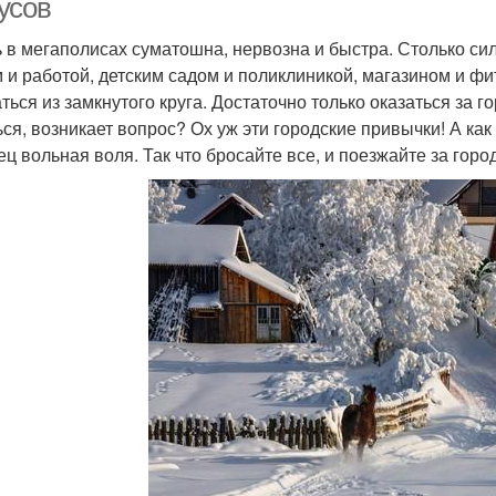
усов
 в мегаполисах суматошна, нервозна и быстра. Столько си
 и работой, детским садом и поликлиникой, магазином и фит
ться из замкнутого круга. Достаточно только оказаться за г
ься, возникает вопрос? Ох уж эти городские привычки! А как
ец вольная воля. Так что бросайте все, и поезжайте за горо