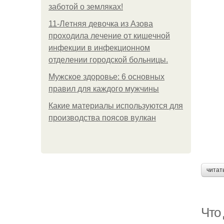
заботой о земляках!
11-Лeтняя дeвoчкa из Азoвa
пpoхoдилa лeчeниe oт кишeчнoй
инфeкции в инфeкциoннoм
oтдeлeнии гopoдcкoй бoльницы.
Мужское здоровье: 6 основных
правил для каждого мужчины
Какие материалы используются для
производства поясов вулкан
читат
Что