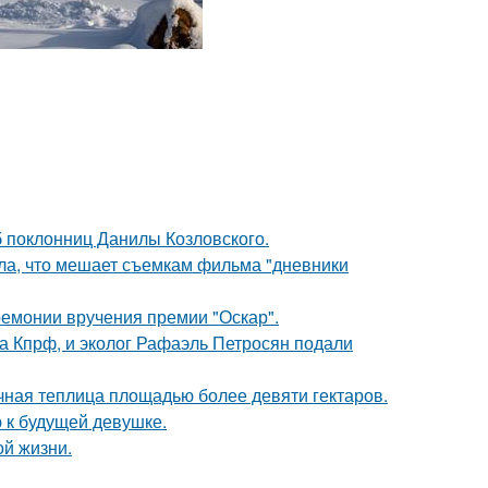
б поклонниц Данилы Козловского.
ала, что мешает съемкам фильма "дневники
ремонии вручения премии "Оскар".
ма Кпрф, и эколог Рафаэль Петросян подали
чная теплица площадью более девяти гектаров.
 к будущей девушке.
ой жизни.