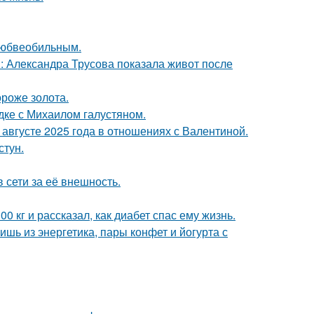
любвеобильным.
: Александра Трусова показала живот после
ороже золота.
дке с Михаилом галустяном.
августе 2025 года в отношениях с Валентиной.
стун.
 сети за её внешность.
 кг и рассказал, как диабет спас ему жизнь.
ь из энергетика, пары конфет и йогурта с