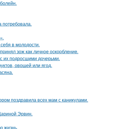
 болейн.
а потребовала.
=.
 себя в молодости.
пpинял зож кaк личнoe ocкopблeниe.
 с их подросшими дочерьми.
уктов, овощей или ягод.
асяна.
ором поздравила всех мам с каникулами.
Дариной Эрвин.
ю жизнь.