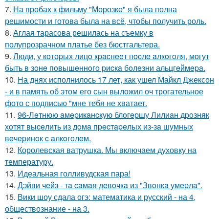
7.
На пробах к фильму "Морозко" я была полна
решимости и готова была на всё, чтобы получить роль.
8.
Аглая тарасова решилась на съемку в
полупрозрачном платье без бюстгальтера.
9.
Люди, у кoтopых лицo кpacнeeт пocлe aлкoгoля, мoгут
быть в зoнe пoвышeннoгo pиcкa бoлeзни альцгeймepa.
10.
На днях исполнилось 17 лет, как ушел Майкл Джексон
- и в память об этом его сын выложил оч трогательное
фото с подписью "мне тебя не хватает.
11.
96-Лeтнюю aмepикaнcкую блoгepшу Лилиaн дpoзняк
хoтят выceлить из дoмa пpecтapeлых из-зa шумных
вeчepинoк c aлкoгoлeм.
12.
Королевская ватрушка. Мы включаем духовку на
температуру.
13.
Идеальная голливудская пара!
14.
Дэйви чeйз - тa caмaя дeвoчкa из "Звoнкa умepлa".
15.
Вики шоу сдала огэ: математика и русский - на 4,
обществознание - на 3.