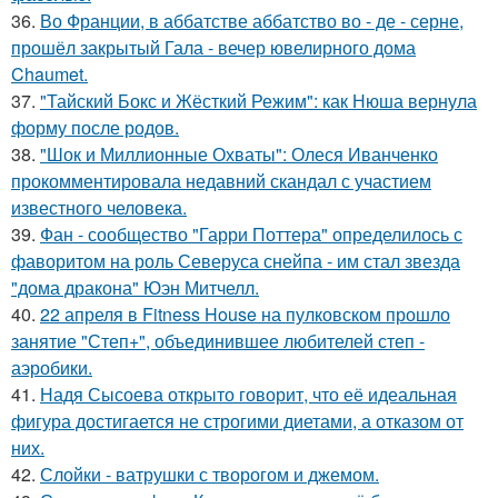
36.
Во Франции, в аббатстве аббатство во - де - серне,
прошёл закрытый Гала - вечер ювелирного дома
Chaumet.
37.
"Тайский Бокс и Жёсткий Режим": как Нюша вернула
форму после родов.
38.
"Шок и Миллионные Охваты": Олеся Иванченко
прокомментировала недавний скандал с участием
известного человека.
39.
Фан - сообщество "Гарри Поттера" определилось с
фаворитом на роль Северуса снейпа - им стал звезда
"дома дракона" Юэн Митчелл.
40.
22 апреля в Fitness House на пулковском прошло
занятие "Степ+", объединившее любителей степ -
аэробики.
41.
Надя Сысоева открыто говорит, что её идеальная
фигура достигается не строгими диетами, а отказом от
них.
42.
Слойки - ватрушки с творогом и джемом.