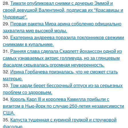
28.
Тимати опубликовал снимки с дочерью Эммой и
своей девушкой Валентиной, подписав их "Красавицы и
Чудовище".
29.
Первая ракетка Мира арина соболенко официально
захватила мир высокой моды.
30.
Екатерина андреева поразила поклонников свежими
снимками в купальнике.
31.
Ранняя слава сделала Скарлетт йоханссон одной из
самых узнаваемых актрис голливуда, но за глянцевым
фасадом скрывалась огромная неуверенность.
32.
Ирина Горбачева призналась, что не сможет стать
матерью.
33.
Том харди берет бессрочный отпуск из-за серьезных
проблем со здоровьем.
34.
Король Карл III и королева Камилла прибыли с
визитом в Нью-йорк по случаю 250-летия независимости
США.
35.
Капуста тушенная с куриной грудкой и стручковой
фасолью.