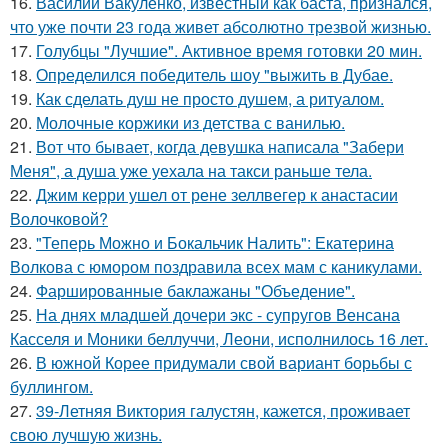
16.
Василий Вакуленко, известный как баста, признался,
что уже почти 23 года живет абсолютно трезвой жизнью.
17.
Голубцы "Лучшие". Активное время готовки 20 мин.
18.
Определился победитель шоу "выжить в Дубае.
19.
Как сделать душ не просто душем, а ритуалом.
20.
Молочные коржики из детства с ванилью.
21.
Вот что бывает, когда девушка написала "Забери
Меня", а душа уже уехала на такси раньше тела.
22.
Джим керри ушел от рене зеллвегер к анастасии
Волочковой?
23.
"Теперь Можно и Бокальчик Налить": Екатерина
Волкова с юмором поздравила всех мам с каникулами.
24.
Фаршированные баклажаны "Объедение".
25.
На днях младшей дочери экс - супругов Венсана
Касселя и Моники беллуччи, Леони, исполнилось 16 лет.
26.
В южной Корее придумали свой вариант борьбы с
буллингом.
27.
39-Летняя Виктория галустян, кажется, проживает
свою лучшую жизнь.