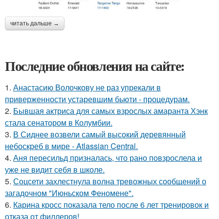
читать дальше →
Последние обновления на сайте:
1.
Анастасию Волочкову не раз упрекали в
приверженности устаревшим бьюти - процедурам.
2.
Бывшая актриса для самых взрослых амаранта Хэнк
стала сенатором в Колумбии.
3.
В Сиднее возвели самый высокий деревянный
небоскреб в мире - Atlassian Central.
4.
Аня пересильд призналась, что рано повзрослела и
уже не видит себя в школе.
5.
Соцсети захлестнула волна тревожных сообщений о
загадочном "Июньском Феномене".
6.
Карина кросс показала тело после 6 лет тренировок и
отказа от филлеров!