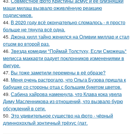
43.
Совместное фото Кристины асмус и её близняшки
маши милаш вызвало оживлённую реакцию
подписчиков.
44.
В 2020 году всё окончательно сломалось - я просто
больше не тянула всё одна.
45.
Джона хилл тайно женился на Оливии миллар и стал
отцом во второй раз.
46.
Звезда комедии "Поймай Толстуху, Если Сможешь"
мелисса маккарти радует поклонников изменениями в
фигуре.
47.
Вы тоже заметили перемены в её образе?
48.
Меня очень растрогало, что Ольга Бузова пришла к
бабушке со стороны отца с большим букетом цветов.
49.
Сабина хайрова намекнула, что Клава кока увела
Диму Масленникова из отношений, что вызвало бурю
обсуждений в сети.
50.
Это удивительное существо на фото - чёрный
длиннохохлый зонтичный трёхус (лат.