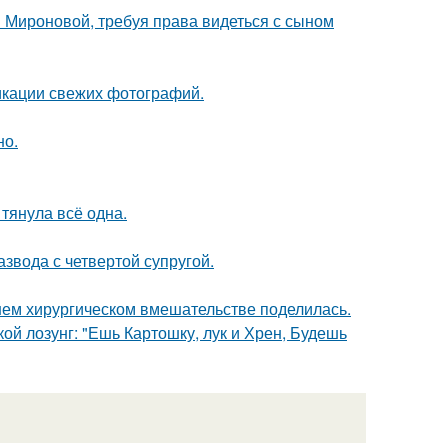
и Мироновой, требуя права видеться с сыном
икации свежих фотографий.
но.
 тянула всё одна.
звода с четвертой супругой.
ем хирургическом вмешательстве поделилась.
кой лозунг: "Ешь Картошку, лук и Хрен, Будешь