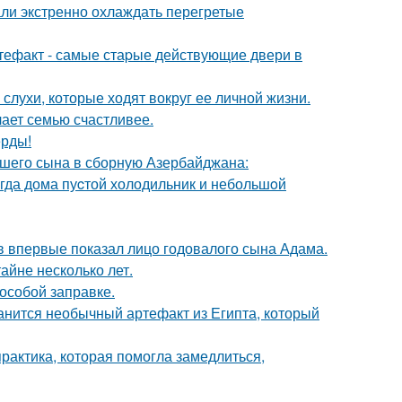
али экстренно охлаждать перегретые
ртефакт - самые стаpые действующие двери в
 слухи, которые ходят вокруг ее личной жизни.
лает семью счастливее.
ерды!
шего сына в сборную Азербайджана:
огда дома пуcтой холодильник и небольшoй
 впервые показал лицо годовалого сына Адама.
айне несколько лет.
 особой заправке.
анится необычный артефакт из Египта, который
практика, которая помогла замедлиться,