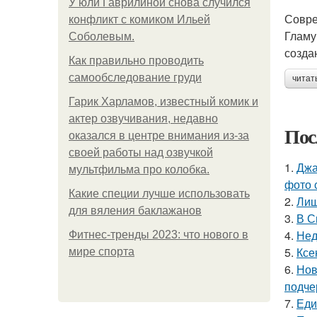
У юли Гаврилиной снова случился
Совре
конфликт с комиком Ильей
Гламу
Соболевым.
созда
Как правильно проводить
самообследование груди
читат
Гарик Харламов, известный комик и
актер озвучивания, недавно
Пос
оказался в центре внимания из-за
своей работы над озвучкой
1.
Джа
мультфильма про колобка.
фото 
Какие специи лучше использовать
2.
Лиш
для вяления баклажанов
3.
В С
4.
Нед
Фитнес-тренды 2023: что нового в
5.
Ксе
мире спорта
6.
Нов
подче
7.
Еди