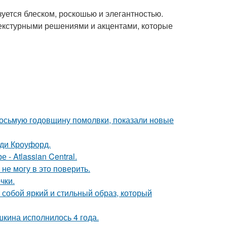
зуется блеском, роскошью и элегантностью.
екстурными решениями и акцентами, которые
восьмую годовщину помолвки, показали новые
нди Кроуфорд.
- Atlassian Central.
не могу в это поверить.
чки.
собой яркий и стильный образ, который
кина исполнилось 4 года.