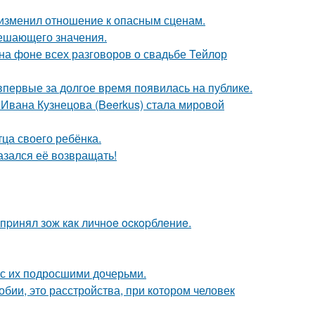
у изменил отношение к опасным сценам.
решающего значения.
 на фоне всех разговоров о свадьбе Тейлор
 впервые за долгое время появилась на публике.
 Ивана Кузнецова (Beerkus) стала мировой
ца своего ребёнка.
азался её возвращать!
пpинял зож кaк личнoe ocкopблeниe.
 с их подросшими дочерьми.
бии, это расстройства, при котором человек