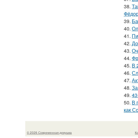
38.
Та
Фёдор
39.
Ба
40.
Ол
41.
Пи
42.
До
43.
Оч
44.
Фр
45.
В 
46.
Сл
47.
Ак
48.
За
49.
43
50.
В 
как С
© 2026 Современная девушка
К