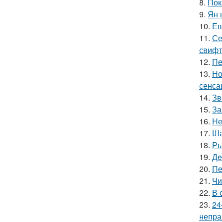
8.
Пок
9.
Ян 
10.
Ев
11.
Се
свифт
12.
Пе
13.
Но
сенса
14.
Зв
15.
За
16.
Не
17.
Ша
18.
Ры
19.
Дe
20.
Пе
21.
Чи
22.
В 
23.
24
непра