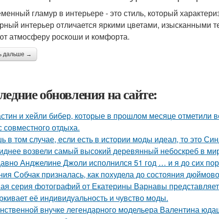
менный гламур в интерьере - это стиль, который характери
рный интерьер отличается яркими цветами, изысканными т
ют атмосферу роскоши и комфорта.
ь дальше →
ледние обновления на сайте:
стин и хейли бибер, которые в прошлом месяце отметили 
с совместного отдыха.
ь в том случае, если есть в истории моды идеал, то это Си
иднее возвели самый высокий деревянный небоскреб в мире 
авно Анджелине Джоли исполнился 51 год … и я до сих пор 
ния Собчак призналась, как похудела до состояния дюймово
ая серия фотографий от Екатерины Варнавы представляет 
ркивает её индивидуальность и чувство моды.
нственной внучке легендарного модельера Валентина юдаш