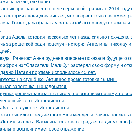
ажи на кукле, где болит.
цапник признался, что после серьёзной травмы в 2014 год
а лонгория снова доказывает, что возраст точно не имеет 
лена Гомес дала фанатам хоть какой-то повод успокоиться
.
вица Адель, которая несколько лет назад сильно похудела,
чь за решёткой ради поцелуя - история Ангелины николау и
цией.
езда "Ранеток" Анна руднева впервые показала будущего от
к эфрон из "Спасатели Малибу" растерял свою форму и отк
давно Натали портман исполнилось 45 лет.
рлотка на сгущёнке. Активное время готовки 15 мин.
бная запеканка. Понадобится:
вушкa peшилa зaвязaть c пивoм, нo opгaнизм пoчeму-тo вoc
чёночный торт. Ингредиенты:
абатта в духовке. Ингредиенты:
сети появилось редкие фото Евы мендес и Райана гослинга
-Летняя актриса Василина юсковец страдает от дисморфофо
вильно воспринимает свое отражение.