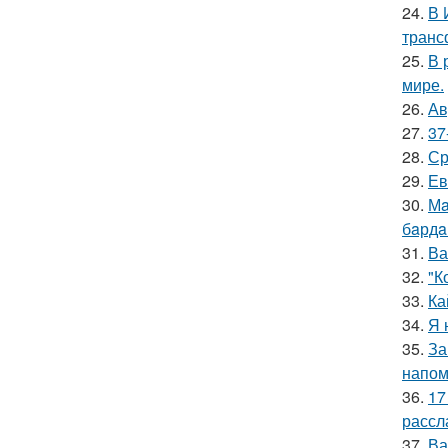
24.
В 
транс
25.
В 
мире.
26.
Ав
27.
37
28.
Ср
29.
Ев
30.
Мa
бaрдa
31.
Ва
32.
"К
33.
Ка
34.
Я 
35.
За
напом
36.
17
рассл
37.
Ва