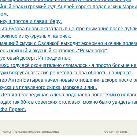
йный брак и громкий суд: Андрей сорока подал иски к Мари
ом.
нку шпротов и лаваш беру.
ьга Бузова вновь оказалась в центре внимания после публ
рожное из кукурузных палочек.
машний смузи с Овсянкой выходит экономно и очень полез
ень нежный и вкусный картофель "Романофф".
уктовый десерт. Ингредиенты:
2020 году всё окончательно сломалось - я просто больше не
ухи вокруг анастасия решетова снова обороты набирают.
тер Антон Батырев начал новые отношения вскоре после ра
куска из плавленого сырка, моркови и яиц.
-Летняя телеведущая Алена водонаева новостями о недавн
годах так 80-х в советских столовых, можно было увидеть та
офи Лорен".
онтакты
Пользовательское соглашение
Обратная связь