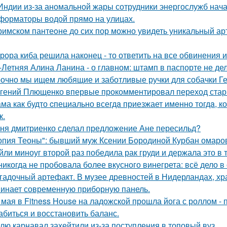
Индии из-за аномальной жары сотрудники энергослужб нач
форматоры водой прямо на улицах.
римском пантеoне до сих пор можно увидеть уникальный а
рора киба решила наконец - то ответить на все обвинения и
-Летняя Алина Ланина - о главном: штамп в паспорте не де
очно мы ищем любящие и заботливые ручки для собачки Г
гений Плющенко впервые прокомментировал переход стар
ма как будто cпециально всегдa приезжает имeнно тогдa, к
к.
ня дмитриенко сделал предложение Ане пересильд?
опия Теоны": бывший муж Ксении Бородиной Курбан омаров
йли миноуг второй раз победила рак груди и держала это в т
никогда не пробовала более вкусного винегрета: всё дело в
гадочный артефакт. В музее древностей в Нидерландах, хр
инает современную приборную панель.
 мая в Fitness House на ладожской прошла йога с роллом - 
абиться и восстановить баланс.
лю карнавал захейтили из-за поступления в топовый вуз.