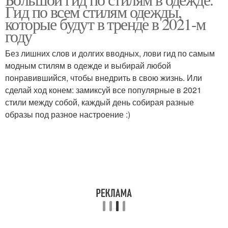
Романтический стиль
Экстравагантный стиль
Гид по всем стилям одежды,
которые будут в тренде в 2021-м
году
Без лишних слов и долгих вводных, лови гид по самым
Эротический стиль
Морской стиль
модным стилям в одежде и выбирай любой
понравившийся, чтобы внедрить в свою жизнь. Или
сделай ход конем: замиксуй все популярные в 2021
стили между собой, каждый день собирая разные
Необычные стили
Стили в одежде
образы под разное настроение :)
Неформальные стили
Женский стиль
Деловой стиль