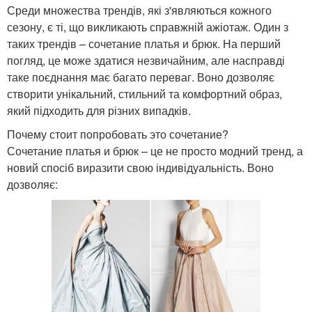
Среди множества трендів, які з'являються кожного
сезону, є ті, що викликають справжній ажіотаж. Один з
таких трендів – сочетание платья и брюк. На перший
погляд, це може здатися незвичайним, але насправді
таке поєднання має багато переваг. Воно дозволяє
створити унікальний, стильний та комфортний образ,
який підходить для різних випадків.
Почему стоит попробовать это сочетание?
Сочетание платья и брюк – це не просто модний тренд, а
новий спосіб виразити свою індивідуальність. Воно
дозволяє: