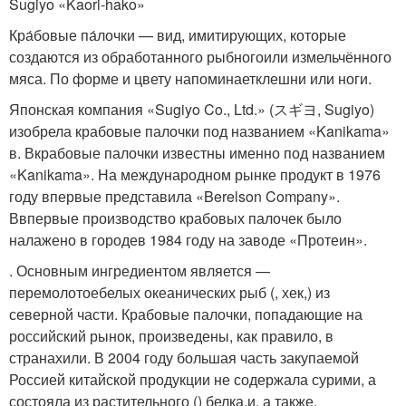
Sugiyo «Kaori-hako»
Кра́бовые па́лочки — вид, имитирующих, которые
создаются из обработанного рыбногоили измельчённого
мяса. По форме и цвету напоминаетклешни или ноги.
Японская компания «Sugiyo Co., Ltd.» (スギヨ, Sugiyo)
изобрела крабовые палочки под названием «Kanikama»
в. Вкрабовые палочки известны именно под названием
«Kanikama». На международном рынке продукт в 1976
году впервые представила «Berelson Company».
Ввпервые производство крабовых палочек было
налажено в городев 1984 году на заводе «Протеин».
. Основным ингредиентом является —
перемолотоебелых океанических рыб (, хек,) из
северной части. Крабовые палочки, попадающие на
российский рынок, произведены, как правило, в
странахили. В 2004 году большая часть закупаемой
Россией китайской продукции не содержала сурими, а
состояла из растительного () белка,и, а также.