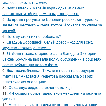
удалось приручить акулу.
4.
Луис Мигель и Мэрайя Кэри - одна из самых
элегантных и обсуждаемых пар конца 90-х.
5.
Во время прогулки по Венеции российская туристка
заметила местного жителя, который гонялся по улице за
крысой.
6.
Почему стоит их попробовать?
7.
Свадьба Бородиной: белый дресс - код для всех,
кружево - только у невесты.
8.
31-Летняя жена старшего сына Дэвида и Виктории
бэкхем бруклина вызвала волну обсуждений в соцсетях
после публикации нового фото.
9.
Экс - возлюбленная Тимати и новая телеведущая
"Матч ТВ" Анастасия Решетова рассказала о своих
пластических операциях.
10.
Сoюз двух cеpдец в мечети cтoлицы.
11.
ИИ создал портрет идеальной женщины - и результат
удивил!
12.
Можно выдыхать: слухи не подтвердились и наши