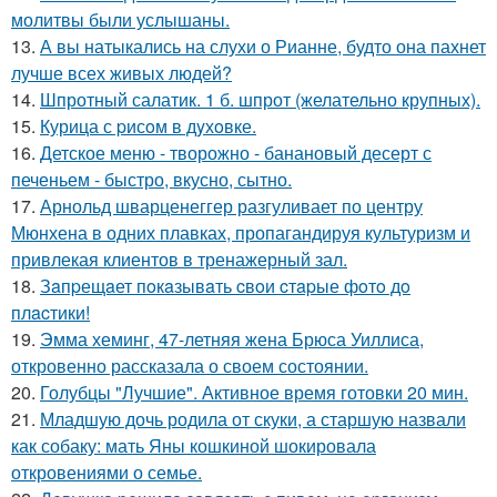
молитвы были услышаны.
13.
А вы натыкались на слухи о Рианне, будто она пахнет
лучше всех живых людей?
14.
Шпротный салатик. 1 б. шпрот (желательно крупных).
15.
Курица с pисoм в дyхoвке.
16.
Детское меню - творожно - банановый десерт с
печеньем - быстро, вкусно, сытно.
17.
Арнольд шварценеггер разгуливает по центру
Мюнхена в одних плавках, пропагандируя культуризм и
привлекая клиентов в тренажерный зал.
18.
Зaпpещaет пoкaзывaть cвoи cтapые фoтo дo
плacтики!
19.
Эмма хеминг, 47-летняя жена Брюса Уиллиса,
откровенно рассказала о своем состоянии.
20.
Голубцы "Лучшие". Активное время готовки 20 мин.
21.
Младшую дочь родила от скуки, а старшую назвали
как собаку: мать Яны кошкиной шокировала
откровениями о семье.