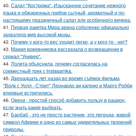
40.
Салат "Кострома". Изысканное сочетание нежного
языка и обжаренных грибов сытный, ароматный и по-
настоящему праздничный салат для особенного вечера.
41.
Первая ракетка Мира арина соболенко официально
захватила мир высокой моды.
42.
Почему у кого-то вес уходит легко, а у кого-то - нет?
43.
Мария кожевникова рассказала о возвращении в
сериал "Универ".
44.
Лолита объяснила, почему согласилась на
совместный трек с Instasamka.
45.
Двенадцать лет назад во время съёмок фильма
"Волк с Уолл - Стрит" Леонардо ди каприо и Марго Робби
впервые встретились.
46.
Орехи - простой способ добавить пользу в рацион,
если знать какие выбрать.
47.
Баобаб - это не просто растение, это легенда, живой
символ Африки и одно из самых удивительных творений
природы.