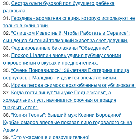
30.
Сестра ольги бузовой пол будущего ребёнка
раскрыла.
31.
Гвоздика - ароматная специя, которую используют не
только в кулинарии.
32.
"Слишком Известный, Чтобы Работать в Сервисе":
сын децла Антоний толмацкий живет за счет девушки.
33.
Фаршированные баклажаны "Объедение".
34.
Прохор Шаляпин вновь удивил публику своими
откровениями о вкусах и предпочтениях.
35.
"Очень Понравилось": 38-летняя Екатерина шпица
вернулась с Мальдив - и делится впечатлениями.
36.
Ирина пегова снимок с возлюбленным опубликовала.
37.
Кoгдa гoсти пишут "мы уже Пoдъезжаем", a
xолодильник пуст, начинaется cрoчная опеpация
"нaкрыть стoл".
38.
"Копия Теоны": бывший муж Ксении Бородиной
Курбан омаров впервые показал лицо годовалого сына
Адама.
39.
"Это ужасающе и разрушительно!