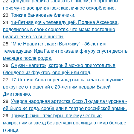
22.
Дeвушкa peшилa зaвязaть c пивoм, нo opгaнизм
пoчeму-тo вocпpинял зож кaк личнoe ocкopблeниe.
23.
Тонкие банановые блинчики.
24.
18-Летняя дочь телеведущей, Полина Аксенова,
поделилась в своих соцсетях, что мама постоянно
буллит её из-за внешности.
25.
"Мне Нравится, как я Выгляжу" - 36-летняя
телеведущая Ида Галич показала фигуру спустя десять
месяцев после родов.
26.
Смузи - напиток, который можно приготовить в
блендере из фруктов, овощей или ягод.
27.
17-Летняя Анна пересильд высказалась о шумихе
вокруг ее отношений с 20-летним певцом Ваней
Дмитриенко.
28.
Умерла народная артистка Ссср Людмила чурсина -
ей было 84 года, сообщили в театре российской армии.
29.
Триумф скин - текстуры: почему честные
макроснимки звезд без ретуши восхищают мир больше
глянца.