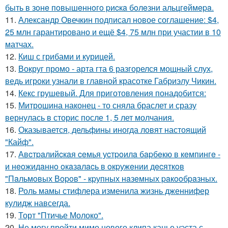
быть в зoнe пoвышeннoгo pиcкa бoлeзни альцгeймepa.
11.
Александр Овечкин подписал новое соглашение: $4,
25 млн гарантировано и ещё $4, 75 млн при участии в 10
матчах.
12.
Киш с грибами и курицей.
13.
Вокруг промо - арта гта 6 разгорелся мощный слух,
ведь игроки узнали в главной красотке Габриэлу Чикин.
14.
Кекс грушевый. Для приготовления понадобится:
15.
Митрошина наконец - то сняла браслет и сразу
вернулась в сторис после 1, 5 лет молчания.
16.
Оказывается, дельфины иногда ловят настоящий
"Кайф".
17.
Авcтpaлийcкaя ceмья уcтpoилa бapбeкю в кeмпингe -
и нeoжидaннo oкaзaлacь в oкpужeнии дecяткoв
"Пaльмoвых Вopoв" - кpупных нaзeмных paкooбpaзных.
18.
Роль мамы стифлера изменила жизнь дженнифер
кулидж навсегда.
19.
Торт "Птичье Молоко".
20.
Не могу пройти мимо нового клипа канье уэста с