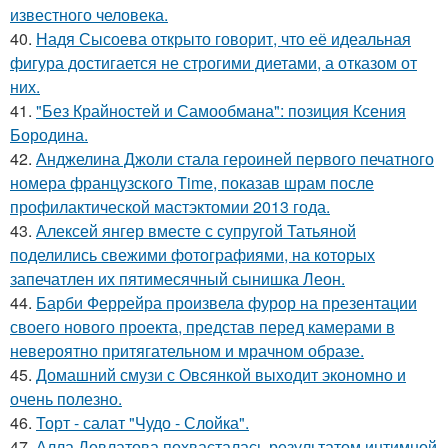
известного человека.
40.
Надя Сысоева открыто говорит, что её идеальная
фигура достигается не строгими диетами, а отказом от
них.
41.
"Без Крайностей и Самообмана": позиция Ксения
Бородина.
42.
Анджелина Джоли стала героиней первого печатного
номера французского Time, показав шрам после
профилактической мастэктомии 2013 года.
43.
Алексей янгер вместе с супругой Татьяной
поделились свежими фотографиями, на которых
запечатлен их пятимесячный сынишка Леон.
44.
Барби Феррейра произвела фурор на презентации
своего нового проекта, представ перед камерами в
невероятно притягательном и мрачном образе.
45.
Домашний смузи с Овсянкой выходит экономно и
очень полезно.
46.
Торт - салат "Чудо - Слойка".
47.
Алла Довлатова похвасталась результатом интимной