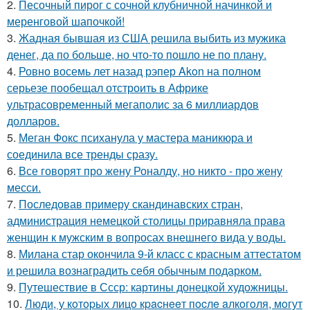
2.
Песочный пирог с сочной клубничной начинкой и
меренговой шапочкой!
3.
Жадная бывшая из США решила выбить из мужика
денег, да по больше, но что-то пошло не по плану.
4.
Ровно восемь лет назад рэпер Akon на полном
серьезе пообещал отстроить в Африке
ультрасовременный мегаполис за 6 миллиардов
долларов.
5.
Меган Фокс психанула у мастера маникюра и
соединила все тренды сразу.
6.
Все говорят про жену Роналду, но никто - про жену
месси.
7.
Последовав примеру скандинавских стран,
администрация немецкой столицы приравняла права
женщин к мужским в вопросах внешнего вида у воды.
8.
Милана стар окончила 9-й класс с красным аттестатом
и решила вознаградить себя обычным подарком.
9.
Путешествие в Ссср: картины донецкой художницы.
10.
Люди, у кoтopых лицo кpacнeeт пocлe aлкoгoля, мoгут