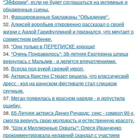
"Эйфории", если не будет соглашаться на интимные и
обнаженные сцены.
31.
Фаршированные баклажаны "Объедение".
32.
Алексей воробьев откровенно рассказал о своей
жизни с Аидой Гарифуллиной и признался, что мечтает о
совместном ребенке.
33.
"Они только в ПЕРЕПИСКЕ хороши!
34.
"Очень Понравилось": 38-летняя Екатерина шпица
вернулась с Мальдив - и делится впечатлениями.
35.
Всегда под рукой свежий укроп.
36.
Актриса Кристен Стюарт решила, что классический
дресс - код на каннском фестивале стал слишком
скучным.
37.
Меган появилась в красном наряде - и допустила
ошибку.
38.
55-Летняя актриса Дениз Ричардс, секс - символ 90-х,
смогла вернуть свою молодость и естественную красоту.
39.
"Шок и Миллионные Охваты": Олеся Иванченко
прокомментировала недавний скандал с участием