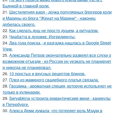
Бьянкой в главной роли.
21.
Шестилетняя варя - дочка популярных блогеров коли
и Марины из блога "Женат на Марине" - наконец
добилась своего.
22.
Как сделать душ не просто душем, а ритуалом.
23.
Чиабатта в духовке. Ингредиенты:
24.
Два года поиска - и разгадка нашлась в Google Street
View.
25.
Александр Петров окончательно развеял все слухи о
возможном отъезде - из России он уезжать не планирует
и никогда не планировал.
26.
10 простых и вкусных рецептов блинов.
27.
Плед из маминого свадебного платья связала.
28.
Гвоздика - ароматная специя, которую используют не
только в кулинарии.
29.
Seryabkina устроила романтические мини - каникулы
в Петербурге.
30.
Алекса Деми думала, что потеряет роль Мэдди в