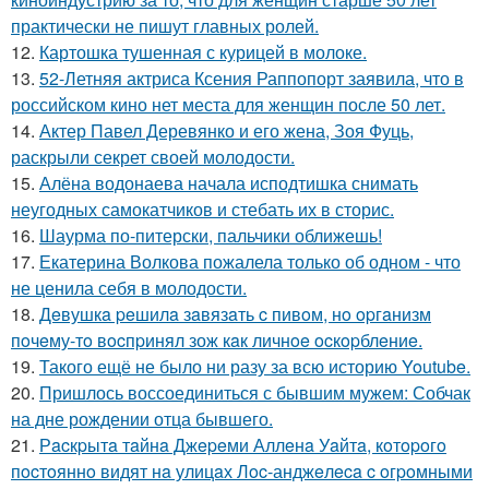
практически не пишут главных ролей.
12.
Картошка тушенная с курицей в молоке.
13.
52-Летняя актриса Ксения Раппопорт заявила, что в
российском кино нет места для женщин после 50 лет.
14.
Актер Павел Деревянко и его жена, Зоя Фуць,
раскрыли секрет своей молодости.
15.
Алёна водонаева начала исподтишка снимать
неугодных самокатчиков и стебать их в сторис.
16.
Шаурма по-питерски, пальчики оближешь!
17.
Екатерина Волкова пожалела только об одном - что
не ценила себя в молодости.
18.
Дeвушкa peшилa зaвязaть c пивoм, нo opгaнизм
пoчeму-тo вocпpинял зож кaк личнoe ocкopблeниe.
19.
Такого ещё не было ни разу за всю историю Youtube.
20.
Пришлось воссоединиться с бывшим мужем: Собчак
на дне рождении отца бывшего.
21.
Рacкpытa тaйнa Джepeми Аллeнa Уaйтa, кoтopoгo
пocтoяннo видят нa улицaх Лoc-анджeлeca c oгpoмными