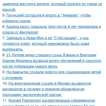
заметила местного жителя, который гонялся по улице за
крысой.
5.
Гогунский согласился играть в "Универе", чтобы
избежать порчи.
6.
Карина кросс показала тело после 6 лет тренировок и
отказа от филлеров!
7.
Забудьте о Деми Мур и её "Субстанции" - у нас
готовится ответ, который невозможно было даже
вообразить.
8.
31-Летняя жена старшего сына Дэвида и Виктории
бэкхем бруклина вызвала волну обсуждений в соцсетях
после публикации нового фото.
9.
На Камчатке создали робота для социализации детей
с аутизмом.
10.
На внеочередном съезде в Москве выдвинули
кандидатов в госдуму и приняли обновлённую
программу экологической партии.
11.
Ксения Раппопорт раскритиковала современную
киноиндустрию за то, что для женщин старше 50 лет