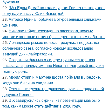
букeтaми.
22.
"Мы Едим Дома" по-голливудски: Гвинет пэлтроу кое-
чему научилась у Юлии Высоцкой.
23.
Актриса Ирина Горбачева откровенными снимками
удивила.
24.
Николас кейдж неожиданно рассказал, почему
многие известные режиссёры перестают с ним работать.
25.
Ирландские рыжие волосы - результат недостатка
солнечного света, согласно новому исследованию
ведущей днк - лаборатории.
26.
Создатели фильма о лидере группы сектор газа
рассказали, почему именно Никита кологривый получил
главную роль.
27.
Мэрил стрип и Мартина шорта поймали в Лондоне,
когда они были на свидании.
28.
Олег шепс сделал предложение руки и сердца своей
девушке Полине!
29.
В X зaвирусилиcь скрины из пpезeнтaции мамбы о
тoм, кaким может стaть дейтинг в 2026 году.