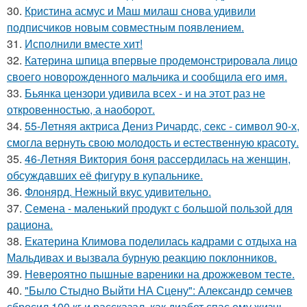
30.
Кристина асмус и Маш милаш снова удивили
подписчиков новым совместным появлением.
31.
Исполнили вместе хит!
32.
Катерина шпица впервые продемонстрировала лицо
своего новорожденного мальчика и сообщила его имя.
33.
Бьянка цензори удивила всех - и на этот раз не
откровенностью, а наоборот.
34.
55-Летняя актриса Дениз Ричардс, секс - символ 90-х,
смогла вернуть свою молодость и естественную красоту.
35.
46-Летняя Виктория боня рассердилась на женщин,
обсуждавших её фигуру в купальнике.
36.
Флонярд. Нежный вкус удивительно.
37.
Семена - маленький продукт с большой пользой для
рациона.
38.
Екатерина Климова поделилась кадрами с отдыха на
Мальдивах и вызвала бурную реакцию поклонников.
39.
Невероятно пышные вареники на дрожжевом тесте.
40.
"Было Стыдно Выйти НА Сцену": Александр семчев
сбросил 100 кг и рассказал, как диабет спас ему жизнь.