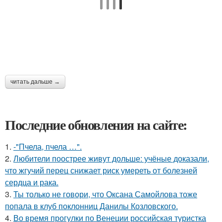
читать дальше →
Последние обновления на сайте:
1.
-"Пчела, пчела …".
2.
Любители поострее живут дольше: учёные доказали,
что жгучий перец снижает риск умереть от болезней
сердца и рака.
3.
Ты только не говори, что Оксана Самойлова тоже
попала в клуб поклонниц Данилы Козловского.
4.
Во время прогулки по Венеции российская туристка