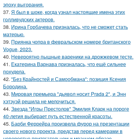
эпоху выгорания.
37.
Я был в шоке, когда узнал настоящие имена этих
голливудских актеров.
38.
Ирина Горбачева призналась, что не сможет стать
матерью.
39.
Приянка чопра в февральском номере британского
Vogue, 2023.
40.
Невероятно пышные вареники на дрожжевом тесте.
41.
Екатерина Варнава призналась, что ещё сильнее
похудела.
42.
"Без Крайностей и Самообмана": позиция Ксения
Бородина.
43.
Мировая премьера "дьявол носит Prada 2", и Энн
хэтэуэй решила не мелочиться.
44.
Звезда "Игры Престолов" Эмилия Кларк на пороге
40-летия выбирает путь естественной красоты.
45.
Барби Феррейра произвела фурор на презентации
своего нового проекта, представ перед камерами в
невероятно притягательном и мрачном образе.