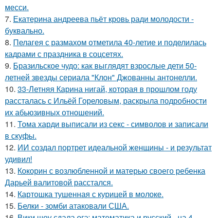
месси.
7.
Екатерина андреева пьёт кровь ради молодости -
буквально.
8.
Пелагея с размахом отметила 40-летие и поделилась
кадрами с праздника в соцсетях.
9.
Бразильское чудо: как выглядят взрослые дети 50-
летней звезды сериала "Клон" Джованны антонелли.
10.
33-Летняя Карина нигай, которая в прошлом году
рассталась с Ильёй Гореловым, раскрыла подробности
их абьюзивных отношений.
11.
Тома харди выписали из секс - символов и записали
в скуфы.
12.
ИИ создал портрет идеальной женщины - и результат
удивил!
13.
Кокорин с возлюбленной и матерью своего ребенка
Дарьей валитовой расстался.
14.
Картошка тушенная с курицей в молоке.
15.
Белки - зомби атаковали США.
16.
Вики шоу сдала огэ: математика и русский - на 4,