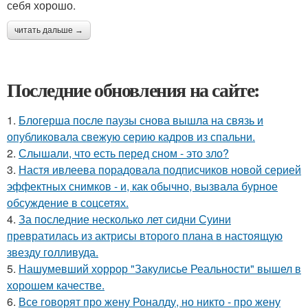
себя хорошо.
читать дальше →
Последние обновления на сайте:
1.
Блогерша после паузы снова вышла на связь и
опубликовала свежую серию кадров из спальни.
2.
Слышали, что есть перед сном - это зло?
3.
Настя ивлеева порадовала подписчиков новой серией
эффектных снимков - и, как обычно, вызвала бурное
обсуждение в соцсетях.
4.
За последние несколько лет сидни Суини
превратилась из актрисы второго плана в настоящую
звезду голливуда.
5.
Нашумевший хоррор "Закулисье Реальности" вышел в
хорошем качестве.
6.
Все говорят про жену Роналду, но никто - про жену