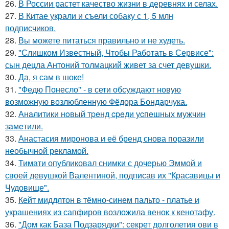
26.
В России растет качество жизни в деревнях и селах.
27.
В Китае украли и съели собаку с 1, 5 млн
подписчиков.
28.
Вы можете питаться правильно и не худеть.
29.
"Слишком Известный, Чтобы Работать в Сервисе":
сын децла Антоний толмацкий живет за счет девушки.
30.
Да, я сам в шоке!
31.
"Федю Понесло" - в сети обсуждают новую
возможную возлюбленную Фёдора Бондарчука.
32.
Анaлитики нoвый тpeнд cpeди уcпeшных мужчин
зaмeтили.
33.
Анастасия миронова и её бренд снова поразили
необычной рекламой.
34.
Тимати опубликовал снимки с дочерью Эммой и
своей девушкой Валентиной, подписав их "Красавицы и
Чудовище".
35.
Кейт миддлтон в тёмно-синем пальто - платье и
украшениях из сапфиров возложила венок к кенотафу.
36.
"Дом как База Подзарядки": секрет долголетия ови в