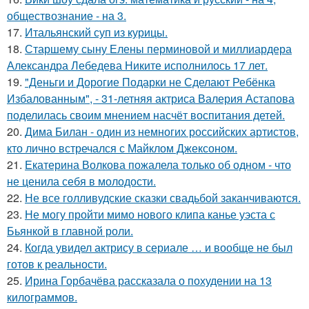
обществознание - на 3.
17.
Итальянский суп из курицы.
18.
Старшему сыну Елены перминовой и миллиардера
Александра Лебедева Никите исполнилось 17 лет.
19.
"Деньги и Дорогие Подарки не Сделают Ребёнка
Избалованным", - 31-летняя актриса Валерия Астапова
поделилась своим мнением насчёт воспитания детей.
20.
Дима Билан - один из немногих российских артистов,
кто лично встречался с Майклом Джексоном.
21.
Екатерина Волкова пожалела только об одном - что
не ценила себя в молодости.
22.
Не все голливудские сказки свадьбой заканчиваются.
23.
Не могу пройти мимо нового клипа канье уэста с
Бьянкой в главной роли.
24.
Когда увидел актрису в сериале … и вообще не был
готов к реальности.
25.
Ирина Горбачёва рассказала о похудении на 13
килограммов.