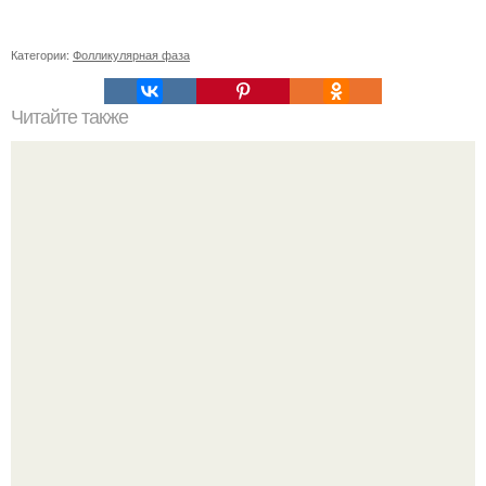
Категории:
Фолликулярная фаза
Читайте также
Как заменить поврежденную часть шифера
Один случайный снимок за несколько дней весь
интернет облетел.