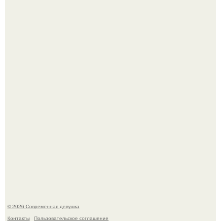
Анастасию Волочкову не раз упрекали в
приверженности устаревшим бьюти - процедурам.
Сергей Лазарев купил квартиру в Майами за 1 миллион
долларов.
© 2026 Современная девушка
Контакты
Пользовательское соглашение