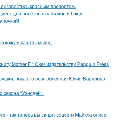
 обзавестись красным паспортом.
диент для полезных напитков и блюд.
апочкой!
ю кожу и канаты мышц.
игу Mother F * Cker издательству Penguin Press
вушки, пока его возлюбленная Юлия Вавилова
 сезона "Уэнсдей".
е - так теперь выглядят соцсети Майкла олисе.