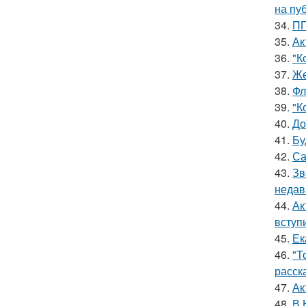
на пу
34.
ПП
35.
Ак
36.
"К
37.
Же
38.
Фл
39.
"К
40.
До
41.
Бу
42.
Са
43.
Зв
недав
44.
Ак
вступ
45.
Ек
46.
"Т
расск
47.
Ак
48.
В 