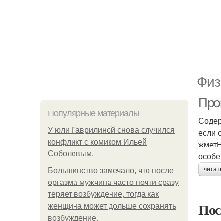
Физ
Про
Популярные материалы
Содер
У юли Гаврилиной снова случился
если 
конфликт с комиком Ильей
жметН
Соболевым.
особе
читат
Большинство замечало, что после
оргазма мужчина часто почти сразу
теряет возбуждение, тогда как
Пос
женщина может дольше сохранять
возбуждение.