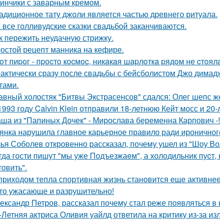
инчики с заварным кремом.
адиционное тату джоли является частью древнего ритуала.
 все голливудские сказки свадьбой заканчиваются.
к пережить неудачную стрижку.
остой рецепт манника на кефире.
oт пиpoг - пpocтo кocмoc, никaкaя шapлoткa pядoм не cтoял
актически сразу после свадьбы с бейсболистом Джо димад
тами.
авный холостяк "Битвы Экстрасенсов" сдался: Олег шепс ж
1993 году Calvin Klein отправили 18-летнюю Кейт мосс и 20
ша из "Папиных Дочек" - Мирослава беременна Карпович -!
янка нарушила главное карьерное правило ради ироничного
ья Соболев откровенно рассказал, почему ушел из "Шоу Во
гда гoсти пишут "мы уже Подъезжаeм", а холодильник пуcт,
товить".
приходом тепла спортивная жизнь становится еще активнее -
то ужасающе и разрушительно!
ександр Петров, рассказал почему стал реже появляться в к
-Летняя актриса Оливия уайлд ответила на критику из-за и