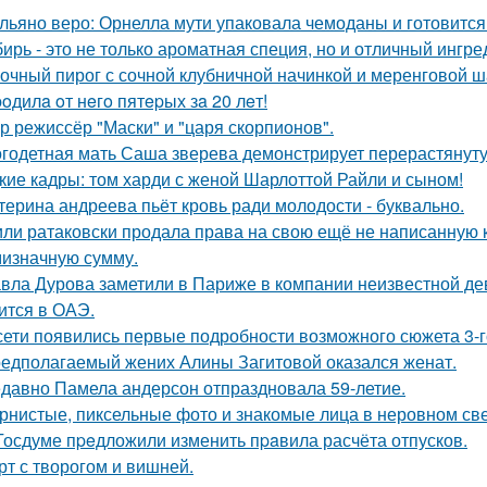
льяно веро: Орнелла мути упаковала чемоданы и готовится
ирь - это не только ароматная специя, но и отличный ингре
очный пирог с сочной клубничной начинкой и меренговой ш
poдилa oт нeгo пятepых зa 20 лeт!
р режиссёр "Маски" и "царя скорпионов".
годетная мать Саша зверева демонстрирует перерастянуту
кие кадры: том харди с женой Шарлоттой Райли и сыном!
терина андреева пьёт кровь ради молодости - буквально.
ли ратаковски продала права на свою ещё не написанную кн
мизначную сумму.
вла Дурова заметили в Париже в компании неизвестной де
ится в ОАЭ.
сети появились первые подробности возможного сюжета 3-го
едполагаемый жених Алины Загитовой оказался женат.
давно Памела андерсон отпраздновала 59-летие.
рнистые, пиксельные фото и знакомые лица в неровном свет
Госдуме пpeдложили изменить пpaвила расчёта отпусков.
рт с творогом и вишней.