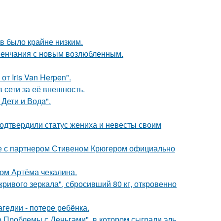
ов было крайне низким.
венчания с новым возлюбленным.
т Iris Van Herpen".
 сети за её внешность.
Дети и Вода".
одтвердили статус жениха и невесты своим
те с партнером Стивеном Крюгером официально
ом Артёма чекалина.
ривого зеркала", сбросивший 80 кг, откровенно
гедии - потере ребёнка.
 Проблемы с Деньгами", в котором сыграли эль