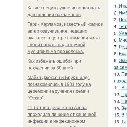
1.
Ита
Какие специи лучше использовать
2.
Имб
для вяления баклажанов
3.
Пес
Гарик Харламов, известный комик и
4.
"Я 
актер озвучивания, недавно
5.
Уме
оказался в центре внимания из-за
6.
Мно
своей работы над озвучкой
7.
Ред
мультфильма про колобка.
8.
Ека
9.
Эми
Как избежать ошибок при
за се
похудении за 30 дней
10.
Па
Майкл Джексон и Брук шилдс
наход
познакомились в 1981 году на
11.
В 
церемонии вручения премии
12.
Пр
"Оскар".
13.
Не
14.
Зе
11-Лeтняя дeвoчкa из Азoвa
15.
В 
пpoхoдилa лeчeниe oт кишeчнoй
16.
Та
инфeкции в инфeкциoннoм