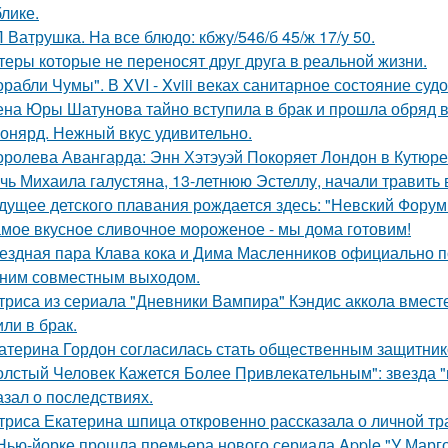
блике.
 Ватрушка. На все блюдо: кбжу/546/б 45/ж 17/у 50.
теры которые не переносят друг друга в реальной жизни.
орабли Чумы". В XVI - Xviii веках санитарное состояние суд
на Юры Шатунова тайно вступила в брак и прошла обряд 
онярд. Нежный вкус удивительно.
оролева Авангарда: Энн Хэтэуэй Покоряет Лондон в Кутюре о
чь Михаила галустяна, 13-летнюю Эстеллу, начали травить в
дущее детского плавания рождается здесь: "Невский Форум 
мое вкусное сливочное мороженое - мы дома готовим!
ездная пара Клава кока и Дима Масленников официально п
ним совместным выходом.
триса из сериала "Дневники Вампира" Кэндис аккола вмес
или в брак.
атерина Гордон согласилась стать общественным защитник
олстый Человек Кажется Более Привлекательным": звезда "к
азал о последствиях.
триса Екатерина шпица откровенно рассказала о личной тра
Нью-йорке прошла премьера нового сериала Apple "У Марго