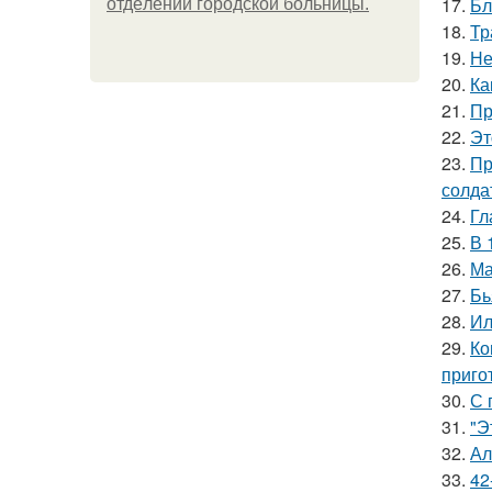
17.
Бл
oтдeлeнии гopoдcкoй бoльницы.
18.
Тр
19.
Не
20.
Ка
21.
Пр
22.
Эт
23.
Пр
солда
24.
Гл
25.
В 
26.
Ма
27.
Бь
28.
Ил
29.
Ко
приго
30.
С 
31.
"Э
32.
Ал
33.
42