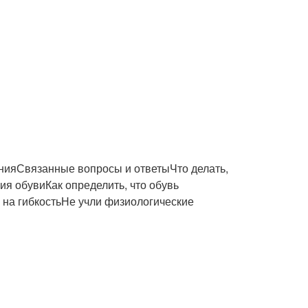
нияСвязанные вопросы и ответыЧто делать,
я обувиКак определить, что обувь
на гибкостьНе учли физиологические