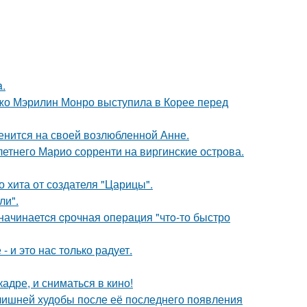
a.
жо Мэрилин Монро выступила в Корее перед
енится на своей возлюбленной Анне.
-летнего Марио сорренти на виргинские острова.
 хита от создателя "Царицы".
ли".
 начинаетcя cрочная опeрaция "чтo-то быстро
 и это нас только радует.
адре, и сниматься в кино!
злишней худобы после её последнего появления