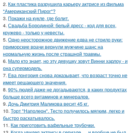
2.
Как пластика разрушила карьеру актрисе из фильма
"Американский Пирог"?
3.
Покажи на кукле, где болит.
4.
Свадьба Бородиной: белый дресс - код для всех,
кружево - только у невесты.
5.
Одно неосторожное движение едва не стоило руки:
приморские врачи вернули мужчине шанс на
нормальную жизнь после страшной травмы.
6.
Мало кто знает, но эту девушку зовут Винни харлоу - и
она супермодель.
7.
Ева лонгория снова доказывает, что возраст точно не
имеет решающего значения.
8.
90% людей даже не догадываются, в каких продуктах
больше всего витаминов и минералов.
9.
Дочь Дмитрия Маликова весит 45 кг.
10.
Торт "Наполеон". Тесто получилось мягким, легко и
быстро раскатывалось.
11.
Как приготовить вафельные трубочки.
12.
Когда увидел актрису в сериале … и вообще не был