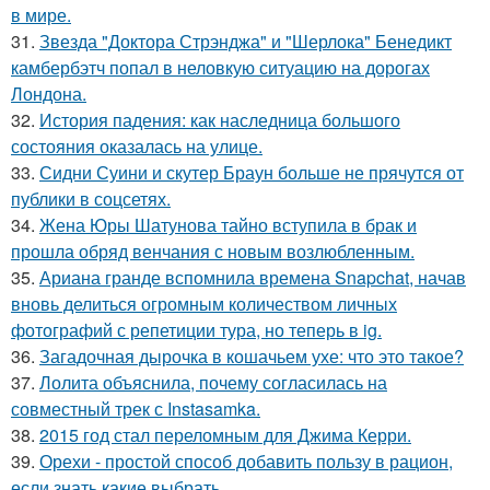
в мире.
31.
Звезда "Доктора Стрэнджа" и "Шерлока" Бенедикт
камбербэтч попал в неловкую ситуацию на дорогах
Лондона.
32.
История падения: как наследница большого
состояния оказалась на улице.
33.
Сидни Суини и скутер Браун больше не прячутся от
публики в соцсетях.
34.
Жена Юры Шатунова тайно вступила в брак и
прошла обряд венчания с новым возлюбленным.
35.
Ариана гранде вспомнила времена Snapchat, начав
вновь делиться огромным количеством личных
фотографий с репетиции тура, но теперь в ig.
36.
Загадочная дырочка в кошачьем ухе: что это такое?
37.
Лолита объяснила, почему согласилась на
совместный трек с Instasamka.
38.
2015 год стал переломным для Джима Керри.
39.
Орехи - простой способ добавить пользу в рацион,
если знать какие выбрать.