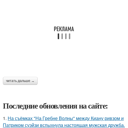
читать дальше →
Последние обновления на сайте:
1.
На съёмках "На Гребне Волны" между Киану ривзом и
Патриком суэйзи вспыхнула настоящая мужская дружба.