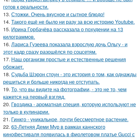
готов к реальности.
13.
Стожки. Очень вкусное и сытное блюдо!
14.
Такого ещё не было ни разу за всю историю Youtube.
15.
Ирина Горбачёва рассказала о похудении на 13
килограммов.
16.
Лариса Гузеева показала взрослую дочь Ольгу - и
этот кадр сразу разошёлся по соцсетям.
17.
Наш организм простые и естественные решения
обожает.
18.
Судьба Шэрон стоун - это история о том, как однажды
решиться и больше никогда не отступать.
19.
То, что вы видите на фотографии, - это не то, чем
кажется на первый взгляд.
20.
Гвоздика - ароматная специя, которую используют не
только в кулинарии.
21.
Гинкго - уникальное, почти бессмертное растение.
22.
63-Летняя Деми Мур в рамках каннского
кинофестиваля появилась в фиолетовом платье Gucci с