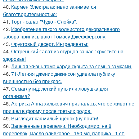
40.
Кармен Электра активно занимается
благотворительностью:
41.
Торт - салат "Чудо - Слойка".
42.
Изобретение такого волнистого декоративного
забора приписывают Томасу Джефферсону.
43.
Фруктовый десерт. Ингредиенты:
44.
Остренький салат из огурцов за час "хрустите нa
здоровье!
45.
Личная жизнь тома харди скрыта за семью замками.
46.
71-Летняя дженис дикинсон удивила публику
внешностью без прикрас.
47.
Семаглутид: легкий путь или ловушка для
организма?
48.
Актриса Анна хилькевич призналась, что ее живот не
пришел в форму после третьих родов.
49.
Выглядит как милый щенок (ну почти!
50.
Запеченные перепелки. Необходимио: на 8
перепелок, масло оливковое - 150 мл, паприка - 1 ст.