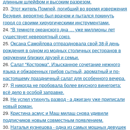
длинным шлейфом и высоким разрезом.
23.
Этот житель Помпей, погибший во время извержения
Везувия, вероятно был врачом и пытался покинуть
город со своими хирургическими инструментами.
24.
"В темноте океанского дна … уже миллионы лет
существует невероятный союз.
25.
Оксана Самойлова отпраздновала свой 38-й день
рождения в одном из модных столичных ресторанов в
окружении близких друзей и семьи.
26.
Салат "Кострома". Изысканное сочетание нежного
языка и обжаренных грибов сытный, ароматный и по-
настоящему праздничный салат для особенного вечера.
27.
Я никогда не пробовала более вкусного винегрета:
всё дело в особой заправке.
28.
Не успел утихнуть развод - а джигану уже приписали
новый роман.
29.
Кристина асмус и Маш милаш снова удивили
подписчиков новым совместным появлением.
30.
Наталья кузнецова - одна из самых мощных девушек