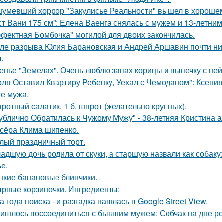
умевший хоррор "Закулисье Реальности" вышел в хорошем
ст Вани 175 см": Елена Ваенга снялась с мужем и 13-летни
фектная Бомбочка" могилой для двоих закончилась.
ле разрыва Юлия Барановская и Андрей Аршавин почти ниг
.
енье "Земелах". Очень люблю запах корицы и выпечку с ней 
оля Оставил Квартиру Ребенку, Уехал с Чемоданом": Ксени
е мужа.
ротный салатик. 1 б. шпрот (желательно крупных).
ублично Обратилась к Чужому Мужу" - 38-летняя Кристина 
сёра Клима шипенко.
лый праздничный торт.
адшую дочь родила от скуки, а старшую назвали как собак
ье.
нкие банановые блинчики.
рные корзиночки. Ингредиенты:
а года поиска - и разгадка нашлась в Google Street View.
ишлось воссоединиться с бывшим мужем: Собчак на дне р