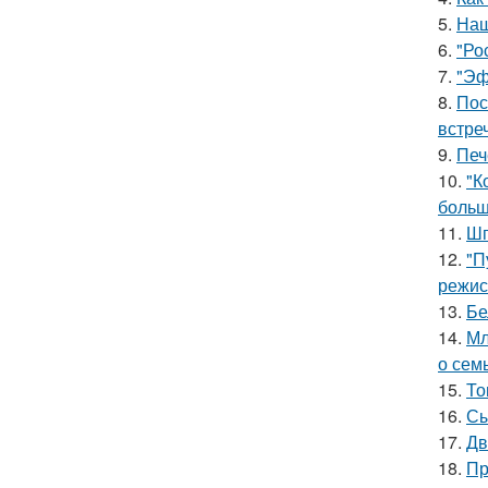
5.
Наш
6.
"Ро
7.
"Эф
8.
Пос
встреч
9.
Печ
10.
"К
больш
11.
Шп
12.
"П
режис
13.
Бе
14.
Мл
о сем
15.
То
16.
Сы
17.
Дв
18.
Пр