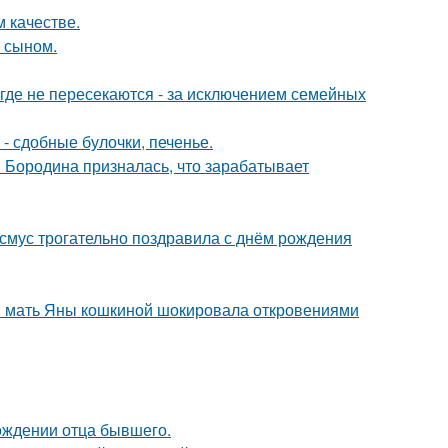
 качестве.
м сыном.
де не пересекаются - за исключением семейных
- сдобные булочки, печенье.
я Бородина призналась, что зарабатывает
асмус трогательно поздравила с днём рождения
у: мать Яны кошкиной шокировала откровениями
ождении отца бывшего.