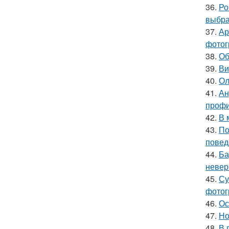
36.
Ро
выбра
37.
Ар
фотог
38.
Об
39.
Ви
40.
Ол
41.
Ан
профи
42.
В 
43.
По
повед
44.
Ба
невер
45.
Су
фотог
46.
Ос
47.
Но
48.
В 