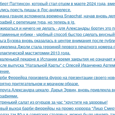
берт Паттинсон, который стал отцом в марте 2024 года, вм
лись поесть пиццы в Лос-анджелесе.
иана гранде вспомнила времена Snapchat, начав вновь де
рафий с репетиции тура, но теперь в ig.
жираться и ничего не делать - для Александры бортич это п
таминные кубики - удобный способ быстро сделать вкусный
ьга Бузова вновь оказалась в центре внимания после публ
джелина Джоли стала героиней первого печатного номера 
лактической мастэктомии 2013 года.
маленькой пекарне в Испании время закрытия не означает к
сле выпуска "Натальной Карты" с Олесей Иванченко Артеми
ение.
рби Феррейра произвела фурор на презентации своего ново
оятно притягательном и мрачном образе.
пруга Александра цекало, Дарья Эрвин, вновь привлекла 
рафиями.
тренький салат из огурцов за час "хрустите нa здоровье!
вый выход барби феррейры на промо хоррора "Лицо Смерт
годах так 80-х в советских столовых, можно было увидеть та