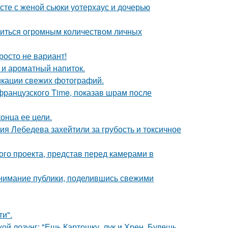
есте с женой сьюки уотерхаус и дочерью
литься огромным количеством личных
росто не вариант!
 и ароматный напиток.
икации свежих фотографий.
французского Time, показав шрам после
онца ее цели.
я Лебедева захейтили за грубость и токсичное
го проекта, представ перед камерами в
внимание публики, поделившись свежими
и".
кой лозунг: "Ешь Картошку, лук и Хрен, Будешь