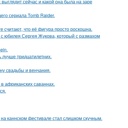
с выглядит сейчас и какой она была на заре
его сериала Tomb Raider.
е считают, что её фигура просто роскошна.
 с юбилея Сергея Жукова, который с размахом
ein.
ь лучше тридцатилетних.
ну свадьбы и венчания.
 в африканских саваннах.
ся.
д на каннском фестивале стал слишком скучным.