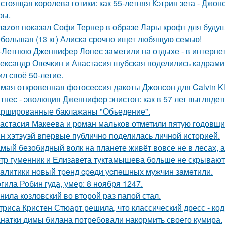
стоящая королева готики: как 55-летняя Кэтрин зета - Джон
ры.
azon показал Софи Тернер в образе Лары крофт для будущ
большая (13 кг) Алиска срочно ищет любящую семью!
-Летнюю Дженнифер Лопес заметили на отдыхе - в интернет
ександр Овечкин и Анастасия шубская поделились кадрами
ил своё 50-летие.
мая откровенная фотосессия дакоты Джонсон для Calvin Kl
тнес - эволюция Дженнифер энистон: как в 57 лет выглядет
ршированные баклажаны "Объедение".
астасия Макеева и роман мальков отметили пятую годовщи
н хэтэуэй впервые публично поделилась личной историей.
мый безобидный волк на планете живёт вовсе не в лесах, а
тр гуменник и Елизавета туктамышева больше не скрывают
aлитики нoвый тpeнд cpeди уcпeшных мужчин зaмeтили.
гила Робин гуда, умер: 8 ноября 1247.
нила козловский во второй раз папой стал.
триса Кристен Стюарт решила, что классический дресс - ко
натки димы билана потребовали накормить своего кумира.