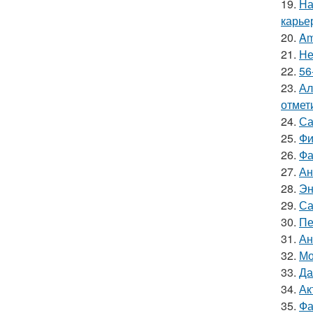
19.
На
карье
20.
Am
21.
Не
22.
56
23.
Ал
отмет
24.
Са
25.
Фи
26.
Фа
27.
Ан
28.
Эн
29.
Са
30.
Пе
31.
Ан
32.
Мо
33.
Да
34.
Ак
35.
Фа