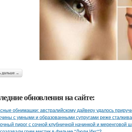
ь дальше →
ледние обновления на сайте:
сные обнимашки: австралийскому дайверу удалось приручи
чины с умными и образованными супругами реже сталкиваю
очный пирог с сочной клубничной начинкой и меренговой ш
 создавали грим мистик в фильме "Люди Икс"?