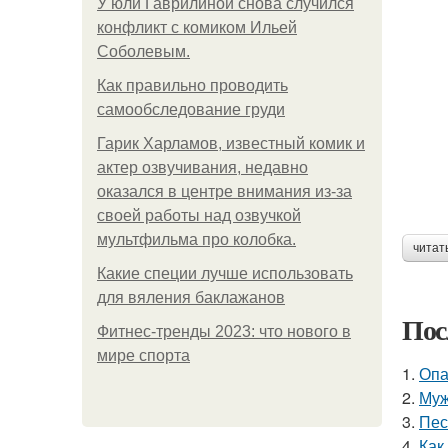
У юли Гаврилиной снова случился
конфликт с комиком Ильей
Соболевым.
Как правильно проводить
самообследование груди
Гарик Харламов, известный комик и
актер озвучивания, недавно
оказался в центре внимания из-за
своей работы над озвучкой
мультфильма про колобка.
читат
Какие специи лучше использовать
для вяления баклажанов
Пос
Фитнес-тренды 2023: что нового в
мире спорта
1.
Опа
2.
Муж
3.
Пес
4.
Как