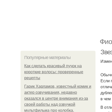
Фио
Зве
Популярные материалы
Измен
Как сделать красивый пучок на
короткие волосы: проверенные
Обычн
рецепты
Если 
отлич
Гарик Харламов, известный комик и
дубле
актер озвучивания, недавно
в чем
оказался в центре внимания из-за
своей работы над озвучкой
В отл
мультфильма про колобка.