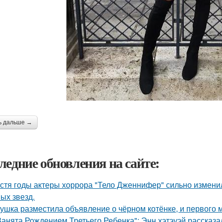
ь дальше →
ледние обновления на сайте:
стя годы актеры хоррора "Тело Дженнифер" сильно изменил
ых звезд.
ушка разместила объявление о чёрном котёнке, и первого
Занята Рождением Третьего Ребенка": Энн хэтэуэй рассказ