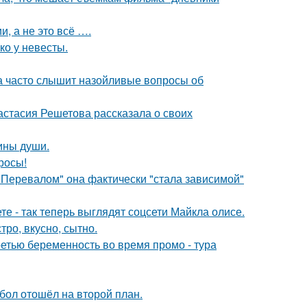
, а не это всё ….
ко у невесты.
 часто слышит назойливые вопросы об
астасия Решетова рассказала о своих
бины души.
росы!
 Перевалом" она фактически "стала зависимой"
е - так теперь выглядят соцсети Майкла олисе.
тро, вкусно, сытно.
ретью беременность во время промо - тура
бол отошёл на второй план.