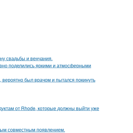
ну свадьбы и венчания.
едавно поделились яркими и атмосферными
, вероятно был врачом и пытался покинуть
дуктам от Rhode, которые должны выйти уже
вым совместным появлением.