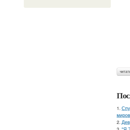
читат
Пос
1.
Спу
миров
2.
Дев
3.
"Я 