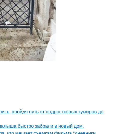
ись, пройдя путь от подростковых кумиров до
 малыша быстро забрали в новый дом.
ала, что мешает съемкам фильма "дневники