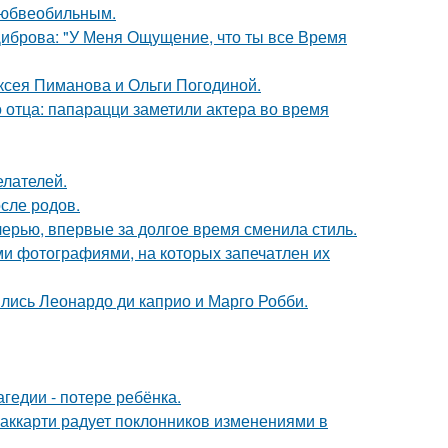
любвеобильным.
Диброва: "У Меня Ощущение, что ты все Время
ксея Пиманова и Ольги Погодиной.
 отца: папарацци заметили актера во время
елателей.
сле родов.
черью, впервые за долгое время сменила стиль.
ми фотографиями, на которых запечатлен их
ились Леонардо ди каприо и Марго Робби.
гедии - потере ребёнка.
аккарти радует поклонников изменениями в