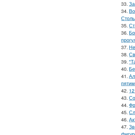
33.
За
34.
Во
Столь
35.
Ст
36.
Бр
прогу
37.
Не
38.
Св
39.
"Т
40.
Бе
41.
Ал
пятим
42.
12
43.
Со
44.
Фр
45.
Сл
46.
Ак
47.
Зв
фигур