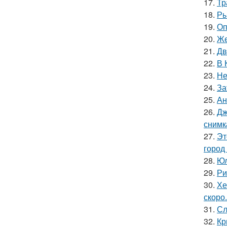
17.
Тр
18.
Ры
19.
Оп
20.
Же
21.
Дв
22.
В 
23.
Не
24.
За
25.
Ан
26.
Дж
снимк
27.
Эт
город
28.
Юл
29.
Ри
30.
Хе
скоро.
31.
Сл
32.
Кр