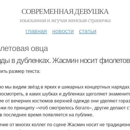
СОВРЕМЕННАЯ ДЕВУШКА
изысканная и жгучая женская страничка
главная
новости
статьи
летовая овца
зды в дубленках. Жасмин носит фиолетов
ить размер текста:
о мы видим звёзд в ярких и шикарных концертных нарядах. 
посмотреть, в каких шубках и дубленках щеголяют знаменитос
ие от вечерних костюмов верхней одежде они уделяют гор
нки по принципу «чтоб смотрелось богато», другие делают с
 в последнее время появляется на публике.
ичие от многих коллег по сцене Жасмин носит не традиционн