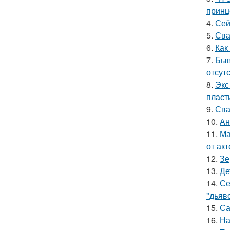
принц
4.
Сей
5.
Сва
6.
Как
7.
Быв
отсутс
8.
Экс
пласт
9.
Сва
10.
Ан
11.
Ма
от ак
12.
Зе
13.
Де
14.
Се
"дьяво
15.
Са
16.
На