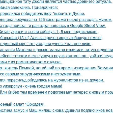
адиционное тату джоли является частью древнего ритуала.
бная запеканка. Понадобится:
ределился победитель шоу "выжить в Дубае.
нщина похудела на 125 килограмм после развода с мужем.
а года поиска - и разгадка нашлась в Google Street View.
Китае украли и съели собаку с 1, 5 млн подписчиков.
большая (13 кг) Алиска срочно ищет любящую семью!
терянный мир: что увидели ученые на горе лико.
астасия Макеева и роман мальков отметили пятую годовщи
ейсон стэтхем и его супруга роузи хантингтон - уайтли н
ами с их романтического отдыха.
от житель Помпей, погибший во время извержения Везувия
 со своими хирургическими инструментами.
ия пересильд обиделась на журналистов из-за дочери.
з уизерспун - очень гордая мама!
йли бибер тем временем подогревает интерес к новым про
оеный салат "Орхидея".
истина асмус и Маш милаш снова удивили подписчиков но