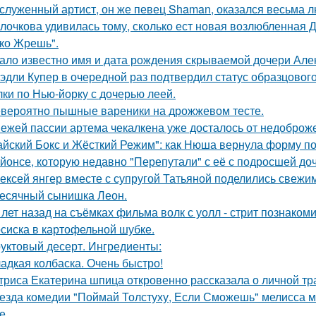
служенный артист, он же певец Shaman, оказался весьма 
лочкова удивилась тому, сколько ест новая возлюбленная 
ко Жрешь".
ало известно имя и дата рождения скрываемой дочери Але
эдли Купер в очередной раз подтвердил статус образцового
лки по Нью-йорку с дочерью леей.
вероятно пышные вареники на дрожжевом тесте.
ежей пассии артема чекалкена уже досталось от недоброж
айский Бокс и Жёсткий Режим": как Нюша вернула форму по
йонсе, которую недавно "Перепутали" с её с подросшей до
ексей янгер вместе с супругой Татьяной поделились свежи
есячный сынишка Леон.
 лет назад на съёмках фильма волк с уолл - стрит познаком
сиска в картофельной шубке.
уктовый десерт. Ингредиенты:
адкая колбаска. Очень быстро!
триса Екатерина шпица откровенно рассказала о личной тра
езда комедии "Поймай Толстуху, Если Сможешь" мелисса м
е.