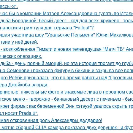
ессы-3".
час бы в компании Матвея Александровича гулять по Италии
дьба Бородиной: белый дресс - код для всех, кружево - толь
 наносили грим гуля для сериала "Fallout"?
шая участница шоу "Уральские Пельмени" Юлия Михалкова
твии у неё детей.
 - возлюбленная Тимати и новая телеведущая "Матч ТВ" Ан
ических операциях.
дьба - день, полный эмоций, но эта история трогает до глу
на Семенович показала фигуру в бикини и закрыла все воп
рго Робби призналась, что во время работы над "Грозовым
тера Джейкоба элорди.
рнистые, пиксельные фото и знакомые лица в неровном свет
тское меню - творожно - банановый десерт с печеньем - быс
крет фирмы: как беременной Энн хэтэуэй удалось скрыть т
л носит Prada 2".
мая откровенная роль Александры даддарио!
 матче сборной США камера показала двух девушек - и фут