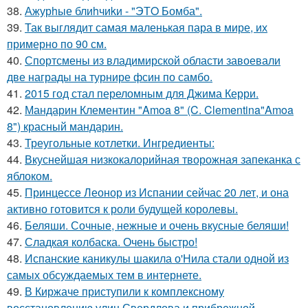
38.
Ажурhые блиhчиkи - "ЭТO Бомба".
39.
Так выглядит самая маленькая пара в мире, их
примерно по 90 см.
40.
Спортсмены из владимирской области завоевали
две награды на турнире фсин по самбо.
41.
2015 год стал переломным для Джима Керри.
42.
Мандарин Клементин "Amoa 8" (C. Clementina"Amoa
8") красный мандарин.
43.
Треугольные котлетки. Ингредиенты:
44.
Вкуснейшая низкокалорийная творожная запеканка с
яблоком.
45.
Принцессе Леонор из Испании сейчас 20 лет, и она
активно готовится к роли будущей королевы.
46.
Беляши. Сочные, нежные и очень вкусные беляши!
47.
Сладкая колбаска. Очень быстро!
48.
Испанские каникулы шакила о'Нила стали одной из
самых обсуждаемых тем в интернете.
49.
В Киржаче приступили к комплексному
восстановлению улиц Свердлова и прибрежной.