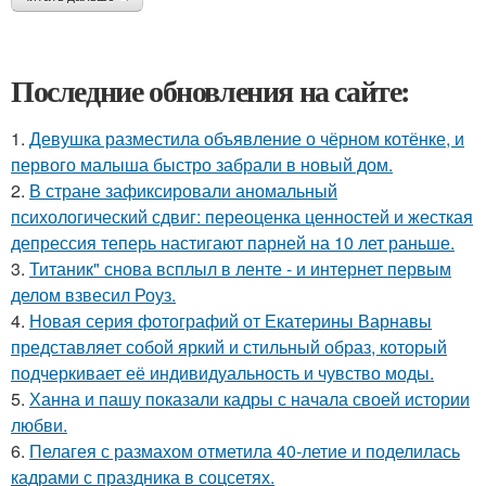
Последние обновления на сайте:
1.
Девушка разместила объявление о чёрном котёнке, и
первого малыша быстро забрали в новый дом.
2.
В стране зафиксировали аномальный
психологический сдвиг: переоценка ценностей и жесткая
депрессия теперь настигают парней на 10 лет раньше.
3.
Титаник" снова всплыл в ленте - и интернет первым
делом взвесил Роуз.
4.
Новая серия фотографий от Екатерины Варнавы
представляет собой яркий и стильный образ, который
подчеркивает её индивидуальность и чувство моды.
5.
Ханна и пашу показали кадры с начала своей истории
любви.
6.
Пелагея с размахом отметила 40-летие и поделилась
кадрами с праздника в соцсетях.