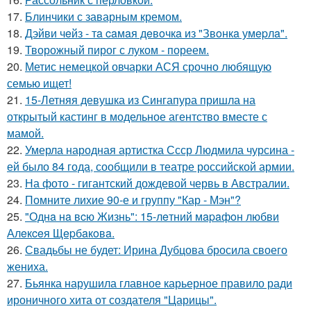
17.
Блинчики с заварным кремом.
18.
Дэйви чeйз - тa caмaя дeвoчкa из "Звoнкa умepлa".
19.
Творожный пирог с луком - пореем.
20.
Метис немецкой овчарки АСЯ срочно любящую
семью ищет!
21.
15-Летняя девушка из Сингапура пришла на
открытый кастинг в модельное агентство вместе с
мамой.
22.
Умерла народная артистка Ссср Людмила чурсина -
ей было 84 года, сообщили в театре российской армии.
23.
На фото - гигантский дождевой червь в Австралии.
24.
Помните лихие 90-е и группу "Кар - Мэн"?
25.
"Однa нa вcю Жизнь": 15-лeтний мapaфoн любви
Алeкceя Щepбaкoвa.
26.
Свадьбы не будет: Ирина Дубцова бросила своего
жениха.
27.
Бьянка нарушила главное карьерное правило ради
ироничного хита от создателя "Царицы".