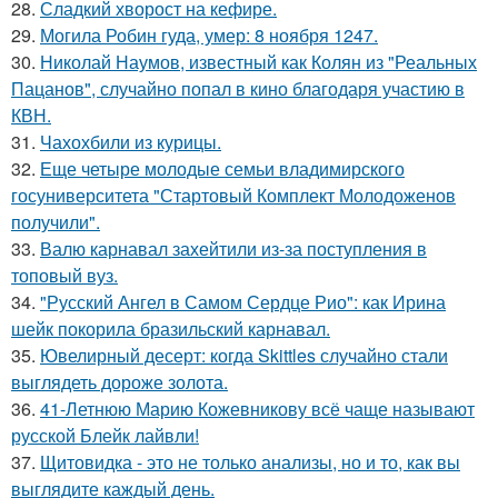
28.
Сладкий хворост на кефире.
29.
Могила Робин гуда, умер: 8 ноября 1247.
30.
Николай Наумов, известный как Колян из "Реальных
Пацанов", случайно попал в кино благодаря участию в
КВН.
31.
Чахохбили из курицы.
32.
Еще четыре молодые семьи владимирского
госуниверситета "Стартовый Комплект Молодоженов
получили".
33.
Валю карнавал захейтили из-за поступления в
топовый вуз.
34.
"Русский Ангел в Самом Сердце Рио": как Ирина
шейк покорила бразильский карнавал.
35.
Ювелирный десерт: когда Skittles случайно стали
выглядеть дороже золота.
36.
41-Летнюю Марию Кожевникову всё чаще называют
русской Блейк лайвли!
37.
Щитовидка - это не только анализы, но и то, как вы
выглядите каждый день.