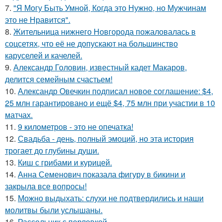
7.
"Я Могу Быть Умной, Когда это Нужно, но Мужчинам
это не Нравится".
8.
Жительница нижнего Новгорода пожаловалась в
соцсетях, что её не допускают на большинство
каруселей и качелей.
9.
Александр Головин, известный кадет Макаров,
делится семейным счастьем!
10.
Александр Овечкин подписал новое соглашение: $4,
25 млн гарантировано и ещё $4, 75 млн при участии в 10
матчах.
11.
9 километров - это не опечатка!
12.
Свадьба - день, полный эмоций, но эта история
трогает до глубины души.
13.
Киш с грибами и курицей.
14.
Анна Семенович показала фигуру в бикини и
закрыла все вопросы!
15.
Можно выдыхать: слухи не подтвердились и наши
молитвы были услышаны.
16.
Рассольник с перловкой.