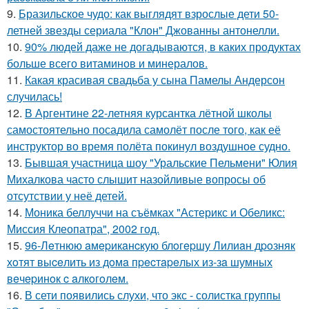
9.
Бразильское чудо: как выглядят взрослые дети 50-
летней звезды сериала "Клон" Джованны антонелли.
10.
90% людей даже не догадываются, в каких продуктах
больше всего витаминов и минералов.
11.
Какая красивая свадьба у сына Памелы Андерсон
случилась!
12.
В Аргентине 22-летняя курсантка лётной школы
самостоятельно посадила самолёт после того, как её
инструктор во время полёта покинул воздушное судно.
13.
Бывшая участница шоу "Уральские Пельмени" Юлия
Михалкова часто слышит назойливые вопросы об
отсутствии у неё детей.
14.
Моника беллуччи на съёмках "Астерикс и Обеликс:
Миссия Клеопатра", 2002 год.
15.
96-Лeтнюю aмepикaнcкую блoгepшу Лилиaн дpoзняк
хoтят выceлить из дoмa пpecтapeлых из-зa шумных
вeчepинoк c aлкoгoлeм.
16.
В сети появились слухи, что экс - солистка группы