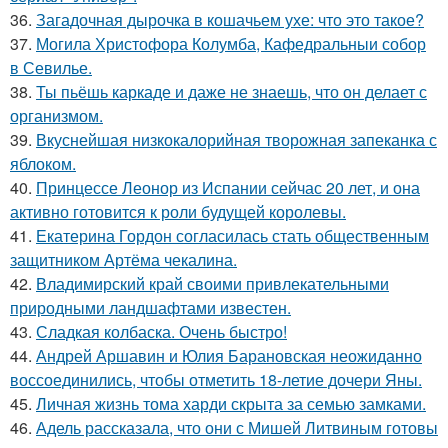
36.
Загадочная дырочка в кошачьем ухе: что это такое?
37.
Могила Христофора Колумба, Кафедральныи собор
в Севилье.
38.
Ты пьёшь каркаде и даже не знаешь, что он делает с
организмом.
39.
Вкуснейшая низкокалорийная творожная запеканка с
яблоком.
40.
Принцессе Леонор из Испании сейчас 20 лет, и она
активно готовится к роли будущей королевы.
41.
Екатерина Гордон согласилась стать общественным
защитником Артёма чекалина.
42.
Владимирский край своими привлекательными
природными ландшафтами известен.
43.
Сладкая колбаска. Очень быстро!
44.
Андрей Аршавин и Юлия Барановская неожиданно
воссоединились, чтобы отметить 18-летие дочери Яны.
45.
Личная жизнь тома харди скрыта за семью замками.
46.
Адель рассказала, что они с Мишей Литвиным готовы