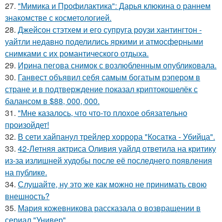
27.
"Мимика и Профилактика": Дарья клюкина о раннем
знакомстве с косметологией.
28.
Джейсон стэтхем и его супруга роузи хантингтон -
уайтли недавно поделились яркими и атмосферными
снимками с их романтического отдыха.
29.
Ирина пегова снимок с возлюбленным опубликовала.
30.
Ганвест объявил себя самым богатым рэпером в
стране и в подтверждение показал криптокошелёк с
балансом в $88, 000, 000.
31.
"Мне казалось, что что-то плохое обязательно
произойдет!
32.
В сети хайпанул трейлер хоррора "Косатка - Убийца".
33.
42-Летняя актриса Оливия уайлд ответила на критику
из-за излишней худобы после её последнего появления
на публике.
34.
Слушайте, ну это же как можно не принимать свою
внешность?
35.
Мария кожевникова рассказала о возвращении в
сериал "Универ".