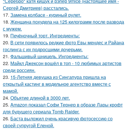
"Серебро" катя кищук и рэпер 9mice (настоящее имя -
Сергей Дмитриев) расстались.
17.
Замена колбасе - куриный рулет.
18.
Женщина похудела на 125 килограмм после развода
с мужем.
19.
Печёночный торт. Ингредиенты:
20.
В сети появилось редкие фото Евы мендес и Райана
гослинга с их подросшими дочерьми.
21.
Фальшивый шницель. Ингредиенты:
22.
Майкл Джексон вошёл в топ - 10 любимых артистов
среди россиян.
23.
15-Летняя девушка из Сингапура пришла на
открытый кастинг в модельное агентство вместе с
мамой.
24.
Объятие длиной в 3000 лет.
25.
Amazon показал Софи Тернер в образе Лары крофт
для будущего сериала Tomb Raider.
26.
Баста выложил очень красивую фотосессию со
своей супругой Еленой.