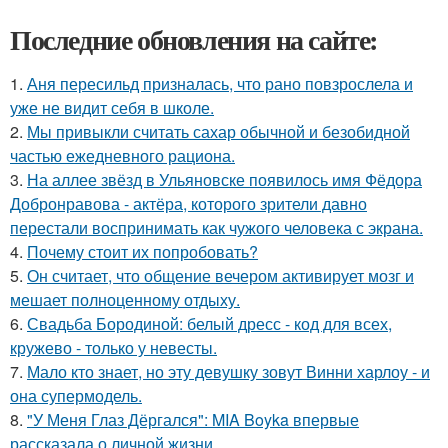
Последние обновления на сайте:
1.
Аня пересильд призналась, что рано повзрослела и
уже не видит себя в школе.
2.
Мы привыкли считать сахар обычной и безобидной
частью ежедневного рациона.
3.
На аллее звёзд в Ульяновске появилось имя Фёдора
Добронравова - актёра, которого зрители давно
перестали воспринимать как чужого человека с экрана.
4.
Почему стоит их попробовать?
5.
Он считает, что общение вечером активирует мозг и
мешает полноценному отдыху.
6.
Свадьба Бородиной: белый дресс - код для всех,
кружево - только у невесты.
7.
Мало кто знает, но эту девушку зовут Винни харлоу - и
она супермодель.
8.
"У Меня Глаз Дёргался": MIA Boyka впервые
рассказала о личной жизни.