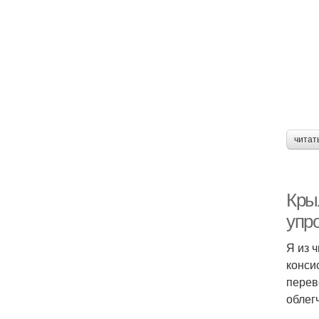
читат
Кры
упр
Я из 
конси
перев
облег