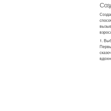
Соз
Созда
спосо
вызыв
взрос
1. Вы
Первы
сказо
вдохн