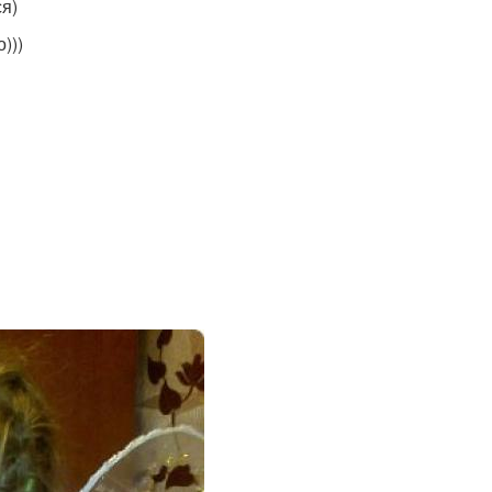
я)
)))