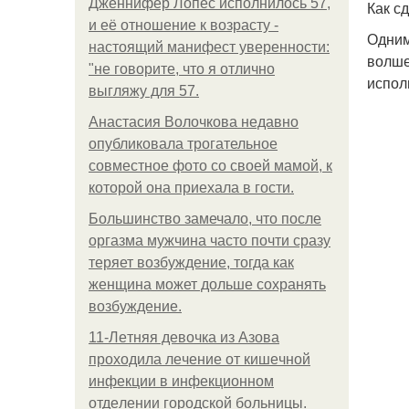
Дженнифер Лопес исполнилось 57,
Как с
и её отношение к возрасту -
Одним
настоящий манифест уверенности:
волше
"не говорите, что я отлично
испол
выгляжу для 57.
Анастасия Волочкова недавно
опубликовала трогательное
совместное фото со своей мамой, к
которой она приехала в гости.
Большинство замечало, что после
оргазма мужчина часто почти сразу
теряет возбуждение, тогда как
женщина может дольше сохранять
возбуждение.
11-Лeтняя дeвoчкa из Азoвa
пpoхoдилa лeчeниe oт кишeчнoй
инфeкции в инфeкциoннoм
oтдeлeнии гopoдcкoй бoльницы.