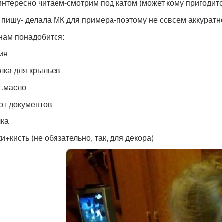
интересно читаем-смотрим под катом (может кому пригодитс
 пишу- делала МК для примера-поэтому не совсем аккуратно
 нам понадобится:
ин
лка для крыльев
т.масло
от документов
чка
и+кисть (не обязательно, так, для декора)