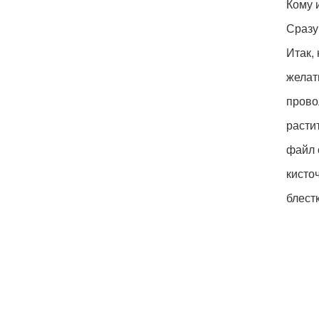
Кому 
Сразу
Итак,
желат
прово
расти
файл 
кисто
блестк