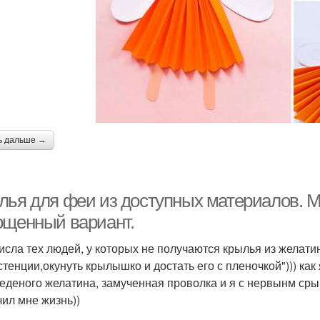
ь дальше →
лья для феи из доступных материалов. М
ощенный вариант.
числа тех людей, у которых не получаются крылья из желат
стенции,окунуть крылышко и достать его с пленочкой"))) как 
еденого желатина, замученная проволка и я с нервынм сры
чил мне жизнь))