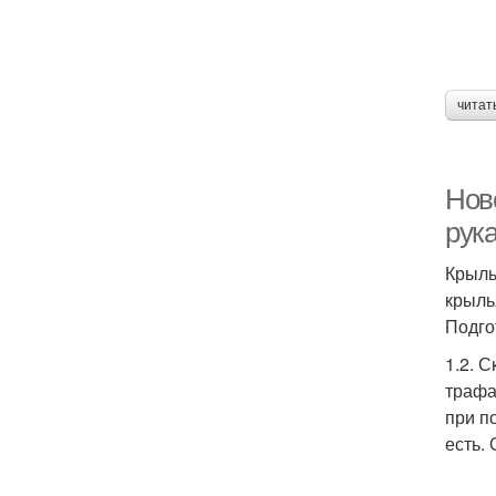
читат
Нов
рук
Крыль
крыль
Подго
1.2. 
трафа
при п
есть. 