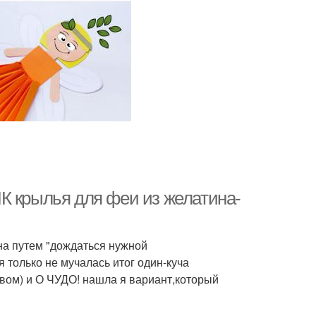
К крылья для феи из желатина-
ина путем "дождаться нужной
я только не мучалась итог один-куча
вом) и О ЧУДО! нашла я вариант,который