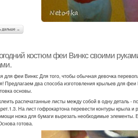
ь дальше →
огодний костюм феи Винкс своими рукам
ами.
я для феи Винкс Для того, чтобы обычная девочка перево
я! Предлагаем два способа изготовления крыльев для феи 
товка основы.
Склеить распечатанные листы между собой в одну деталь - п
рет.1.3. На лист гофрокартона перевести контуры крыла и 
омощи ножа для бумаги вырезать необходимые элементы. Е
Основа готова.