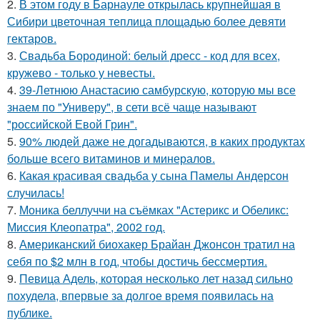
2.
В этом году в Барнауле открылась крупнейшая в
Сибири цветочная теплица площадью более девяти
гектаров.
3.
Свадьба Бородиной: белый дресс - код для всех,
кружево - только у невесты.
4.
39-Летнюю Анастасию самбурскую, которую мы все
знаем по "Универу", в сети всё чаще называют
"российской Евой Грин".
5.
90% людей даже не догадываются, в каких продуктах
больше всего витаминов и минералов.
6.
Какая красивая свадьба у сына Памелы Андерсон
случилась!
7.
Моника беллуччи на съёмках "Астерикс и Обеликс:
Миссия Клеопатра", 2002 год.
8.
Американский биохакер Брайан Джонсон тратил на
себя по $2 млн в год, чтобы достичь бессмертия.
9.
Певица Адель, которая несколько лет назад сильно
похудела, впервые за долгое время появилась на
публике.