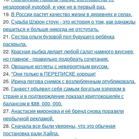
нездоровой худобой, и уже не в первый раз.
19.
В России растет качество жизни в деревнях и селах.
20.
Судьба Шэрон стоун - это история о том, как однажды
решиться и больше никогда не отступать.
21.
Сестра ольги бузовой пол будущего ребёнка
раскрыла.
22.
Красная рыбка делает любой салат намного вкуснее,
но главное - правильно подобрать сочетания.
23.
Овощные котлеты с невероятным вкусом.
24.
"Они только в ПЕРЕПИСКЕ хороши!
25.
Ирина пегова снимок с возлюбленным опубликовала.
26.
Ганвест объявил себя самым богатым рэпером в
стране и в подтверждение показал криптокошелёк с
балансом в $88, 000, 000.
27.
Анастасия миронова и её бренд снова поразили
необычной рекламой.
28.
Сначала все были уверены, что это обычная
постановка ради Хайпа.