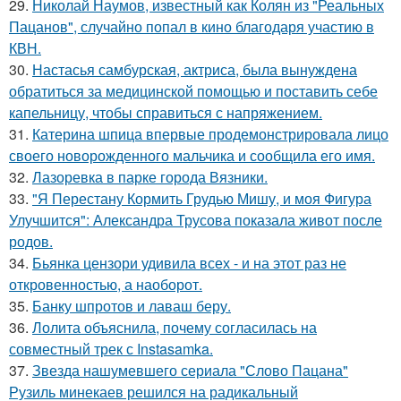
29.
Николай Наумов, известный как Колян из "Реальных
Пацанов", случайно попал в кино благодаря участию в
КВН.
30.
Настасья самбурская, актриса, была вынуждена
обратиться за медицинской помощью и поставить себе
капельницу, чтобы справиться с напряжением.
31.
Катерина шпица впервые продемонстрировала лицо
своего новорожденного мальчика и сообщила его имя.
32.
Лазоревка в парке города Вязники.
33.
"Я Перестану Кормить Грудью Мишу, и моя Фигура
Улучшится": Александра Трусова показала живот после
родов.
34.
Бьянка цензори удивила всех - и на этот раз не
откровенностью, а наоборот.
35.
Банку шпротов и лаваш беру.
36.
Лолита объяснила, почему согласилась на
совместный трек с Instasamka.
37.
Звезда нашумевшего сериала "Слово Пацана"
Рузиль минекаев решился на радикальный