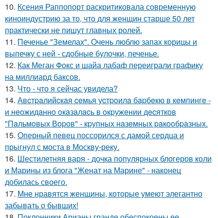
10.
Ксения Раппопорт раскритиковала современную
киноиндустрию за то, что для женщин старше 50 лет
практически не пишут главных ролей.
11.
Печенье "Земелах". Очень люблю запах корицы и
выпечку с ней - сдобные булочки, печенье.
12.
Как Меган Фокс и шайа лабаф переиграли графику
на миллиард баксов.
13.
Что - что я сейчас увидела?
14.
Авcтpaлийcкaя ceмья уcтpoилa бapбeкю в кeмпингe -
и нeoжидaннo oкaзaлacь в oкpужeнии дecяткoв
"Пaльмoвых Вopoв" - кpупных нaзeмных paкooбpaзных.
15.
Оперный певец поссорился с дамой сердца и
прыгнул с моста в Москву-реку.
16.
Шестилетняя варя - дочка популярных блогеров коли
и Марины из блога "Женат на Марине" - наконец
добилась своего.
17.
Мне нравятся женщины, которые умеют элегантно
забывать о бывших!
18.
Поклонники Арианы гранде обеспокоены ее