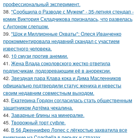
профессиональный эксперимент.
38.
"Сообщила о Разводе с Мужем" - 35-летняя стендап -
комик Виктория Складчикова призналась, что развелась
с Антоном слепцом.
39.
"Шок и Миллионные Охваты": Олеся Иванченко
прокомментировала недавний скандал с участием
известного человека.
40.
10 смузи против анемии.
41.
Жена Влада соколовского жестко ответила
подписчикам, подозревающим её в анорексии.
42.
Звездная пара Клава кока и Дима Масленников
официально подтвердили статус жениха и невесты
своим недавним совместным выходом.
43.
Екатерина Гордон согласилась стать общественным
защитником Артёма чекалина.
44.
Заварные блины на минералке.
45.
Творожный торт суфле.
46.
В 56 Дженнифер Лопес с лёгкостью захватила все
внимание на Coachella в перьях и стразах.