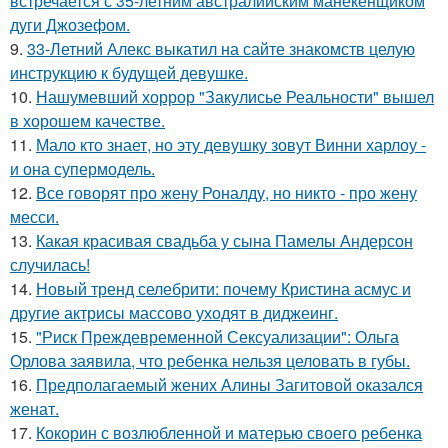
встречается с 35-летним австралийским манекенщиком
дуги Джозефом.
9.
33-Летний Алекс выкатил на сайте знакомств целую
инструкцию к будущей девушке.
10.
Нашумевший хоррор "Закулисье Реальности" вышел
в хорошем качестве.
11.
Мало кто знает, но эту девушку зовут Винни харлоу -
и она супермодель.
12.
Все говорят про жену Роналду, но никто - про жену
месси.
13.
Какая красивая свадьба у сына Памелы Андерсон
случилась!
14.
Новый тренд селебрити: почему Кристина асмус и
другие актрисы массово уходят в диджеинг.
15.
"Риск Преждевременной Сексуализации": Ольга
Орлова заявила, что ребенка нельзя целовать в губы.
16.
Предполагаемый жених Алины Загитовой оказался
женат.
17.
Кокорин с возлюбленной и матерью своего ребенка