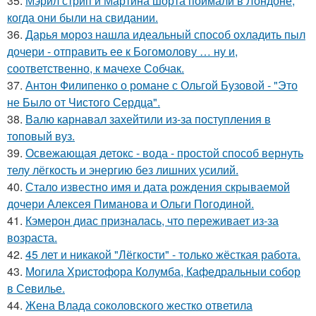
35.
Мэрил стрип и Мартина шорта поймали в Лондоне,
когда они были на свидании.
36.
Дарья мороз нашла идеальный способ охладить пыл
дочери - отправить ее к Богомолову … ну и,
соответственно, к мачехе Собчак.
37.
Антон Филипенко о романе с Ольгой Бузовой - "Это
не Было от Чистого Сердца".
38.
Валю карнавал захейтили из-за поступления в
топовый вуз.
39.
Освежающая детокс - вода - простой способ вернуть
телу лёгкость и энергию без лишних усилий.
40.
Стало известно имя и дата рождения скрываемой
дочери Алексея Пиманова и Ольги Погодиной.
41.
Кэмерон диас призналась, что переживает из-за
возраста.
42.
45 лет и никакой "Лёгкости" - только жёсткая работа.
43.
Могила Христофора Колумба, Кафедральныи собор
в Севилье.
44.
Жена Влада соколовского жестко ответила