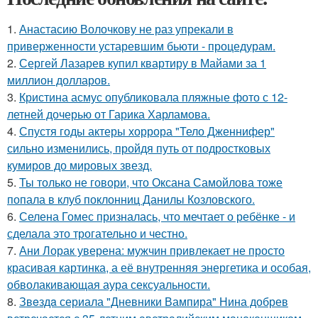
1.
Анастасию Волочкову не раз упрекали в
приверженности устаревшим бьюти - процедурам.
2.
Сергей Лазарев купил квартиру в Майами за 1
миллион долларов.
3.
Кристина асмус опубликовала пляжные фото с 12-
летней дочерью от Гарика Харламова.
4.
Спустя годы актеры хоррора "Тело Дженнифер"
сильно изменились, пройдя путь от подростковых
кумиров до мировых звезд.
5.
Ты только не говори, что Оксана Самойлова тоже
попала в клуб поклонниц Данилы Козловского.
6.
Селена Гомес призналась, что мечтает о ребёнке - и
сделала это трогательно и честно.
7.
Ани Лорак уверена: мужчин привлекает не просто
красивая картинка, а её внутренняя энергетика и особая,
обволакивающая аура сексуальности.
8.
Звeздa сериала "Дневники Вампира" Нина добрев