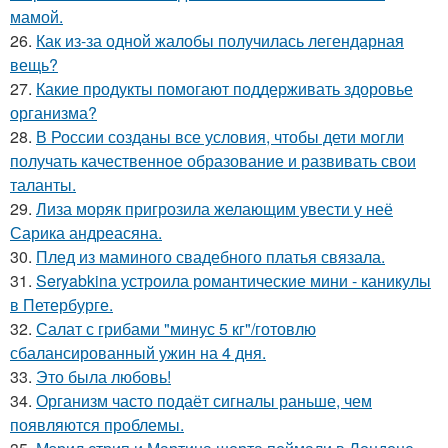
мамой.
26.
Как из-за одной жалобы получилась легендарная
вещь?
27.
Какие продукты помогают поддерживать здоровье
организма?
28.
В России созданы все условия, чтобы дети могли
получать качественное образование и развивать свои
таланты.
29.
Лиза моряк пригрозила желающим увести у неё
Сарика андреасяна.
30.
Плед из маминого свадебного платья связала.
31.
Seryabkina устроила романтические мини - каникулы
в Петербурге.
32.
Салат с грибами "минус 5 кг"/готовлю
сбалансированный ужин на 4 дня.
33.
Это была любовь!
34.
Организм часто подаёт сигналы раньше, чем
появляются проблемы.