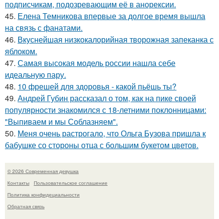
подписчикам, подозревающим её в анорексии.
45.
Елена Темникова впервые за долгое время вышла
на связь с фанатами.
46.
Вкуснейшая низкокалорийная творожная запеканка с
яблоком.
47.
Самая высокая модель россии нашла себе
идеальную пару.
48.
10 фрешей для здоровья - какой пьёшь ты?
49.
Андрей Губин рассказал о том, как на пике своей
популярности знакомился с 18-летними поклонницами:
"Выпиваем и мы Соблазняем".
50.
Меня очень растрогало, что Ольга Бузова пришла к
бабушке со стороны отца с большим букетом цветов.
© 2026 Современная девушка
Контакты
Пользовательское соглашение
Политика конфидециальности
Обратная связь