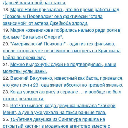
Дарьей валитовой расстался.
18.
Марго Робби призналась, что во время работы над
"Грозовым Перевалом" она фактически "стала
зависимой" от актера Джейкоба элорди.
19.
Мария кожевникова побрилась налысо ради роли в
фильме "Батальон Смерти".
20.
"Американский Психопат" - один из тех фильмов,
после которых уже невозможно смотреть на Кристиана
бэйла по-прежнему.
21.
Можно выдохнуть: слухи не подтвердились, наши
молитвы услышаны.
22.
Василий Вакуленко, известный как баста, признался,
что уже почти 23 года живет абсолютно трезвой жизнью.
23.
Когда увидел актрису в сериале … и вообще не был
готов к реальности.
24.
Вот что бывает, когда девушка написала "Забери
Меня", а душа уже уехала на такси раньше тела.
25.
15-Летняя девушка из Сингапура пришла на
открытый кастинг в модельное агентство вместе с