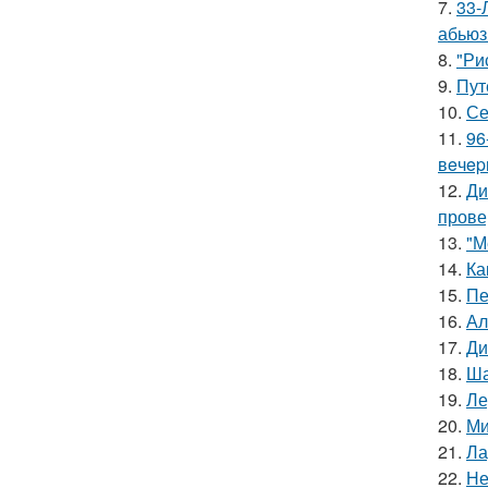
7.
33-
абьюз
8.
"Ри
9.
Пут
10.
Се
11.
96
вeчep
12.
Ди
прове
13.
"М
14.
Ка
15.
Пе
16.
Ал
17.
Ди
18.
Ша
19.
Ле
20.
Ми
21.
Ла
22.
Не