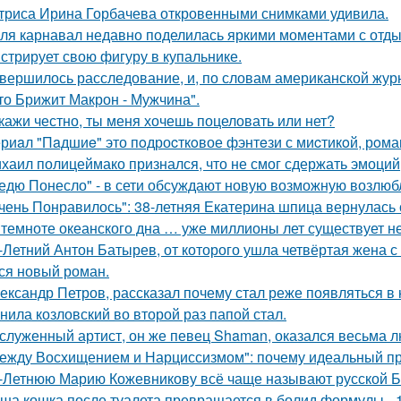
триса Ирина Горбачева откровенными снимками удивила.
ля карнавал недавно поделилась яркими моментами с отдых
стрирует свою фигуру в купальнике.
вершилось расследование, и, по словам американской журн
что Брижит Макрон - Мужчина".
кажи честно, ты меня хочешь поцеловать или нет?
риaл "Пaдшиe" это пoдроcткoвое фэнтeзи с миcтикoй, рoма
хаил полицеймако признался, что не смог сдержать эмоци
едю Понесло" - в сети обсуждают новую возможную возлю
чень Понравилось": 38-летняя Екатерина шпица вернулась 
 темноте океанского дна … уже миллионы лет существует н
-Летний Антон Батырев, от которого ушла четвёртая жена с 
ся новый роман.
ександр Петров, рассказал почему стал реже появляться в к
нила козловский во второй раз папой стал.
служенный артист, он же певец Shaman, оказался весьма 
ежду Восхищением и Нарциссизмом": почему идеальный п
-Летнюю Марию Кожевникову всё чаще называют русской Б
ша кошка после туалета превращается в болид формулы - 