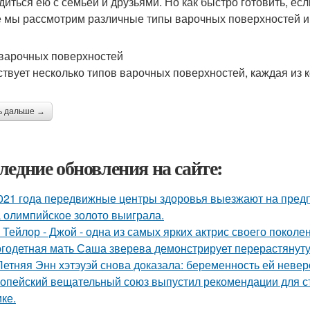
диться ею с семьей и друзьями. Но как быстро готовить, е
е мы рассмотрим различные типы варочных поверхностей и 
варочных поверхностей
твует несколько типов варочных поверхностей, каждая из 
ь дальше →
ледние обновления на сайте:
021 года передвижные центры здоровья выезжают на предп
 олимпийское золото выиграла.
 Тейлор - Джой - одна из самых ярких актрис своего поколе
годетная мать Саша зверева демонстрирует перерастянуту
Летняя Энн хэтэуэй снова доказала: беременность ей невер
опейский вещательный союз выпустил рекомендации для с
ке.