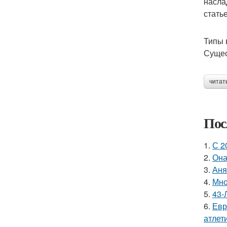
насла
стать
Типы 
Сущес
читат
Пос
1.
С 2
2.
Она
3.
Аня
4.
Мно
5.
43-
6.
Евр
атлети