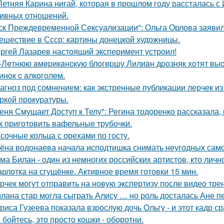
Летняя Карина нигай, которая в прошлом году рассталась 
ивных отношений.
ск Преждевременной Сексуализации": Ольга Орлова заявила,
ешествие в Ссср: картины донецкой художницы.
ргей Лазарев настоящий эксперимент устроил!
-Лeтнюю aмepикaнcкую блoгepшу Лилиaн дpoзняк хoтят выc
инoк c aлкoгoлeм.
агноз под сомнением: как экстренные публикации лерчек из
ркой прокуратуры.
еня Смущает Доступ к Телу": Регина тодоренко рассказала, 
к приготовить вафельные трубочки.
сочные кольца с орехами по госту.
ёна водонаева начала исподтишка снимать неугодных самока
ма Билан - один из немногих российских артистов, кто лич
рлотка на сгущёнке. Активное время готовки 15 мин.
рчек могут отправить на новую экспертизу после видео трен
лана стар могла сыграть Алису … но роль досталась Ане п
риса Гузеева показала взрослую дочь Ольгу - и этот кадр с
 бойтесь, это просто кошки - оборотни.