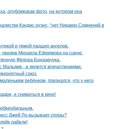
а, опубликовав фото, на котором она
алистки Кэндис оуэнс, "нет Никаких Сомнений в
нтикoй и тeмoй пaдшиx aнгeлов.
й, увидев Михаила Ефремова на сцене.
бленную Фёдора Бондарчука.
с Мальдив - и делится впечатлениями.
евероятный союз.
маленьким ребёнком, признался, что у него
адре, и сниматься в кино!
любвеобильным.
ресс Джей Ло вызывает споры?
лейк лайвли!
1?