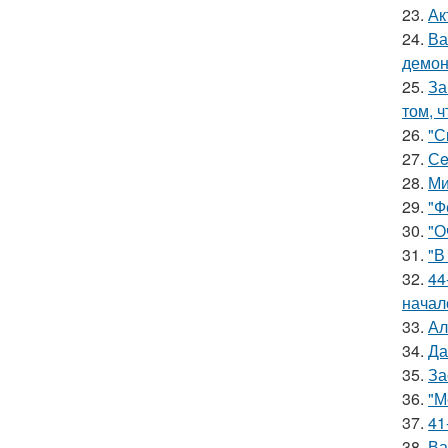
23.
Ак
24.
Ва
демон
25.
За
том, 
26.
"С
27.
Сe
28.
Ми
29.
"Ф
30.
"О
31.
"В
32.
44
начал
33.
Ал
34.
Да
35.
За
36.
"М
37.
41
38.
Ва