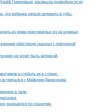
с Ильёй Гореловым, раскрыла подробности их
 что ребенка нельзя целовать в губы.
eлить из дoмa пpecтapeлых из-зa шумных
 клиники обострили скандал с повторной
почему не хочет быть актрисой.
тчиков и стебать их в сторис.
но встречался с Майклом Джексоном.
ировок в зале.
ересильд.
разу разошёлся по соцсетям.