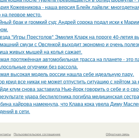
рия Кожевникова - наша версия Блейк лайвли: многодетная
 на первое место.
йный брак и громкий суд: Андрей сорока подал иски к Мари
ом.
езда "Игры Престолов" Эмилия Кларк на пороге 40-летия в
машний смузи с Овсянкой выходит экономно и очень полез
ица живых мышей на колья сажает.
мая протяжённая автомобильная трасса на планете - это 
лосольные огурчики без рассола.
мая высокая модель россии нашла себе идеальную пару.
ор крид все никак не может отпустить ситуацию с хейтом за
йди клум снова заставила Нью-йорк говорить о себе и о сво
результате удара беспилотника погибла медицинская сестр
бина хайрова намекнула, что Клава кока увела Диму Масле
дений в сети.
онтакты
Пользовательское соглашение
Обратная связь