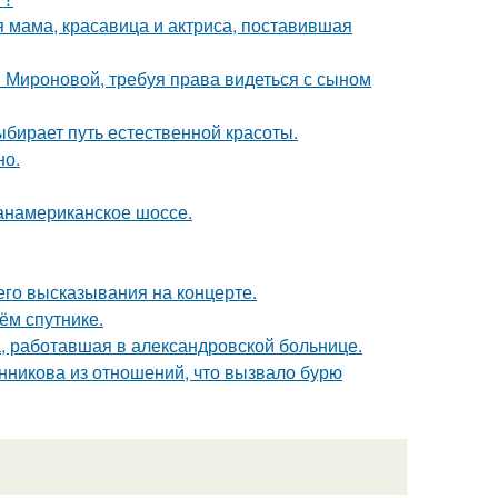
 мама, красавица и актриса, поставившая
и Мироновой, требуя права видеться с сыном
ыбирает путь естественной красоты.
но.
панамериканское шоссе.
 его высказывания на концерте.
ём спутнике.
а, работавшая в александровской больнице.
нникова из отношений, что вызвало бурю