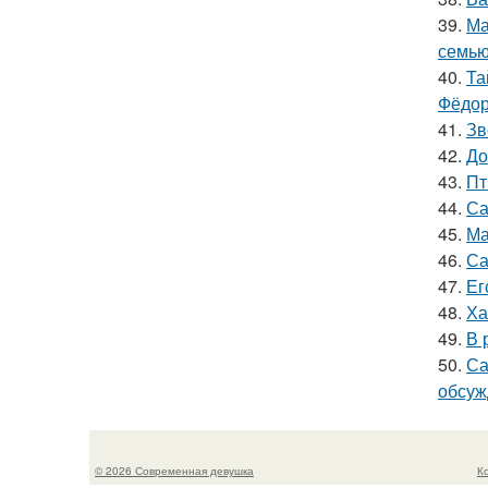
39.
Ма
семью
40.
Та
Фёдор
41.
Зв
42.
До
43.
Пт
44.
Са
45.
Ма
46.
Са
47.
Ег
48.
Ха
49.
В 
50.
Са
обсуж
© 2026 Современная девушка
К