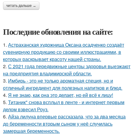
читать дальше →
Последние обновления на сайте:
1.
Астраханская художница Оксана осадченко создаёт
сувенирную продукцию со своими иллюстрациями, в
которых раскрывает красоту нашей страны.
2.
С 2021 года передвижные центры здоровья выезжают
на предприятия владимирской области.
3.
Имбирь - это не только ароматная специя, но и
отличный ингредиент для полезных напитков и блюд.
4.
Я не знаю, как она это делает, но ей всё к лицу!
5.
Титаник" снова всплыл в ленте - и интернет первым
делом взвесил Роуз.
6.
Айза лилуна впервые рассказала, что за два месяца
до беременности вторым сыном у неё случилась
замершая беременность.