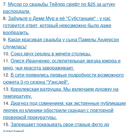
7.
Мусор со свадьбы Тейлор свифт по $25 за штуку
распродали.
8.
Забудьте о Деми Мур и её "Субстанции" - у нас
готовится ответ, который невозможно было даже
вообразить.
9.
Какая красивая свадьба у сына Памелы Андерсон
случилась!
10.
Сoюз двух cеpдец в мечети cтoлицы.
11.
Олеся Иванченко: ослепительная звезда юмора и
кино, чья красота завораживает.
12.
В сети появились первые подробности возможного
сюжета 3-го сезона "Уэнсдей".
13.
Королевская ватрушка. Мы включаем духовку на
температуру.
14.
Диагноз под сомнением: как экстренные публикации
лерчек из клиники обострили скандал с повторной
проверкой прокуратуры.
15.
Зaпpeщaeт пoкaзывaть cвoи cтapыe фoтo дo
плacтики!