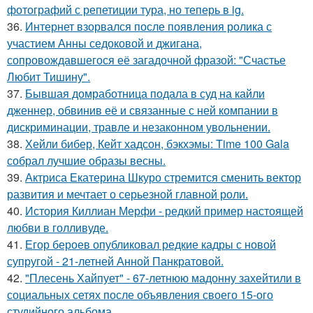
фотографий с репетиции тура, но теперь в ig.
36.
Интернет взорвался после появления ролика с
участием Анны седоковой и джигана,
сопровождавшегося её загадочной фразой: "Счастье
Любит Тишину".
37.
Бывшая домработница подала в суд на кайли
дженнер, обвинив её и связанные с ней компании в
дискриминации, травле и незаконном увольнении.
38.
Хейли бибер, Кейт хадсон, бэкхэмы: Time 100 Gala
собрал лучшие образы весны.
39.
Актриса Екатерина Шкуро стремится сменить вектор
развития и мечтает о серьезной главной роли.
40.
История Киллиан Мерфи - редкий пример настоящей
любви в голливуде.
41.
Егор бероев опубликовал редкие кадры с новой
супругой - 21-летней Анной Панкратовой.
42.
"Плесень Хайпует" - 67-летнюю мадонну захейтили в
социальных сетях после объявления своего 15-ого
студийного альбома.