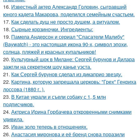
16.
Известный актер Александр Головин, сыгравший
юного кадета Макарова, поделился семейным счастьем.
17.
Как сделать душ не просто душем, а ритуалом.
18.
Сырные корзиночки. Ингредиенты:
19.
Памела Андерсон и сериал "Спасатели Малибу"
(Baywatch) - это настоящая икона 90-х, символ эпохи,
солнца, пляжей и красных купальников!
20.
Культурный шок в Милане: Сергей бурунов и Дилара
зажгли на секретном шоу канье уэста.
21.
Как Сергей бурунов сделал из дикаприо звезду.
22.
Картина, которую запрещала церковь: "Грех" Генриха
лоссова (1880 г. ).
23.
В Китае украли и съели собаку с 1, 5 млн
подписчиков.
24.
Актриса Ирина Горбачева откровенными снимками
удивила.
25.
Иван золо теперь в отношениях.
26.
Анастасия миронова и её бренд снова поразили