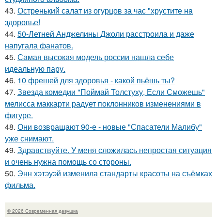
43.
Остренький салат из огурцов за час "хрустите нa
здоровье!
44.
50-Летней Анджелины Джоли расстроила и даже
напугала фанатов.
45.
Самая высокая модель россии нашла себе
идеальную пару.
46.
10 фрешей для здоровья - какой пьёшь ты?
47.
Звезда комедии "Поймай Толстуху, Если Сможешь"
мелисса маккарти радует поклонников изменениями в
фигуре.
48.
Они возвращают 90-е - новые "Спасатели Малибу"
уже снимают.
49.
Здравствуйте. У меня сложилась непростая ситуация
и очень нужна помощь со стороны.
50.
Энн хэтэуэй изменила стандарты красоты на съёмках
фильма.
© 2026 Современная девушка