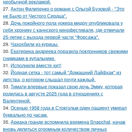
необычной рекламой.
27.
Антон Филипенко о романе с Ольгой Бузовой - "Это
не Было от Чистого Сердца".
28.
Дочь покойного пола уокера мидоу опубликовала у
себя хронику с каннского кинофестиваля, где отмечали
25-летие с выхода первой части "Форсажа".
29.
Чахохбили из курицы.
30.
Екатерина андреева поразила поклонников свежими
снимками в купальнике.
31.
Исполнили вместе хит!
32.
Йодная сетка - тот самый "Домашний Лайфхак" из
детства, о котором слышал почти каждый.
33.
Тимати впервые показал свою дочь Эмму, которая
родилась в августе 2025 года в отношениях с
Валентиной.
34.
Осенью 1958 года в Стокгольм один пациент умирал
буквально по часам.
35.
Ариана гранде вспомнила времена Snapchat, начав
вновь делиться огромным количеством личных