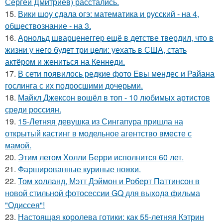
Сергей Дмитриев) расстались.
15.
Вики шоу сдала огэ: математика и русский - на 4,
обществознание - на 3.
16.
Арнольд шварценеггер ещё в детстве твердил, что в
жизни у него будет три цели: уехать в США, стать
актёром и жениться на Кеннеди.
17.
В сети появилось редкие фото Евы мендес и Райана
гослинга с их подросшими дочерьми.
18.
Майкл Джексон вошёл в топ - 10 любимых артистов
среди россиян.
19.
15-Летняя девушка из Сингапура пришла на
открытый кастинг в модельное агентство вместе с
мамой.
20.
Этим летом Холли Берри исполнится 60 лет.
21.
Фаршированные куриные ножки.
22.
Том холланд, Мэтт Дэймон и Роберт Паттинсон в
новой стильной фотосессии GQ для выхода фильма
"Одиссея"!
23.
Настоящая королева готики: как 55-летняя Кэтрин