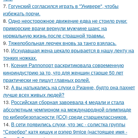
7.
Гогунский согласился играть в "Универе", чтобы
избежать порчи.
8.
Одно неосторожное движение едва не стоило руки:
приморские врачи вернули мужчине шанс на
нормальную жизнь после страшной травмы.
9.
Тяжелобольная лерчек вновь за танго взялась.
10.
Исхудавшая жена цекало врывается в нашу ленту на
тонких ножках.
11.
Ксения Раппопорт раскритиковала современную
киноиндустрию за то, что для женщин старше 50 лет
практически не пишут главных ролей.
12.
А вы натыкались на слухи о Рианне, будто она пахнет
лучше всех живых людей?
13.
Российская сборная завоевала 4 медали и стала
абсолютным чемпионом на международной олимпиаде
по кибербезопасности (ICO) среди старшеклассников.
14.
В сети появились слухи, что экс - солистка группы
"Серебро" катя кищук и рэпер 9mice (настоящее имя -