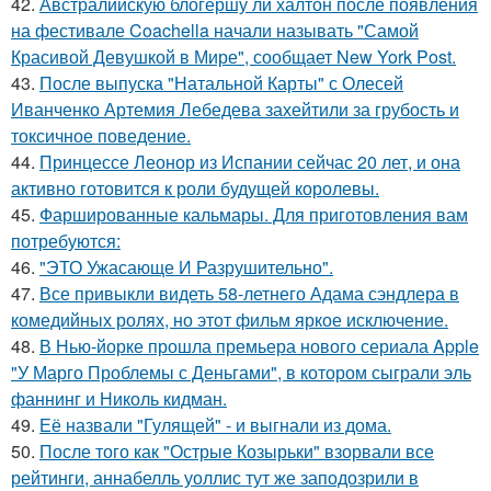
42.
Австралийскую блогершу ли халтон после появления
на фестивале Coachella начали называть "Самой
Красивой Девушкой в Мире", сообщает New York Post.
43.
После выпуска "Натальной Карты" с Олесей
Иванченко Артемия Лебедева захейтили за грубость и
токсичное поведение.
44.
Принцессе Леонор из Испании сейчас 20 лет, и она
активно готовится к роли будущей королевы.
45.
Фаршированные кальмары. Для приготовления вам
потребуются:
46.
"ЭТО Ужасающе И Разрушительно".
47.
Все привыкли видеть 58-летнего Адама сэндлера в
комедийных ролях, но этот фильм яркое исключение.
48.
В Нью-йорке прошла премьера нового сериала Apple
"У Марго Проблемы с Деньгами", в котором сыграли эль
фаннинг и Николь кидман.
49.
Её назвали "Гулящей" - и выгнали из дома.
50.
После того как "Острые Козырьки" взорвали все
рейтинги, аннабелль уоллис тут же заподозрили в