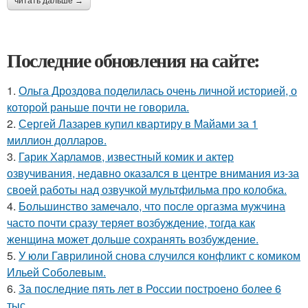
читать дальше →
Последние обновления на сайте:
1.
Ольга Дроздова поделилась очень личной историей, о
которой раньше почти не говорила.
2.
Сергей Лазарев купил квартиру в Майами за 1
миллион долларов.
3.
Гарик Харламов, известный комик и актер
озвучивания, недавно оказался в центре внимания из-за
своей работы над озвучкой мультфильма про колобка.
4.
Большинство замечало, что после оргазма мужчина
часто почти сразу теряет возбуждение, тогда как
женщина может дольше сохранять возбуждение.
5.
У юли Гаврилиной снова случился конфликт с комиком
Ильей Соболевым.
6.
За последние пять лет в России построено более 6
тыс.