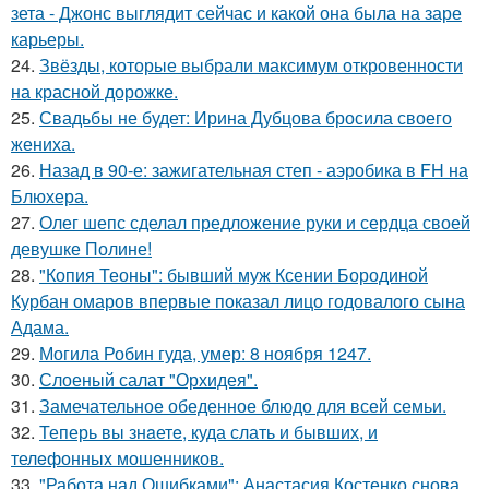
зета - Джонс выглядит сейчас и какой она была на заре
карьеры.
24.
Звёзды, которые выбрали максимум откровенности
на красной дорожке.
25.
Свадьбы не будет: Ирина Дубцова бросила своего
жениха.
26.
Назад в 90-е: зажигательная степ - аэробика в FH на
Блюхера.
27.
Олег шепс сделал предложение руки и сердца своей
девушке Полине!
28.
"Копия Теоны": бывший муж Ксении Бородиной
Курбан омаров впервые показал лицо годовалого сына
Адама.
29.
Могила Робин гуда, умер: 8 ноября 1247.
30.
Слоеный салат "Орхидея".
31.
Замечательное обеденное блюдо для всей семьи.
32.
Теперь вы знaетe, куда слать и бывших, и
телeфонныx мошенников.
33.
"Работа над Ошибками": Анастасия Костенко снова