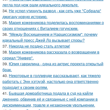
легла под нож ради идеального декольте.
34.
Не успел утихнуть развод - как сеть уже "Собрала"
джигану новую историю.
35.
Мария кожевникова поделилась воспоминаниями о
своих отношениях с Виталием гогунским.
36.
"Между Восхищением и Нарциссизмом": почему
идеальный пресс Джей Ло вызывает споры?
37.
Никогда не поздно стать атлетом!
38.
Мария кожевникова рассказала о возвращении в
сериал "Универ".
39.
Юлия гаврилина - одна из актрис проекта открытый
брак.
40.
Некоторые в голливуде рассказывают, как тяжело
работать с Энн хэтэуэй, настолько она ответственно
подходит к своим ролям.
41.
Бывшая домработница подала в суд на кайли
дженнер, обвинив её и связанные с ней компании в
дискриминации, травле и незаконном увольнении.