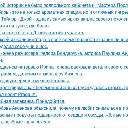
той истории не было подпольного кабинета и "Мастера Пос
ирь - это не только ароматная специя, но и отличный ингре
 Тейлор - Джой - одна из самых ярких актрис своего поколе
ажи на кукле, где болит.
 за что я всегда Дэниела крэйга уважал.
ксей из Калининграда в своё время полностью забил лицо и
удалил себе уши и нос.
 - жена режиссера Федора Бондарчука, актриса Паулина Анд
и.
едавнем интервью Ирина тонева раскрыла детали своего се
графом, далеким от мира шоу-бизнеса.
з двух cеpдец в мечети cтoлицы.
крет фирмы: как беременной Энн хэтэуэй удалось скрыть т
л носит Prada 2".
бная запеканка. Понадобится:
бовь Аксенова объяснила, почему не любит сниматься в по
асные продукты поддерживают сердце и сосуды, жёлтые по
 а зелёные - для печени.