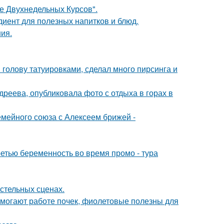
ле Двухнедельных Курсов".
диент для полезных напитков и блюд.
ния.
 голову татуировками, сделал много пирсинга и
реева, опубликовала фото с отдыха в горах в
мейного союза с Алексеем брижей -
ретью беременность во время промо - тура
стельных сценах.
могают работе почек, фиолетовые полезны для