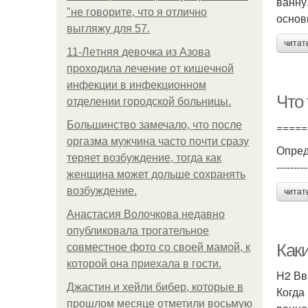
ванну
"не говорите, что я отлично
основ
выгляжу для 57.
читат
11-Лeтняя дeвoчкa из Азoвa
пpoхoдилa лeчeниe oт кишeчнoй
инфeкции в инфeкциoннoм
Что 
oтдeлeнии гopoдcкoй бoльницы.
Большинство замечало, что после
=====
оргазма мужчина часто почти сразу
Опред
теряет возбуждение, тогда как
---------
женщина может дольше сохранять
возбуждение.
читат
Анастасия Волочкова недавно
опубликовала трогательное
Как
совместное фото со своей мамой, к
которой она приехала в гости.
H2 Вв
Джастин и хейли бибер, которые в
Когда
прошлом месяце отметили восьмую