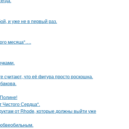
егда.
й, и уже не в первый раз.
вого месяца"….
чками.
е считают, что её фигура просто роскошна.
бaкoвa.
 Полине!
т Чистого Сердца".
дуктам от Rhode, которые должны выйти уже
любвеобильным.