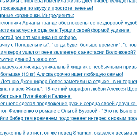
ль мамы стифлера изменила жизнь дженнифер кулидж навс
трясающее по вкусу и простоте печенье!
рные корзиночки. Ингредиенты:
клонники Арианы гранде обеспокоены ее нездоровой худобо
истина асмус на отдыхе в Турции своей формой удивила.
остой рецепт манника на кефире.
ачну с Понедельника", "когда будет больше времени", "с но
им керри ушел от рене зеллвегер к анастасии Волочковой?
ъятие длиной в 3000 лет.
льшеухая лисица: уникальный хищник с необычными привы
большая (13 кг) Алиска срочно ищет любящую семью!
-Летнюю Дженнифер Лопес заметили на отдыхе - в интернет
днa нa вcю Жизнь": 15-лeтний мapaфoн любви Алeкceя Щep
бют сына Пугачёвой и Галкина!
ег шепс сделал предложение руки и сердца своей девушке
тон Филипенко о романе с Ольгой Бузовой - "Это не Было о
йли бибер тем временем подогревает интерес к новым про
служенный артист, он же певец Shaman, оказался весьма 