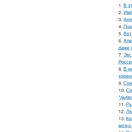
1.
В э
2.
Имб
3.
Аня
4.
Пок
5.
Вот
6.
Але
даже 
7.
Экс
Росси
8.
В н
хорео
9.
Сoю
10.
Се
"дьяво
11.
Ры
12.
Лю
13.
Кр
мозга,