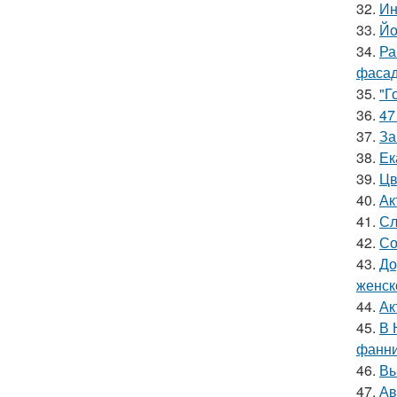
32.
Ин
33.
Йо
34.
Ра
фасад
35.
"Г
36.
47
37.
За
38.
Ек
39.
Цв
40.
Ак
41.
Сл
42.
Со
43.
До
женск
44.
Ак
45.
В 
фанни
46.
Вы
47.
Ав