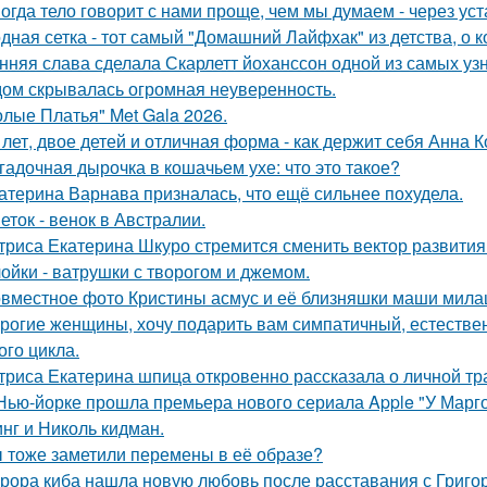
огда тело говорит с нами проще, чем мы думаем - через уст
дная сетка - тот самый "Домашний Лайфхак" из детства, о 
нняя слава сделала Скарлетт йоханссон одной из самых уз
ом скрывалась огромная неуверенность.
олые Платья" Met Gala 2026.
 лет, двое детей и отличная форма - как держит себя Анна К
гадочная дырочка в кошачьем ухе: что это такое?
атерина Варнава призналась, что ещё сильнее похудела.
еток - венок в Австралии.
триса Екатерина Шкуро стремится сменить вектор развития 
ойки - ватрушки с творогом и джемом.
вместное фото Кристины асмус и её близняшки маши мила
рогие женщины, хочу подарить вам симпатичный, естестве
ого цикла.
триса Екатерина шпица откровенно рассказала о личной тра
Нью-йорке прошла премьера нового сериала Apple "У Марго
нг и Николь кидман.
 тоже заметили перемены в её образе?
рора киба нашла новую любовь после расставания с Григо