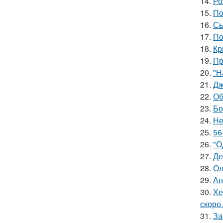
14.
Ро
15.
По
16.
Сы
17.
По
18.
Кр
19.
Пр
20.
"Н
21.
Дж
22.
Об
23.
Бо
24.
Не
25.
56
26.
"О
27.
Де
28.
Ол
29.
Ан
30.
Хе
скоро.
31.
За