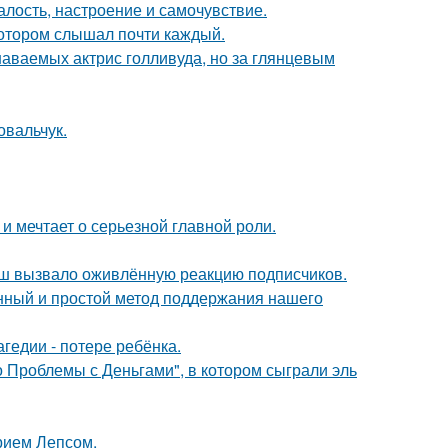
алость, настроение и самочувствие.
котором слышал почти каждый.
наваемых актрис голливуда, но за глянцевым
овальчук.
и мечтает о серьезной главной роли.
ш вызвало оживлённую реакцию подписчиков.
нный и простой метод поддержания нашего
гедии - потере ребёнка.
 Проблемы с Деньгами", в котором сыграли эль
рием Лепсом.