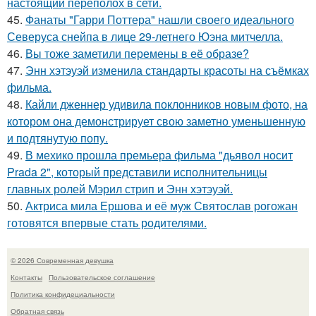
настоящий переполох в сети.
45.
Фанаты "Гарри Поттера" нашли своего идеального
Северуса снейпа в лице 29-летнего Юэна митчелла.
46.
Вы тоже заметили перемены в её образе?
47.
Энн хэтэуэй изменила стандарты красоты на съёмках
фильма.
48.
Кайли дженнер удивила поклонников новым фото, на
котором она демонстрирует свою заметно уменьшенную
и подтянутую попу.
49.
В мехико прошла премьера фильма "дьявол носит
Prada 2", который представили исполнительницы
главных ролей Мэрил стрип и Энн хэтэуэй.
50.
Актриса мила Ершова и её муж Святослав рогожан
готовятся впервые стать родителями.
© 2026 Современная девушка
Контакты
Пользовательское соглашение
Политика конфидециальности
Обратная связь