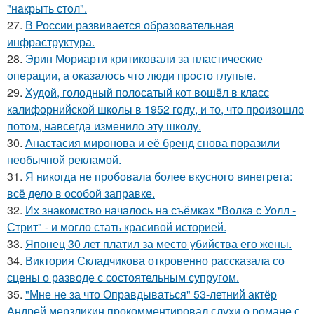
"нaкрыть стoл".
27.
В России развивается образовательная
инфраструктура.
28.
Эрин Мориарти критиковали за пластические
операции, а оказалось что люди просто глупые.
29.
Худой, голодный полосатый кот вошёл в класс
калифорнийской школы в 1952 году, и то, что произошло
потом, навсегда изменило эту школу.
30.
Анастасия миронова и её бренд снова поразили
необычной рекламой.
31.
Я никогда не пробовала более вкусного винегрета:
всё дело в особой заправке.
32.
Их знакомство началось на съёмках "Волка с Уолл -
Стрит" - и могло стать красивой историей.
33.
Японец 30 лет платил за место убийства его жены.
34.
Виктория Складчикова откровенно рассказала со
сцены о разводе с состоятельным супругом.
35.
"Мне не за что Оправдываться" 53-летний актёр
Андрей мерзликин прокомментировал слухи о романе с