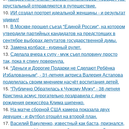
хрустальный отправляются в путешествие.
10.
ИИ создал портрет идеальной женщины - и результат
удивил!
11.
В Москве прошел съезд "Единой России", на котором
утвердили партийных кандидатов на предстоящих в
сентябре выборах депутатов государственной думы.
12.
Замена колбасе - куриный рулет.
13.
Сделала вчера к супу - муж съел половину просто
так, пока я спину повернула.
14.
"Деньги и Дорогие Подарки не Сделают Ребёнка
Избалованным", - 31-летняя актриса Валерия Астапова
поделилась своим мнением насчёт воспитания детей.
15.
"Публично Обратилась к Чужому Мужу" - 38-летняя
Кристина асмус трогательно поздравила с днём
рождения режиссёра Клима шипенко.
16.
На матче сборной США камера показала двух
девушек - и футбол отошёл на второй план.
17.
Василий Вакуленко, известный как баста, признался,