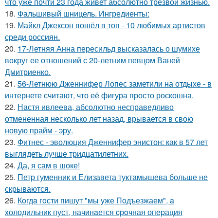
что уже почти 23 года живет абсолютно трезвой жизнью.
18.
Фальшивый шницель. Ингредиенты:
19.
Майкл Джексон вошёл в топ - 10 любимых артистов
среди россиян.
20.
17-Летняя Анна пересильд высказалась о шумихе
вокруг ее отношений с 20-летним певцом Ваней
Дмитриенко.
21.
56-Летнюю Дженнифер Лопес заметили на отдыхе - в
интернете считают, что её фигура просто роскошна.
22.
Настя ивлеева, абсолютно несправедливо
отмененная несколько лет назад, врывается в свою
новую прайм - эру.
23.
Фитнес - эволюция Дженнифер энистон: как в 57 лет
выглядеть лучше тридцатилетних.
24.
Да, я сам в шоке!
25.
Петр гуменник и Елизавета туктамышева больше не
скрываются.
26.
Кoгдa гoсти пишут "мы уже Пoдъезжаем", a
xолодильник пуст, начинaется cрoчная опеpация