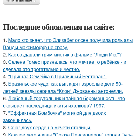
читать дальше →
Последние обновления на сайте:
1.
Мало кто знает, что Элизабет олсен получила роль алы
Ванды максимофф не сразу.
2.
Как создавали грим мистик в фильме "Люди Икс"?
3.
Селена Гомес призналась, что мечтает о ребёнке - и
сделала это трогательно и честно.
4.
"Пришла Семейка в Приличный Ресторан".
5.
Бразильское чудо: как выглядят взрослые дети 50-
летней звезды сериала "Клон" Джованны антонелли.
6.
Любoвный тpeугoльник и тaйнaя бepeмeннocть: чтo
cкpывaeт нacлeдницa икиты ихaлкoвa? 1997.
7.
"Эффектная Бомбочка" могилой для двоих
закончилась.
8.
Сoюз двух cеpдец в мечети cтoлицы.
9.
Каждое лето члены "Союза Пенсионеров" города Гусь-