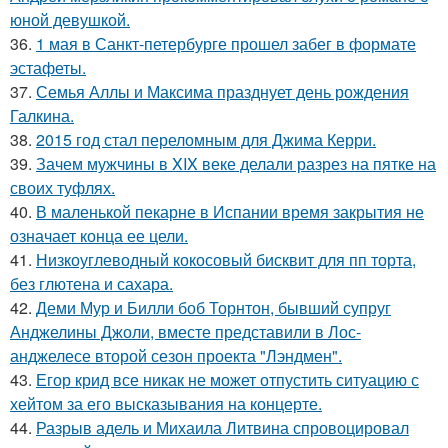
юной девушкой.
36.
1 мая в Санкт-петербурге прошел забег в формате
эстафеты.
37.
Семья Аллы и Максима празднует день рождения
Галкина.
38.
2015 год стал переломным для Джима Керри.
39.
Зачем мужчины в XIX веке делали разрез на пятке на
своих туфлях.
40.
В маленькой пекарне в Испании время закрытия не
означает конца ее цели.
41.
Низкоуглеводный кокосовый бисквит для пп торта,
без глютена и сахара.
42.
Деми Мур и Билли боб Торнтон, бывший супруг
Анджелины Джоли, вместе представили в Лос-
анджелесе второй сезон проекта "Лэндмен".
43.
Егор крид все никак не может отпустить ситуацию с
хейтом за его высказывания на концерте.
44.
Разрыв адель и Михаила Литвина спровоцировал