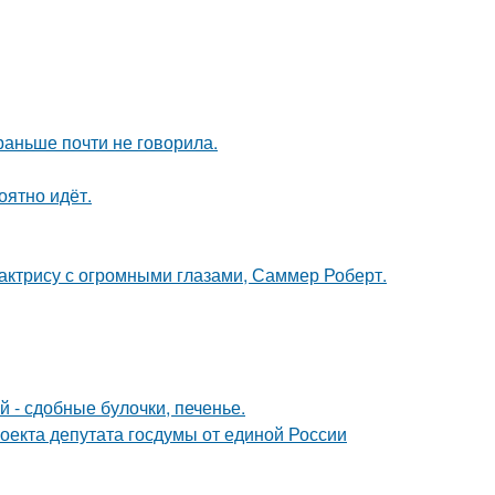
раньше почти не говорила.
оятно идёт.
 актрису с огромными глазами, Саммер Роберт.
 - сдобные булочки, печенье.
оекта депутата госдумы от единой России