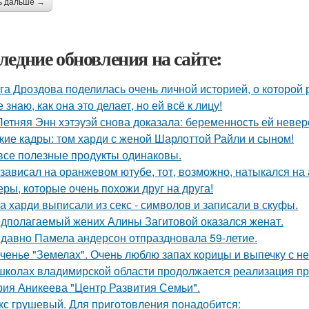
ь дальше →
ледние обновления на сайте:
га Дроздова поделилась очень личной историей, о которой 
е знаю, как она это делает, но ей всё к лицу!
Летняя Энн хэтэуэй снова доказала: беременность ей невер
кие кадры: том харди с женой Шарлоттой Райли и сыном!
все полезные продукты одинаковы.
 зависал на оранжевом ютубе, тот, возможно, натыкался на
еры, которые очень похожи друг на друга!
а харди выписали из секс - символов и записали в скуфы.
дполагаемый жених Алины Загитовой оказался женат.
давно Памела андерсон отпраздновала 59-летие.
ченье "Земелах". Очень люблю запах корицы и выпечку с ней
школах владимирской области продолжается реализация пр
рия Аникеева "Центр Развития Семьи".
кс грушевый. Для приготовления понадобится: