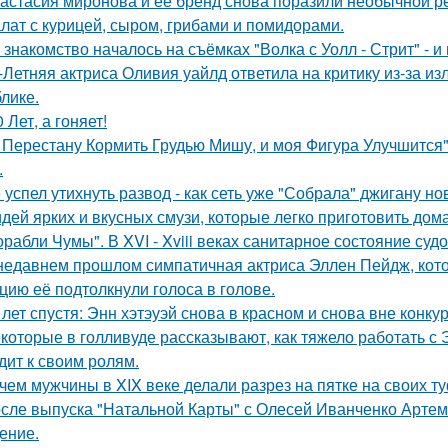
астасия миронова и её бренд снова поразили необычной р
лат с курицей, сыром, грибами и помидорами.
 знакомство началось на съёмках "Волка с Уолл - Стрит" - и
-Летняя актриса Оливия уайлд ответила на критику из-за и
блике.
0 Лет, а гоняет!
 Перестану Кормить Грудью Мишу, и моя Фигура Улучшится"
.
 успел утихнуть развод - как сеть уже "Собрала" джигану н
идей ярких и вкусных смузи, которые легко приготовить дома
орабли Чумы". В XVI - Xviii веках санитарное состояние суд
недавнем прошлом симпатичная актриса Эллен Пейдж, котор
цию её подтолкнули голоса в голове.
 лет спустя: Энн хэтэуэй снова в красном и снова вне конку
которые в голливуде рассказывают, как тяжело работать с Э
дит к своим ролям.
чем мужчины в XIX веке делали разрез на пятке на своих т
сле выпуска "Натальной Карты" с Олесей Иванченко Артеми
ение.