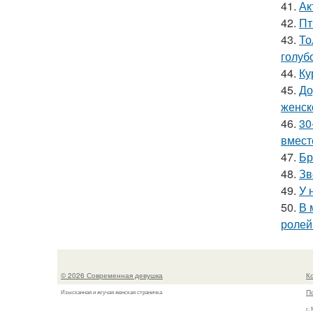
41.
Ак
42.
Пт
43.
То
голуб
44.
Ку
45.
До
женск
46.
30
вмест
47.
Бр
48.
Зв
49.
У 
50.
В 
ролей
© 2026 Современная девушка
К
П
Изысканная и жгучая женская страничка
г.