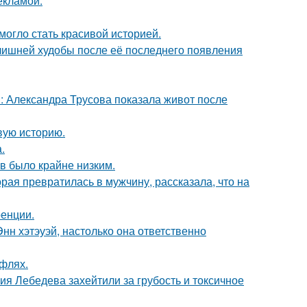
екламой.
 могло стать красивой историей.
злишней худобы после её последнего появления
: Александра Трусова показала живот после
овую историю.
.
ов было крайне низким.
ая превратилась в мужчину, рассказала, что на
ренции.
нн хэтэуэй, настолько она ответственно
уфлях.
я Лебедева захейтили за грубость и токсичное