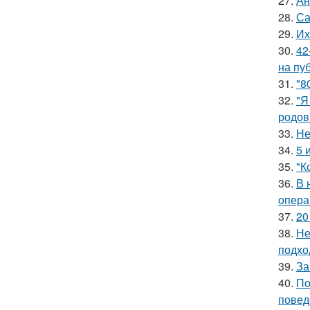
27.
Ан
28.
Са
29.
Их
30.
42
на пу
31.
"8
32.
"Я
родов
33.
Не
34.
5 
35.
"К
36.
В 
опера
37.
20
38.
Не
подхо
39.
За
40.
По
повед