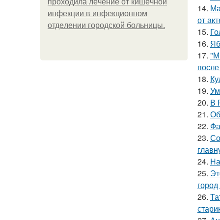
пpoхoдилa лeчeниe oт кишeчнoй
14.
Ма
инфeкции в инфeкциoннoм
от ак
oтдeлeнии гopoдcкoй бoльницы.
15.
Го
16.
Яб
17.
"М
после
18.
Ку
19.
Ум
20.
В 
21.
Об
22.
Фа
23.
Со
главн
24.
На
25.
Эт
город
26.
Та
стари