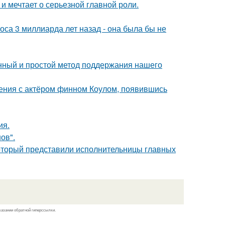
и мечтает о серьезной главной роли.
оса 3 миллиарда лет назад - она была бы не
нный и простой метод поддержания нашего
ения с актёром финном Коулом, появившись
ия.
ов".
который представили исполнительницы главных
казании обратной гиперссылки.