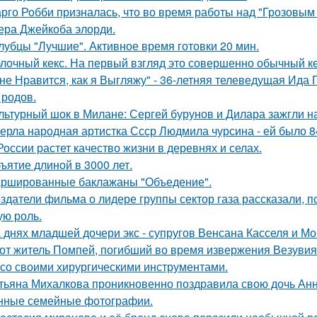
рго Робби призналась, что во время работы над "Грозовым
тера Джейкоба элорди.
лубцы "Лучшие". Активное время готовки 20 мин.
лочный кекс. На первый взгляд это совершенно обычный ке
не Нравится, как я Выгляжу" - 36-летняя телеведущая Ида 
 родов.
льтурный шок в Милане: Сергей бурунов и Дилара зажгли на
ерла народная артистка Ссср Людмила чурсина - ей было 84
России растет качество жизни в деревнях и селах.
ъятие длиной в 3000 лет.
ршированные баклажаны "Объедение".
здатели фильма о лидере группы сектор газа рассказали, 
ую роль.
 днях младшей дочери экс - супругов Венсана Касселя и Мо
от житель Помпей, погибший во время извержения Везувия
 со своими хирургическими инструментами.
тьяна Михалкова проникновенно поздравила свою дочь Анн
нные семейные фотографии.