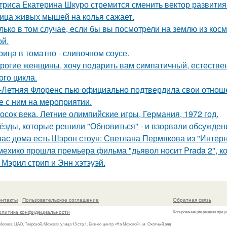
триса Екатерина Шкуро стремится сменить вектор развития 
ица живых мышей на колья сажает.
лько в том случае, если бы вы посмотрели на землю из косм
ой.
рица в томатно - сливочном соусе.
рогие женщины, хочу подарить вам симпатичный, естестве
ого цикла.
-Летняя Флоренс пью официально подтвердила свои отнош
е с ним на мероприятии.
осок века. Летние олимпийские игры, Германия, 1972 год.
ёзды, которые решили "Обновиться" - и взорвали обсужден
нас дома есть Шэрон стоун: Светлана Пермякова из "Интерн
мехико прошла премьера фильма "дьявол носит Prada 2", 
 Мэрил стрип и Энн хэтэуэй.
онтакты
Пользовательское соглашение
Обратная связь
олитика конфидециальности
Копирование разрешено при у
 Москва, ЦАО, Тверской, Моховая улица 13 стр.1, Бизнес-центр «На Моховой», м. Охотный ряд