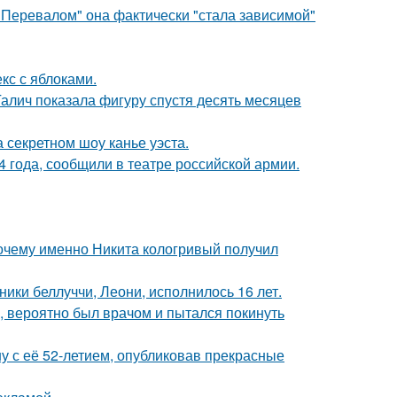
 Перевалом" она фактически "стала зависимой"
кс с яблоками.
Галич показала фигуру спустя десять месяцев
 секретном шоу канье уэста.
 года, сообщили в театре российской армии.
почему именно Никита кологривый получил
ники беллуччи, Леони, исполнилось 16 лет.
, вероятно был врачом и пытался покинуть
у с её 52-летием, опубликовав прекрасные