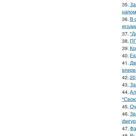
35.
За
напом
36.
В 
ягоди
37.
"Д
38.
ПП
39.
Ко
40.
Ек
41.
Дв
вперв
42.
20
43.
За
44.
Ал
"Свою
45.
Оч
46.
Зв
фигур
47.
Фа
48.
Вы