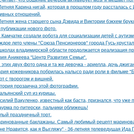
Летняя Карина нигай, которая в прошлом году рассталась 
ивных отношений.
Летняя жена старшего сына Дэвида и Виктории бэкхем брук
 публикации нового фото.
 Камчатке создали робота для социализации детей с аутизм
ждое лето члены "Союза Пенсионеров" города Гусь-хруста
школах владимирской области продолжается реализация пр
рия Аникеева "Центр Развития Семьи".
 этих двух фото одна и та же девочка - ариелла, дочь джига
рия кожевникова побрилась налысо ради роли в фильме "Б
рт с творогом и вишней.
тория прозаична этой фотографии.
альянский суп из курицы.
силий Вакуленко, известный как баста, признался, что уже 
урма по-питерски, пальчики оближешь!
лый праздничный торт.
ринованные баклажаны. Самый любимый рецепт маринова
не Нравится, как я Выгляжу" - 36-летняя телеведущая Ида 