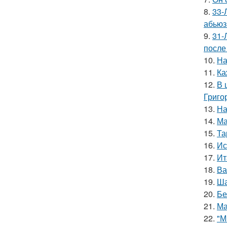
8.
33-
абьюз
9.
31-
после
10.
На
11.
Ка
12.
В 
Григо
13.
На
14.
Ма
15.
Та
16.
Ис
17.
Ит
18.
Ва
19.
Ша
20.
Бе
21.
Ма
22.
"М