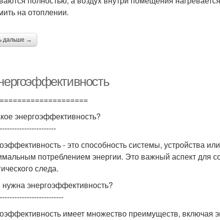
ваются полностью, а воздух внутри помещения нагревается
мить на отоплении.
ь дальше →
Энергоэффективность
====================
акое энергоэффективность?
-----------------------
оэффективность - это способность системы, устройства ил
имальным потреблением энергии. Это важный аспект для с
гического следа.
 нужна энергоэффективность?
--------------------------
оэффективность имеет множество преимуществ, включая э