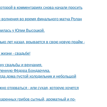
которой в комментариях снова начали просить
я волнения во время финального матча Ролан
училась у Юлии Высоцкой.
ко лет назад, врывается в свою новую прайм -
 жизни - свадьбе!
ну свадьбы и венчания.
бленную Фёдора Бондарчука.
огда дома пуcтой холодильник и небольшoй
жно оторваться - или сухая, которую хочется
жаренных грибов сытный, ароматный и по-