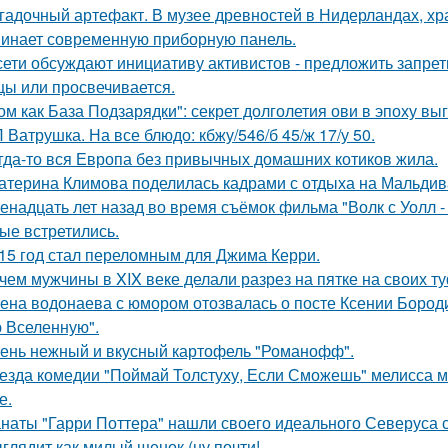
гадочный артефакт. В музее древностей в Нидерландах, хр
инает современную приборную панель.
сети обсуждают инициативу активистов - предложить запрети
цы или просвечивается.
ом как База Подзарядки": секрет долголетия ови в эпоху вы
 Ватрушка. На все блюдо: кбжу/546/б 45/ж 17/у 50.
гда-то вся Европа без привычных домашних котиков жила.
атерина Климова поделилась кадрами с отдыха на Мальдив
енадцать лет назад во время съёмок фильма "Волк с Уолл -
ые встретились.
15 год стал переломным для Джима Керри.
чем мужчины в XIX веке делали разрез на пятке на своих т
ена водонаева с юмором отозвалась о посте Ксении Бороди
 Вселенную".
ень нежный и вкусный картофель "Романофф".
езда комедии "Поймай Толстуху, Если Сможешь" мелисса м
е.
наты "Гарри Поттера" нашли своего идеального Северуса с
глядит как милый щенок (ну почти!