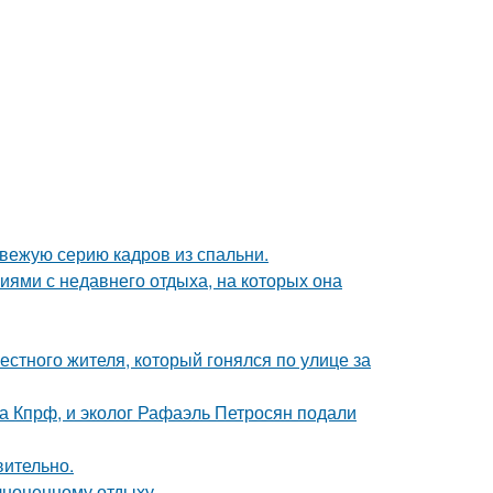
вежую серию кадров из спальни.
ями с недавнего отдыха, на которых она
естного жителя, который гонялся по улице за
ма Кпрф, и эколог Рафаэль Петросян подали
вительно.
лноценному отдыху.