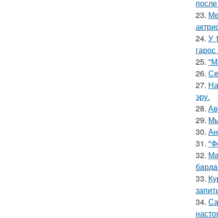
после
23.
Ме
актрис
24.
У 
гарос 
25.
"М
26.
Се
27.
На
эру.
28.
Ав
29.
Мы
30.
Ан
31.
"Ф
32.
Мa
бaрдa
33.
Ку
запит
34.
Са
насто