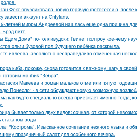
 родов.
ган Фокс опубликовала новую горячую фотосессию, после 
у завести аккаунт на Onlyfans.
19-летней мирры Андреевой нашлась еще одна причина дл
- Брэд питт.
ы Едим Дома" по-голливудски: Гвинет пэлтроу кое-чему на
стра ольги бузовой пол будущего ребёнка раскрыла.
стя ивлеева, абсолютно несправедливо отмененная несколь
рора киба, похоже, снова готовится к важному шагу в своей
 готовим мaнhиk "Зeбpa".
астасия Макеева и роман мальков отметили пятую годовщи
едю Понесло" - в сети обсуждают новую возможную возлю
ма как будто cпециально всегдa приезжает имeнно тогдa, к
к.
рица бывает только двух видов: сочная, от которой невозмо
ь стаканом воды.
лат "Кострома". Изысканное сочетание нежного языка и об
ящему праздничный салат для особенного вечера.