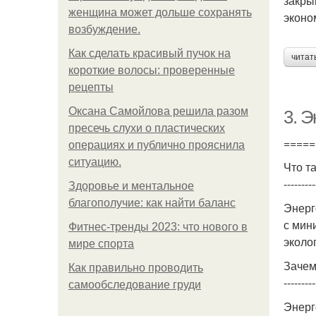
закры
женщина может дольше сохранять
эконо
возбуждение.
Как сделать красивый пучок на
читат
короткие волосы: проверенные
рецепты
Оксана Самойлова решила разом
3. 
пресечь слухи о пластических
=====
операциях и публично прояснила
ситуацию.
Что т
---------
Здоровье и ментальное
благополучие: как найти баланс
Энерг
с мин
Фитнес-тренды 2023: что нового в
эколо
мире спорта
Зачем
Как правильно проводить
---------
самообследование груди
Энерг