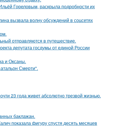
с Ильёй Гореловым, раскрыла подробности их
лина вызвала волну обсуждений в соцсетях
ом.
льный отправляются в путешествие.
оекта депутата госдумы от единой России
на и Оксаны.
атальон Смерти".
почти 23 года живет абсолютно трезвой жизнью.
нных баклажан.
Галич показала фигуру спустя десять месяцев