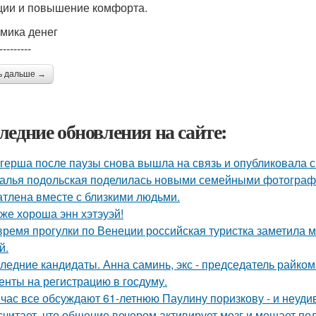
ции и повышение комфорта.
мика денег
---------
ь дальше →
ледние обновления на сайте:
герша после паузы снова вышла на связь и опубликовала с
алья подольская поделилась новыми семейными фотографи
атлена вместе с близкими людьми.
 же хороша энн хэтэуэй!
время прогулки по Венеции российская туристка заметила м
й.
ледние кандидаты. Анна саминь, экс - председатель райко
енты на регистрацию в госдуму.
час все обсуждают 61-летнюю Паулину поризкову - и неуди
считает, что общение вечером активирует мозг и мешает по