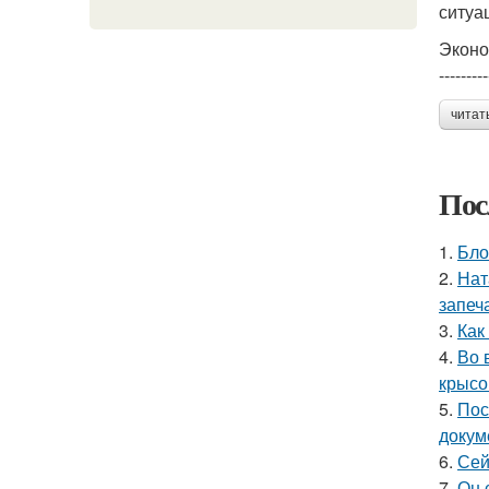
ситуа
Эконо
---------
читат
Пос
1.
Бло
2.
Нат
запеч
3.
Как
4.
Во 
крысо
5.
Пос
докум
6.
Сей
7.
Он 