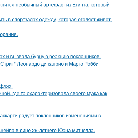
анится необычный артефакт из Египта, который
ть в спортзалах одежду, которая оголяет живот,
горания.
ах и вызвала бурную реакцию поклонников.
 Стрит" Леонардо ди каприо и Марго Робби
уфлях.
ной, где та охарактеризовала своего мужа как
аккарти радует поклонников изменениями в
нейпа в лице 29-летнего Юэна митчелла.