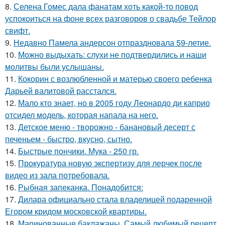
8.
Селена Гомес дала фанатам хоть какой-то повод
успокоиться на фоне всех разговоров о свадьбе Тейлор
свифт.
9.
Недавно Памела андерсон отпраздновала 59-летие.
10.
Можно выдыхать: слухи не подтвердились и наши
молитвы были услышаны.
11.
Кокорин с возлюбленной и матерью своего ребенка
Дарьей валитовой расстался.
12.
Мало кто знает, но в 2005 году Леонардо ди каприо
отсидел модель, которая напала на него.
13.
Детское меню - творожно - банановый десерт с
печеньем - быстро, вкусно, сытно.
14.
Быстрые пончики. Мука - 250 гр.
15.
Прокуратура новую экспертизу для лерчек после
видео из зала потребовала.
16.
Рыбная запеканка. Понадобится:
17.
Дилара официально стала владелицей подаренной
Егором кридом московской квартиры.
18.
Маринованные баклажаны. Самый любимый рецепт