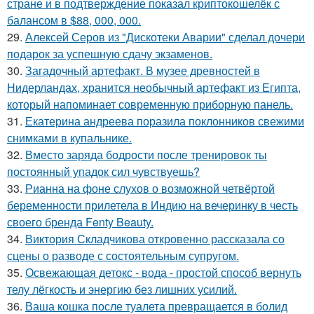
стране и в подтверждение показал криптокошелёк с
балансом в $88, 000, 000.
29.
Алексей Серов из "Дискотеки Аварии" сделал дочери
подарок за успешную сдачу экзаменов.
30.
Загадочный артефакт. В музее древностей в
Нидерландах, хранится необычный артефакт из Египта,
который напоминает современную приборную панель.
31.
Екатерина андреева поразила поклонников свежими
снимками в купальнике.
32.
Вместо заряда бодрости после тренировок ты
постоянный упадок сил чувствуешь?
33.
Рианна на фоне слухов о возможной четвёртой
беременности прилетела в Индию на вечеринку в честь
своего бренда Fenty Beauty.
34.
Виктория Складчикова откровенно рассказала со
сцены о разводе с состоятельным супругом.
35.
Освежающая детокс - вода - простой способ вернуть
телу лёгкость и энергию без лишних усилий.
36.
Ваша кошка после туалета превращается в болид