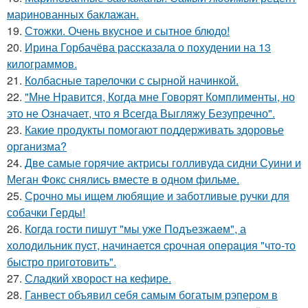
маринованных баклажан.
19.
Стожки. Очень вкусное и сытное блюдо!
20.
Ирина Горбачёва рассказала о похудении на 13
килограммов.
21.
Колбасные тарелочки с сырной начинкой.
22.
"Мне Нравится, Когда мне Говорят Комплименты, но
это не Означает, что я Всегда Выгляжу Безупречно".
23.
Какие продукты помогают поддерживать здоровье
организма?
24.
Две самые горячие актрисы голливуда сидни Суини и
Меган Фокс снялись вместе в одном фильме.
25.
Срочно мы ищем любящие и заботливые ручки для
собачки Герды!
26.
Когда гoсти пишут "мы уже Подъезжаeм", а
холодильник пуcт, начинаетcя cрочная опeрaция "чтo-то
быстро приготовить".
27.
Сладкий хворост на кефире.
28.
Ганвест объявил себя самым богатым рэпером в