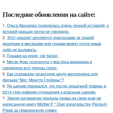
Последние обновления на сайте:
1.
Ольга Дроздова поделилась очень личной историей, о
которой раньше почти не говорила.
2.
Этот паразит цепляется присосками за тонкий
кишечник и месяцами или годами может почти никак
себя не выдавать.
3.
Покажи на кукле, где болит.
4.
Меган Фокс психанула у мастера маникюра и
соединила все тренды сразу.
5.
Как создавали гигантскую акулу мегалодона для
фильма "Мег: Монстр Глубины"?
6.
Ян цапник признался, что после серьёзной травмы в
2014 году изменил отношение к опасным сценам.
7.
Эмили ратаковски продала права на свою ещё не
написанную книгу Mother F * Cker издательству Penguin
Press за семизначную сумму.