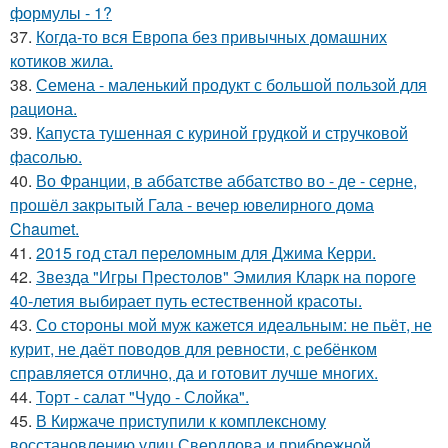
формулы - 1?
37.
Когда-то вся Европа без привычных домашних
котиков жила.
38.
Семена - маленький продукт с большой пользой для
рациона.
39.
Капуста тушенная с куриной грудкой и стручковой
фасолью.
40.
Во Франции, в аббатстве аббатство во - де - серне,
прошёл закрытый Гала - вечер ювелирного дома
Chaumet.
41.
2015 год стал переломным для Джима Керри.
42.
Звезда "Игры Престолов" Эмилия Кларк на пороге
40-летия выбирает путь естественной красоты.
43.
Со стороны мой муж кажется идеальным: не пьёт, не
курит, не даёт поводов для ревности, с ребёнком
справляется отлично, да и готовит лучше многих.
44.
Торт - салат "Чудо - Слойка".
45.
В Киржаче приступили к комплексному
восстановлению улиц Свердлова и прибрежной.