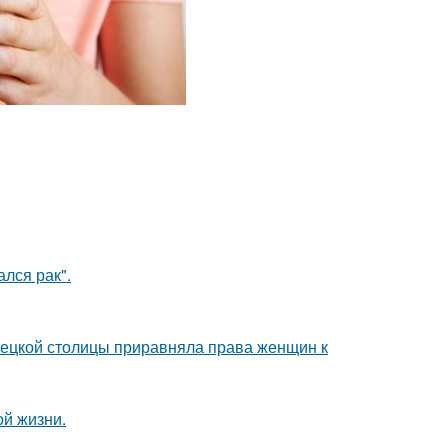
лся рак".
мецкой столицы приравняла права женщин к
ой жизни.