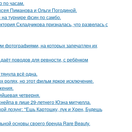
о по часам.
ксея Пиманова и Ольги Погодиной.
 на турнире фсин по самбо.
иктория Складчикова призналась, что развелась с
ми фотографиями, на которых запечатлен их
 даёт поводов для ревности, с ребёнком
 тянула всё одна.
х ролях, но этот фильм яркое исключение.
жения.
яйцевая четверня.
нейпа в лице 29-летнего Юэна митчелла.
кой лозунг: "Ешь Картошку, лук и Хрен, Будешь
льной основы своего бренда Rare Beauty.