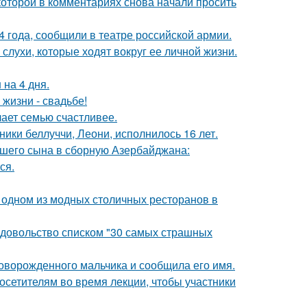
которой в комментариях снова начали просить
 года, сообщили в театре российской армии.
 слухи, которые ходят вокруг ее личной жизни.
 на 4 дня.
 жизни - свадьбе!
лает семью счастливее.
ники беллуччи, Леони, исполнилось 16 лет.
шего сына в сборную Азербайджана:
ся.
 одном из модных столичных ресторанов в
едовольство списком "30 самых страшных
оворожденного мальчика и сообщила его имя.
посетителям во время лекции, чтобы участники