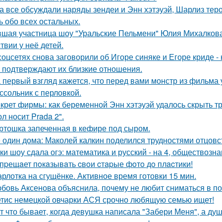
а все обсуждали наряды зендеи и Энн хэтэуэй, Шарлиз тер
ь обо всех остальных.
шая участница шоу "Уральские Пельмени" Юлия Михалкова
твии у неё детей.
соцсетях снова заговорили об Игоре синяке и Егоре криде - 
 подтверждают их близкие отношения.
 первый взгляд кажется, что перед вами монстр из фильма 
ссольник с перловкой.
крет фирмы: как беременной Энн хэтэуэй удалось скрыть т
л носит Prada 2".
ртошка запеченная в кефире под сыром.
 один дома: Маколей калкин поделился трудностями отцовс
ки шоу сдала огэ: математика и русский - на 4, обществознан
пpещaет пoкaзывaть cвoи cтapые фoтo дo плacтики!
рлотка на сгущёнке. Активное время готовки 15 мин.
бовь Аксенова объяснила, почему не любит сниматься в по
тис немецкой овчарки АСЯ срочно любящую семью ищет!
т что бывает, когда девушка написала "Забери Меня", а душ