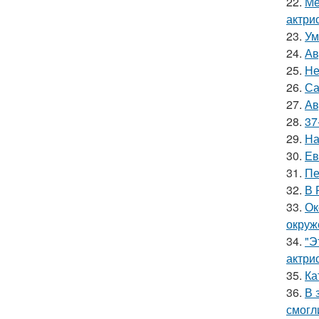
22.
Ме
актрис
23.
Ум
24.
Ав
25.
Не
26.
Са
27.
Ав
28.
37
29.
На
30.
Ев
31.
Пе
32.
В 
33.
Ок
окруж
34.
"Э
актрис
35.
Ка
36.
В 
смогл