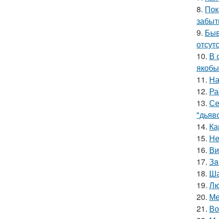
8.
Пок
забыт
9.
Быв
отсутс
10.
В 
якобы
11.
На
12.
Ра
13.
Се
"дьяво
14.
Ка
15.
Не
16.
Ви
17.
Зa
18.
Ша
19.
Лю
20.
Ме
21.
Во