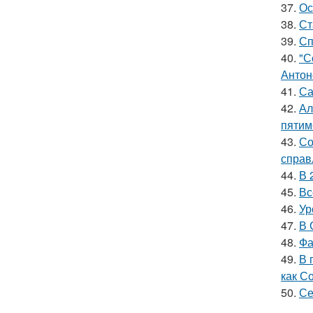
37.
Ос
38.
Ст
39.
Сп
40.
"С
Антон
41.
Са
42.
Ал
пятим
43.
Со
справ
44.
В 
45.
Вс
46.
Ур
47.
В 
48.
Фа
49.
В 
как С
50.
Се