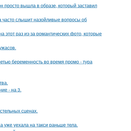
он просто вышла в образе, который заставил
 часто слышит назойливые вопросы об
на этот раз из-за романтических фото, которые
ужасов.
ретью беременность во время промо - тура
тва.
ие - на 3.
стельных сценах.
а уже уехала на такси раньше тела.