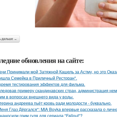
ь дальше →
ледние обновления на сайте:
ачи Принимали мой Затяжной Кашель за Астму, но это Оказа
ишла Семейка в Приличный Ресторан".
время тестирования эффектов для фильма.
ледовав примеру скандинавских стран, администрация не
им в вопросах внешнего вида у воды.
терина андреева пьёт кровь ради молодости - буквально.
Меня Глаз Дёргался": MIA Boyka впервые рассказала о личн
 наносили грим гуля для сериала "Fallout"?