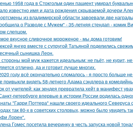
енью 1958 года в Стокгольм один пациент умирал буквальн
ало известно имя и дата рождения скрываемой дочери Але
ортсмены из владимирской области завоевали две награды
ообщила о Разводе с Мужем" - 35-летняя стендап - комик В
ом слепцом.
мое вкусное сливочное мороженое - мы дома готовим!
ексей янгер вместе с супругой Татьяной поделились свежи
есячный сынишка Леон.
 стороны мой муж кажется идеальным: не пьёт, не курит, не
ляется отлично, да и готовит лучше многих.
2020 году всё окончательно сломалось - я просто больше не
е привыкли видеть 58-летнего Адама сэндлера в комедийны
ок от учителей: как зендея превратила хейт в манифест ува
Санкт-петербурге впервые в истории России родилась одно
наты "Гарри Поттера" нашли своего идеального Северуса с
годах так 80-х в советских столовых, можно было увидеть та
офи Лорен".
лена Гомес посетила вечеринку в честь запуска новой тона