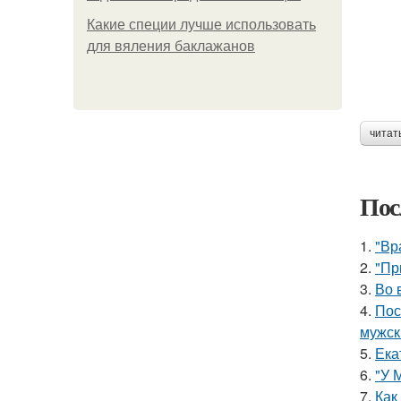
Какие специи лучше использовать
для вяления баклажанов
читат
Пос
1.
"Вр
2.
"Пр
3.
Во 
4.
Пос
мужск
5.
Ека
6.
"У 
7.
Как