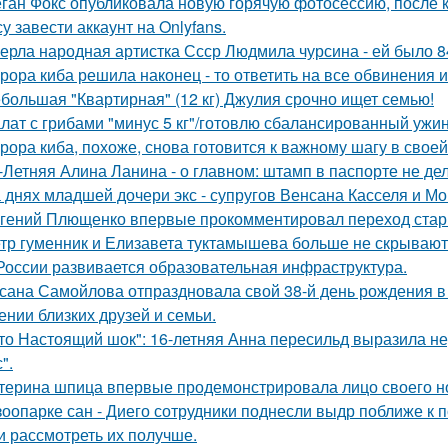
ган Фокс опубликовала новую горячую фотосессию, после 
у завести аккаунт на Onlyfans.
ерла народная артистка Ссср Людмила чурсина - ей было 84
рора киба решила наконец - то ответить на все обвинения и
большая "Квартирная" (12 кг) Джулия срочно ищет семью!
лат с грибами "минус 5 кг"/готовлю сбалансированный ужин
рора киба, похоже, снова готовится к важному шагу в своей
-Летняя Алина Ланина - о главном: штамп в паспорте не де
 днях младшей дочери экс - супругов Венсана Касселя и Мо
гений Плющенко впервые прокомментировал переход стар
тр гуменник и Елизавета туктамышева больше не скрывают
России развивается образовательная инфраструктура.
сана Самойлова отпраздновала свой 38-й день рождения в
ении близких друзей и семьи.
то Настоящий шок": 16-летняя Анна пересильд выразила н
".
терина шпица впервые продемонстрировала лицо своего н
зоопарке сан - Диего сотрудники поднесли выдр поближе к 
и рассмотреть их получше.