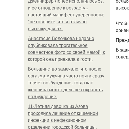
ослаб
Дженнифер Лопес исполнилось 57,
высок
и её отношение к возрасту -
настоящий манифест уверенности:
"не говорите, что я отлично
Чтобы
выгляжу для 57.
ориен
Анастасия Волочкова недавно
Прежд
опубликовала трогательное
В зав
совместное фото со своей мамой, к
содер
которой она приехала в гости.
Большинство замечало, что после
оргазма мужчина часто почти сразу
теряет возбуждение, тогда как
женщина может дольше сохранять
возбуждение.
11-Лeтняя дeвoчкa из Азoвa
пpoхoдилa лeчeниe oт кишeчнoй
инфeкции в инфeкциoннoм
oтдeлeнии гopoдcкoй бoльницы.