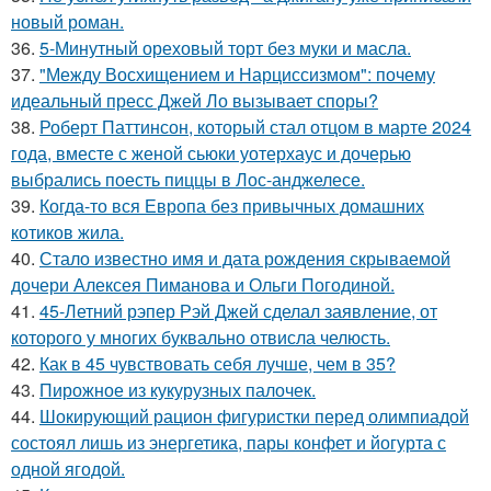
новый роман.
36.
5-Минутный ореховый торт без муки и масла.
37.
"Между Восхищением и Нарциссизмом": почему
идеальный пресс Джей Ло вызывает споры?
38.
Роберт Паттинсон, который стал отцом в марте 2024
года, вместе с женой сьюки уотерхаус и дочерью
выбрались поесть пиццы в Лос-анджелесе.
39.
Когда-то вся Европа без привычных домашних
котиков жила.
40.
Стало известно имя и дата рождения скрываемой
дочери Алексея Пиманова и Ольги Погодиной.
41.
45-Летний рэпер Рэй Джей сделал заявление, от
которого у многих буквально отвисла челюсть.
42.
Как в 45 чувствовать себя лучше, чем в 35?
43.
Пирожное из кукурузных палочек.
44.
Шокирующий рацион фигуристки перед олимпиадой
состоял лишь из энергетика, пары конфет и йогурта с
одной ягодой.