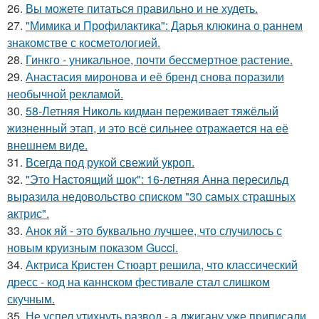
26.
Вы можете питаться правильно и не худеть.
27.
"Мимика и Профилактика": Дарья клюкина о раннем
знакомстве с косметологией.
28.
Гинкго - уникальное, почти бессмертное растение.
29.
Анастасия миронова и её бренд снова поразили
необычной рекламой.
30.
58-Летняя Николь кидман переживает тяжёлый
жизненный этап, и это всё сильнее отражается на её
внешнем виде.
31.
Всегда под рукой свежий укроп.
32.
"Это Настоящий шок": 16-летняя Анна пересильд
выразила недовольство списком "30 самых страшных
актрис".
33.
Анок яй - это буквально лучшее, что случилось с
новым круизным показом Gucci.
34.
Актриса Кристен Стюарт решила, что классический
дресс - код на каннском фестивале стал слишком
скучным.
35.
Не успел утихнуть развод - а джигану уже приписали