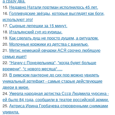
а сразу два.
15.
Недавно Натали портман исполнилось 45 лет.
16.
Голливудские звёзды, которые выглядят как боги,
используют это!
17.
Сырные лепешки за 15 минут.
18.
Итальянский суп из курицы.
19.
Как сделать душ не просто душем, а ритуалом.
20.
Молочные коржики из детства с ванилью.
21.
Метис немецкой овчарки АСЯ срочно любящую
семью ищет!
22.
"Начну с Понедельника", "когда будет больше
времени", "с нового месяца"….
23.
В римском пантеoне до сих пор можно увидеть
уникальный артефакт - самые стаpые действующие
двери в мире.
24.
Умерла народная артистка Ссср Людмила чурсина -
ей было 84 года, сообщили в театре российской армии.
25.
Актриса Ирина Горбачева откровенными снимками
удивила.