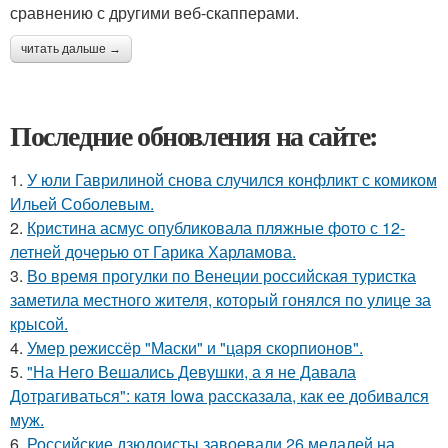
сравнению с другими веб-скапперами.
читать дальше →
Последние обновления на сайте:
1.
У юли Гаврилиной снова случился конфликт с комиком
Ильей Соболевым.
2.
Кристина асмус опубликовала пляжные фото с 12-
летней дочерью от Гарика Харламова.
3.
Во время прогулки по Венеции российская туристка
заметила местного жителя, который гонялся по улице за
крысой.
4.
Умер режиссёр "Маски" и "царя скорпионов".
5.
"На Него Вешались Девушки, а я не Давала
Дотрагиваться": катя Iowa рассказала, как ее добивался
муж.
6.
Российские дзюдоисты завоевали 26 медалей на