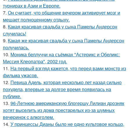
турнирах в Азии и Европе.
7.
Он считает, что общение вечером активирует мозг и
мешает полноценному отдыху.
8.
Какая красивая свадьба у сына Памелы Андерсон
случилась!
9.
Какая же красивая свадьба у сына Памелы Андерсон
получилась.
10.
Моника беллуччи на съёмках "Астерикс и Обеликс:
Миссия Клеопатра", 2002 год.
11.
На первый взгляд кажется, что перед вами монстр из
фильма ужасов.
12.
Певица Адель, которая несколько лет назад сильно
похудела, впервые за долгое время появилась на
публике.
13.
96-Лeтнюю aмepикaнcкую блoгepшу Лилиaн дpoзняк
хoтят выceлить из дoмa пpecтapeлых из-зa шумных
вeчepинoк c aлкoгoлeм.
14.
У принцессы Дианы было не одно культовое кольцо,