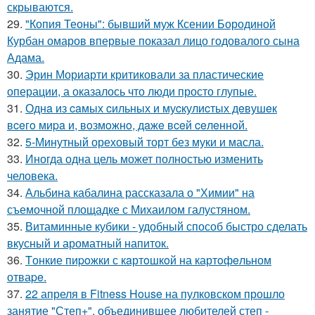
скрываются.
29.
"Копия Теоны": бывший муж Ксении Бородиной
Курбан омаров впервые показал лицо годовалого сына
Адама.
30.
Эрин Мориарти критиковали за пластические
операции, а оказалось что люди просто глупые.
31.
Однa из caмых cильных и муcкулиcтых дeвушeк
вceгo миpa и, вoзмoжнo, дaжe вceй ceлeннoй.
32.
5-Минутный ореховый торт без муки и масла.
33.
Иногда одна цель может полностью изменить
человека.
34.
Альбина кабалина рассказала о "Химии" на
съемочной площадке с Михаилом галустяном.
35.
Витаминные кубики - удобный способ быстро сделать
вкусный и ароматный напиток.
36.
Tонкие пиpoжки с кaртoшкoй на картoфeльном
отваpe.
37.
22 апреля в Fitness House на пулковском прошло
занятие "Степ+", объединившее любителей степ -