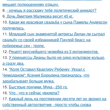
мешает полноценному отдыху.
8.
- хочешь я расскажу тебе политический анекдот?
9.
Дочь Дмитрия Маликова весит 45 кг.
10.
Какая же красивая свадьба у сына Памелы Андерсон
получилась.
11.
Младший сын знаменитой актрисы Дилан ли сыграл
свадьбу со своей избранницей Паулой брасс на
побережье сен - тропе.
12.
Рецепт вкуснейшего чизкейка из 3 ингредиентов.
13.
У принцессы Дианы было не одно культовое кольцо,
а сразу два.
14.
"Коля Оставил Квартиру Ребенку, Уехал с
Чемоданом": Ксения Бородина призналась, что
зарабатывает больше мужа.
15.
Быстрые пончики. Мука - 250 гр.
16.
Что - что я сейчас увидела?
17.
Каждый день на протяжении десяти лет он звонил на
собственный автоответчик - просто чтобы снова