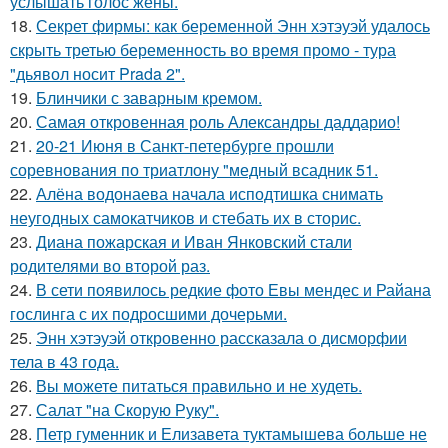
услышать голос жены.
18.
Секрет фирмы: как беременной Энн хэтэуэй удалось
скрыть третью беременность во время промо - тура
"дьявол носит Prada 2".
19.
Блинчики с заварным кремом.
20.
Самая откровенная роль Александры даддарио!
21.
20-21 Июня в Санкт-петербурге прошли
соревнования по триатлону "медный всадник 51.
22.
Алёна водонаева начала исподтишка снимать
неугодных самокатчиков и стебать их в сторис.
23.
Диана пожарская и Иван Янковский стали
родителями во второй раз.
24.
В сети появилось редкие фото Евы мендес и Райана
гослинга с их подросшими дочерьми.
25.
Энн хэтэуэй откровенно рассказала о дисморфии
тела в 43 года.
26.
Вы можете питаться правильно и не худеть.
27.
Салат "на Скорую Руку".
28.
Петр гуменник и Елизавета туктамышева больше не