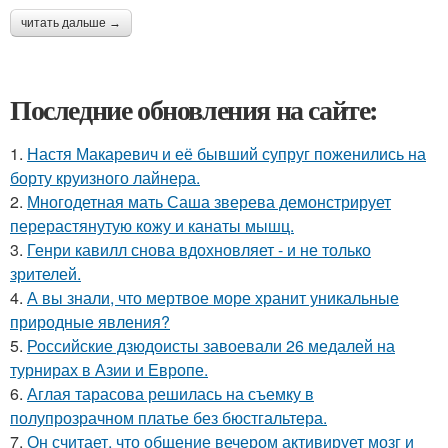
читать дальше →
Последние обновления на сайте:
1.
Настя Макаревич и её бывший супруг поженились на
борту круизного лайнера.
2.
Многодетная мать Саша зверева демонстрирует
перерастянутую кожу и канаты мышц.
3.
Генри кавилл снова вдохновляет - и не только
зрителей.
4.
А вы знали, что мертвое море хранит уникальные
природные явления?
5.
Российские дзюдоисты завоевали 26 медалей на
турнирах в Азии и Европе.
6.
Аглая тарасова решилась на съемку в
полупрозрачном платье без бюстгальтера.
7.
Он считает, что общение вечером активирует мозг и