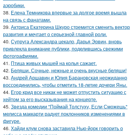
аэробики.
38.
Елена Темникова впервые за долгое время вышла
на связь с фанатами.
39.
Актриса Екатерина Шкуро стремится сменить вектор
развития и мечтает о серьезной главной роли.
40.
Супруга Александра цекало, Дарья Эрвин, вновь
привлекла внимание публики, поделившись свежими
фотографиями.
41.
Птица живых мышей на колья сажает.
42.
Беляши. Сочные, нежные и очень вкусные беляши!
43.
Андрей Аршавин и Юлия Барановская неожиданно
воссоединились, чтобы отметить 18-летие дочери Яны.
44.
Егор крид все никак не может отпустить ситуацию с
хейтом за его высказывания на концерте.
45.
Звезда комедии "Поймай Толстуху, Если Сможешь"
мелисса маккарти радует поклонников изменениями в
фигуре.
46.
Хайди клум снова заставила Нью-йорк говорить о