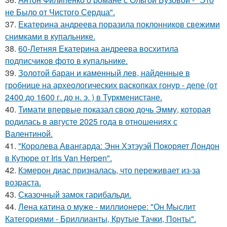
не Было от Чистого Сердца".
37.
Екатерина андреева поразила поклонников свежими
снимками в купальнике.
38.
60-Летняя Екатерина андреева восхитила
подписчиков фото в купальнике.
39.
Золотой баран и каменный лев, найденные в
гробнице на археологических раскопках гонур - депе (от
2400 до 1600 г. до н. э. ) в Туркменистане.
40.
Тимати впервые показал свою дочь Эмму, которая
родилась в августе 2025 года в отношениях с
Валентиной.
41.
"Королева Авангарда: Энн Хэтэуэй Покоряет Лондон
в Кутюре от Iris Van Herpen".
42.
Кэмерон диас призналась, что переживает из-за
возраста.
43.
Сказочный замок гарибальди.
44.
Лена катина о муже - миллионере: "Он Мыслит
Категориями - Бриллианты, Крутые Тачки, Понты".