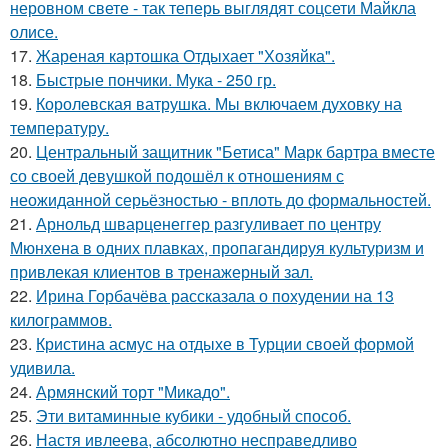
неровном свете - так теперь выглядят соцсети Майкла
олисе.
17.
Жареная картошка Отдыхает "Хозяйка".
18.
Быстрые пончики. Мука - 250 гр.
19.
Королевская ватрушка. Мы включаем духовку на
температуру.
20.
Центральный защитник "Бетиса" Марк бартра вместе
со своей девушкой подошёл к отношениям с
неожиданной серьёзностью - вплоть до формальностей.
21.
Арнольд шварценеггер разгуливает по центру
Мюнхена в одних плавках, пропагандируя культуризм и
привлекая клиентов в тренажерный зал.
22.
Ирина Горбачёва рассказала о похудении на 13
килограммов.
23.
Кристина асмус на отдыхе в Турции своей формой
удивила.
24.
Армянский торт "Микадо".
25.
Эти витаминные кубики - удобный способ.
26.
Настя ивлеева, абсолютно несправедливо