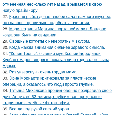
отмененная несколько лет назад, врывается в свою
новую прайм - эру.
27.
Красная рыбка делает любой салат намного вкуснее,
но главное - правильно подобрать сочетания.
28.
Мэрил стрип и Мартина шорта поймали в Лондоне,
когда они были на свидании.
29.
Овощные котлеты с невероятным вкусом.
30.
Когда жажда внимания сильнее здравого смысла.
31.
"Копия Теоны": бывший муж Ксении Бородиной
Курбан омаров впервые показал лицо годовалого сына
Адама.
32.
Риз уизерспун - очень гордая мама!
33.
Эрин Мориарти критиковали за пластические
операции, а оказалось что люди просто глупые.
34.
Татьяна Михалкова проникновенно поздравила свою
дочь Анну с её 52-летием, опубликовав прекрасные
старинные семейные фотографии.
35.
Всегда под рукой свежий укроп.
36.
Антон Филипенко о романе с Ольгой Бузовой - "Это