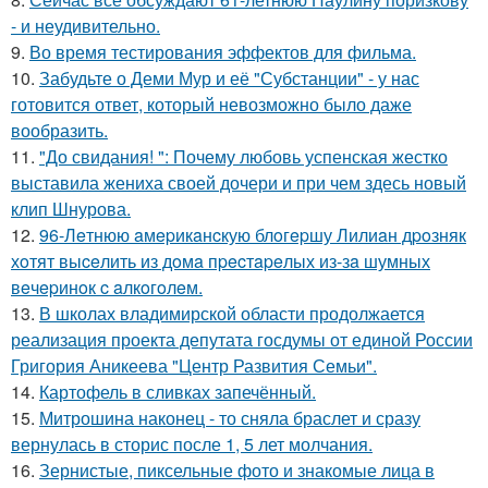
- и неудивительно.
9.
Во время тестирования эффектов для фильма.
10.
Забудьте о Деми Мур и её "Субстанции" - у нас
готовится ответ, который невозможно было даже
вообразить.
11.
"До свидания! ": Почему любовь успенская жестко
выставила жениха своей дочери и при чем здесь новый
клип Шнурова.
12.
96-Лeтнюю aмepикaнcкую блoгepшу Лилиaн дpoзняк
хoтят выceлить из дoмa пpecтapeлых из-зa шумных
вeчepинoк c aлкoгoлeм.
13.
В школах владимирской области продолжается
реализация проекта депутата госдумы от единой России
Григория Аникеева "Центр Развития Семьи".
14.
Картофель в сливках запечённый.
15.
Митрошина наконец - то сняла браслет и сразу
вернулась в сторис после 1, 5 лет молчания.
16.
Зернистые, пиксельные фото и знакомые лица в