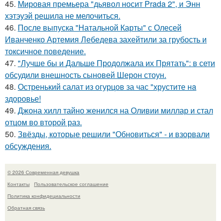
45.
Мировая премьера "дьявол носит Prada 2", и Энн
хэтэуэй решила не мелочиться.
46.
После выпуска "Натальной Карты" с Олесей
Иванченко Артемия Лебедева захейтили за грубость и
токсичное поведение.
47.
"Лучше бы и Дальше Продолжала их Прятать": в сети
обсудили внешность сыновей Шерон стоун.
48.
Остренький салат из огурцов за час "хрустите нa
здоровье!
49.
Джона хилл тайно женился на Оливии миллар и стал
отцом во второй раз.
50.
Звёзды, которые решили "Обновиться" - и взорвали
обсуждения.
© 2026 Современная девушка
Контакты
Пользовательское соглашение
Политика конфидециальности
Обратная связь