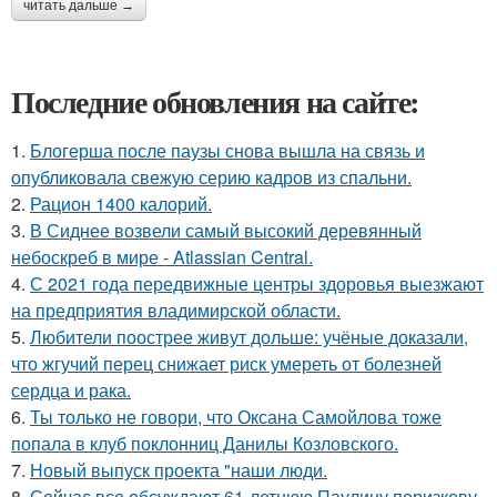
читать дальше →
Последние обновления на сайте:
1.
Блогерша после паузы снова вышла на связь и
опубликовала свежую серию кадров из спальни.
2.
Рацион 1400 калорий.
3.
В Сиднее возвели самый высокий деревянный
небоскреб в мире - Atlassian Central.
4.
С 2021 года передвижные центры здоровья выезжают
на предприятия владимирской области.
5.
Любители поострее живут дольше: учёные доказали,
что жгучий перец снижает риск умереть от болезней
сердца и рака.
6.
Ты только не говори, что Оксана Самойлова тоже
попала в клуб поклонниц Данилы Козловского.
7.
Новый выпуск проекта "наши люди.
8.
Сейчас все обсуждают 61-летнюю Паулину поризкову