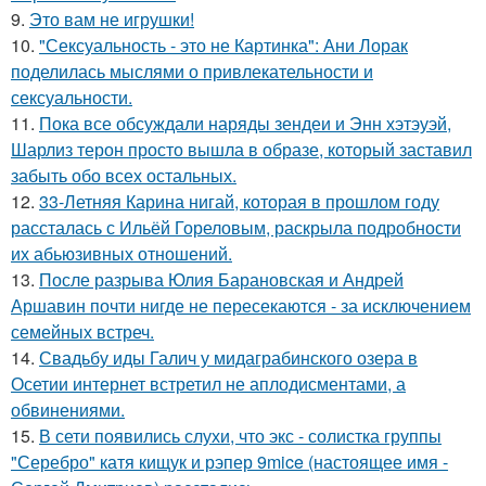
9.
Это вам не игрушки!
10.
"Сексуальность - это не Картинка": Ани Лорак
поделилась мыслями о привлекательности и
сексуальности.
11.
Пока все обсуждали наряды зендеи и Энн хэтэуэй,
Шарлиз терон просто вышла в образе, который заставил
забыть обо всех остальных.
12.
33-Летняя Карина нигай, которая в прошлом году
рассталась с Ильёй Гореловым, раскрыла подробности
их абьюзивных отношений.
13.
После разрыва Юлия Барановская и Андрей
Аршавин почти нигде не пересекаются - за исключением
семейных встреч.
14.
Свадьбу иды Галич у мидаграбинского озера в
Осетии интернет встретил не аплодисментами, а
обвинениями.
15.
В сети появились слухи, что экс - солистка группы
"Серебро" катя кищук и рэпер 9mice (настоящее имя -