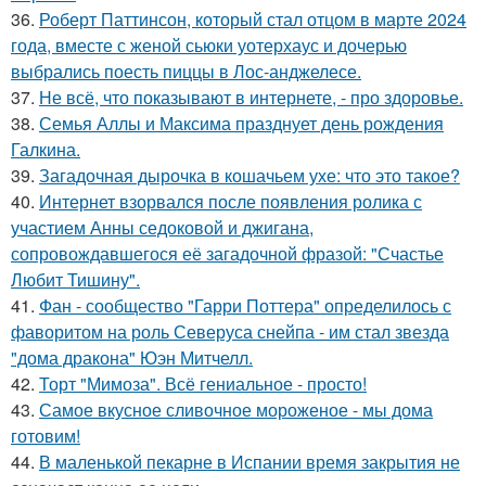
36.
Роберт Паттинсон, который стал отцом в марте 2024
года, вместе с женой сьюки уотерхаус и дочерью
выбрались поесть пиццы в Лос-анджелесе.
37.
Не всё, что показывают в интернете, - про здоровье.
38.
Семья Аллы и Максима празднует день рождения
Галкина.
39.
Загадочная дырочка в кошачьем ухе: что это такое?
40.
Интернет взорвался после появления ролика с
участием Анны седоковой и джигана,
сопровождавшегося её загадочной фразой: "Счастье
Любит Тишину".
41.
Фан - сообщество "Гарри Поттера" определилось с
фаворитом на роль Северуса снейпа - им стал звезда
"дома дракона" Юэн Митчелл.
42.
Торт "Мимоза". Всё гениальное - просто!
43.
Самое вкусное сливочное мороженое - мы дома
готовим!
44.
В маленькой пекарне в Испании время закрытия не