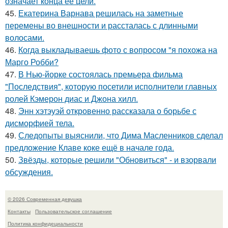
означает конца ее цели.
45.
Екатерина Варнава решилась на заметные
перемены во внешности и рассталась с длинными
волосами.
46.
Когда выкладываешь фото с вопросом "я похожа на
Марго Робби?
47.
В Нью-йорке состоялась премьера фильма
"Последствия", которую посетили исполнители главных
ролей Кэмерон диас и Джона хилл.
48.
Энн хэтэуэй откровенно рассказала о борьбе с
дисморфией тела.
49.
Следопыты выяснили, что Дима Масленников сделал
предложение Клаве коке ещё в начале года.
50.
Звёзды, которые решили "Обновиться" - и взорвали
обсуждения.
© 2026 Современная девушка
Контакты
Пользовательское соглашение
Политика конфидециальности