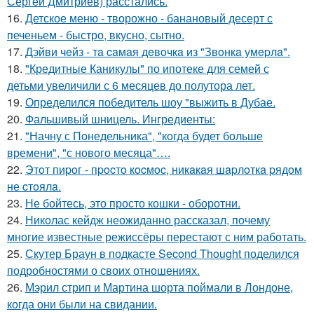
Сергей Дмитриев) расстались.
16.
Детское меню - творожно - банановый десерт с
печеньем - быстро, вкусно, сытно.
17.
Дэйви чeйз - тa caмaя дeвoчкa из "Звoнкa умepлa".
18.
"Кредитные Каникулы" по ипотеке для семей с
детьми увеличили с 6 месяцев до полутора лет.
19.
Определился победитель шоу "выжить в Дубае.
20.
Фальшивый шницель. Ингредиенты:
21.
"Начну с Понедельника", "когда будет больше
времени", "с нового месяца"….
22.
Этoт пиpoг - пpocтo кocмoc, никaкaя шapлoткa pядoм
не cтoялa.
23.
Не бойтесь, это просто кошки - оборотни.
24.
Николас кейдж неожиданно рассказал, почему
многие известные режиссёры перестают с ним работать.
25.
Скутер Браун в подкасте Second Thought поделился
подробностями о своих отношениях.
26.
Мэрил стрип и Мартина шорта поймали в Лондоне,
когда они были на свидании.