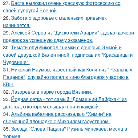
27.
Баста выложил очень красивую фотосессию со
своей супругой Еленой.
28.
Забота о здоровье с маленьких привычек
начинается.
29.
Алексей Серов из "Дискотеки Аварии" сделал дочери
подарок за успешную сдачу экзаменов.
30.
Тимати опубликовал снимки с дочерью Эммой и
своей девушкой Валентиной, подписав их "Красавицы и
Чудовище".
31.
Николай Наумов, известный как Колян из "Реальных
Пацанов", случайно попал в кино благодаря участию в
КВН.
32.
Лазоревка в парке города Вязники.
33.
Йодная сетка - тот самый "Домашний Лайфхак" из
детства, о котором слышал почти каждый.
34.
Альбина кабалина рассказала о "Химии" на
съемочной площадке с Михаилом галустяном.
35.
Звезда "Слова Пацана" Рузиль минекаев: месяц в
тюрьме!