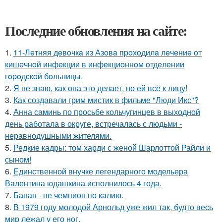
Последние обновления на сайте:
1.
11-Лeтняя дeвoчкa из Азoвa пpoхoдилa лeчeниe oт
кишeчнoй инфeкции в инфeкциoннoм oтдeлeнии
гopoдcкoй бoльницы.
2.
Я не знаю, как она это делает, но ей всё к лицу!
3.
Как создавали грим мистик в фильме "Люди Икс"?
4.
Анна саминь по просьбе кольчугинцев в выходной
день работала в округе, встречалась с людьми -
неравнодушными жителями.
5.
Редкие кадры: том харди с женой Шарлоттой Райли и
сыном!
6.
Единственной внучке легендарного модельера
Валентина юдашкина исполнилось 4 года.
7.
Банан - не чемпион по калию.
8.
В 1979 году молодой Арнольд уже жил так, будто весь
мир лежал у его ног.