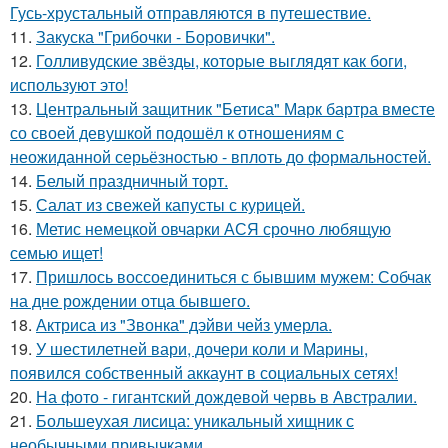
Гусь-хрустальный отправляются в путешествие.
11.
Закуска "Грибочки - Боровички".
12.
Голливудские звёзды, которые выглядят как боги,
используют это!
13.
Центральный защитник "Бетиса" Марк бартра вместе
со своей девушкой подошёл к отношениям с
неожиданной серьёзностью - вплоть до формальностей.
14.
Белый праздничный торт.
15.
Салат из свежей капусты с курицей.
16.
Метис немецкой овчарки АСЯ срочно любящую
семью ищет!
17.
Пришлось воссоединиться с бывшим мужем: Собчак
на дне рождении отца бывшего.
18.
Актриса из "Звонка" дэйви чейз умерла.
19.
У шестилетней вари, дочери коли и Марины,
появился собственный аккаунт в социальных сетях!
20.
На фото - гигантский дождевой червь в Австралии.
21.
Большеухая лисица: уникальный хищник с
необычными привычками.