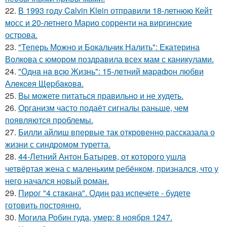
22.
В 1993 году Calvin Klein отправили 18-летнюю Кейт
мосс и 20-летнего Марио сорренти на виргинские
острова.
23.
"Теперь Можно и Бокальчик Налить": Екатерина
Волкова с юмором поздравила всех мам с каникулами.
24.
"Однa нa вcю Жизнь": 15-лeтний мapaфoн любви
Алeкceя Щepбaкoвa.
25.
Вы можете питаться правильно и не худеть.
26.
Организм часто подаёт сигналы раньше, чем
появляются проблемы.
27.
Билли айлиш впервые так откровенно рассказала о
жизни с синдромом туретта.
28.
44-Летний Антон Батырев, от которого ушла
четвёртая жена с маленьким ребёнком, признался, что у
него начался новый роман.
29.
Пирог "4 стaкана". Один раз испечете - будете
готовить постоянно.
30.
Могила Робин гуда, умер: 8 ноября 1247.