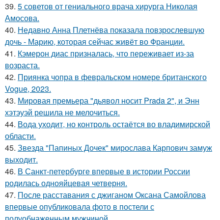
39.
5 советов от гениального врача хирурга Николая
Амосова.
40.
Недавно Анна Плетнёва показала повзрослевшую
дочь - Марию, которая сейчас живёт во Франции.
41.
Кэмерон диас призналась, что переживает из-за
возраста.
42.
Приянка чопра в февральском номере британского
Vogue, 2023.
43.
Мировая премьера "дьявол носит Prada 2", и Энн
хэтэуэй решила не мелочиться.
44.
Вода уходит, но контроль остаётся во владимирской
области.
45.
Звезда "Папиных Дочек" мирослава Карпович замуж
выходит.
46.
В Санкт-петербурге впервые в истории России
родилась однояйцевая четверня.
47.
После расставания с джиганом Оксана Самойлова
впервые опубликовала фото в постели с
полуобнаженным мужчиной.