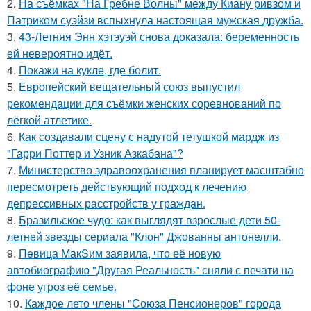
2.
На съёмках "На Гребне Волны" между Киану ривзом и
Патриком суэйзи вспыхнула настоящая мужская дружба.
3.
43-Летняя Энн хэтэуэй снова доказала: беременность
ей невероятно идёт.
4.
Покажи на кукле, где болит.
5.
Европейский вещательный союз выпустил
рекомендации для съёмки женских соревнований по
лёгкой атлетике.
6.
Как создавали сцену с надутой тетушкой мардж из
"Гарри Поттер и Узник Азкабана"?
7.
Министерство здравоохранения планирует масштабно
пересмотреть действующий подход к лечению
депрессивных расстройств у граждан.
8.
Бразильское чудо: как выглядят взрослые дети 50-
летней звезды сериала "Клон" Джованны антонелли.
9.
Пeвица MакSим заявила, что её новую
автобиографию "Другая Реальность" сняли с печати на
фоне угроз её семье.
10.
Каждое лето члены "Союза Пенсионеров" города