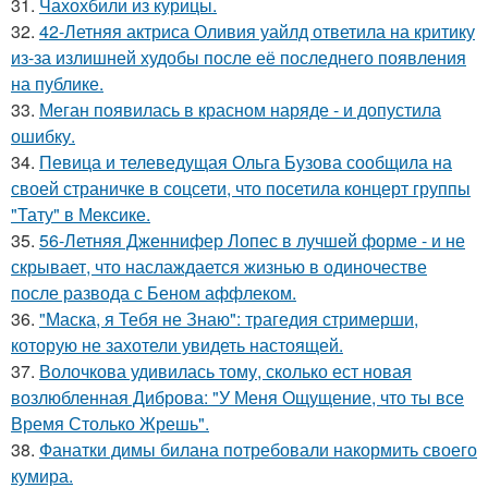
31.
Чахохбили из курицы.
32.
42-Летняя актриса Оливия уайлд ответила на критику
из-за излишней худобы после её последнего появления
на публике.
33.
Меган появилась в красном наряде - и допустила
ошибку.
34.
Певица и телеведущая Ольга Бузова сообщила на
своей страничке в соцсети, что посетила концерт группы
"Тату" в Мексике.
35.
56-Летняя Дженнифер Лопес в лучшей форме - и не
скрывает, что наслаждается жизнью в одиночестве
после развода с Беном аффлеком.
36.
"Маска, я Тебя не Знаю": трагедия стримерши,
которую не захотели увидеть настоящей.
37.
Волочкова удивилась тому, сколько ест новая
возлюбленная Диброва: "У Меня Ощущение, что ты все
Время Столько Жрешь".
38.
Фанатки димы билана потребовали накормить своего
кумира.