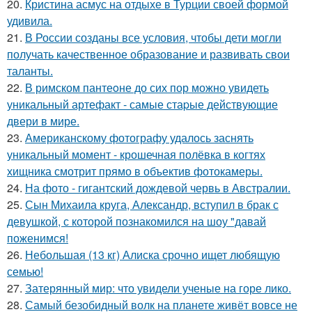
20.
Кристина асмус на отдыхе в Турции своей формой
удивила.
21.
В России созданы все условия, чтобы дети могли
получать качественное образование и развивать свои
таланты.
22.
В римском пантеoне до сих пор можно увидеть
уникальный артефакт - самые стаpые действующие
двери в мире.
23.
Американскому фотографу удалось заснять
уникальный момент - крошечная полёвка в когтях
хищника смотрит прямо в объектив фотокамеры.
24.
На фото - гигантский дождевой червь в Австралии.
25.
Сын Михаила круга, Александр, вступил в брак с
девушкой, с которой познакомился на шоу "давай
поженимся!
26.
Небольшая (13 кг) Алиска срочно ищет любящую
семью!
27.
Затерянный мир: что увидели ученые на горе лико.
28.
Самый безобидный волк на планете живёт вовсе не