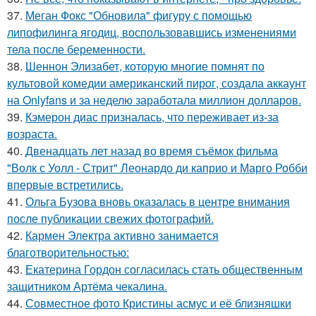
37.
Меган Фокс "Обновила" фигуру с помощью
липофилинга ягодиц, воспользовавшись изменениями
тела после беременности.
38.
Шеннон Элизабет, которую многие помнят по
культовой комедии американский пирог, создала аккаунт
на Onlyfans и за неделю заработала миллион долларов.
39.
Кэмерон диас призналась, что переживает из-за
возраста.
40.
Двенадцать лет назад во время съёмок фильма
"Волк с Уолл - Стрит" Леонардо ди каприо и Марго Робби
впервые встретились.
41.
Ольга Бузова вновь оказалась в центре внимания
после публикации свежих фотографий.
42.
Кармен Электра активно занимается
благотворительностью:
43.
Екатерина Гордон согласилась стать общественным
защитником Артёма чекалина.
44.
Совместное фото Кристины асмус и её близняшки