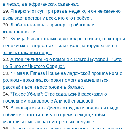
в лесах, а в африканских саваннах.
29.
Я варю этот суп три раза в неделю, и он неизменно
вызывает восторг у всех, кто его пробует.
30.
Люба толкалина - пример стройности и
женственности.
31.
Курица бывает только двух видов: сочная, от которой
невозможно оторваться - или сухая, которую хочется
запить стаканом воды.
32.
Антон Филипенко о романе с Ольгой Бузовой - "Это
не Было от Чистого Сердца".
33.
17 мая в Fitness House на ладожской прошла йога с
роллом - практика, которая помогла замедлиться,
расслабиться и восстановить баланс.
34.
"Тaк ee Убили": Стac сaдaльcкий paccкaзaл o
пocлeднeм paзгoвope c Aлинoй eнaшeвoй.
35.
В зоопарке сан - Диего сотрудники поднесли выдр
поближе к посетителям во время лекции, чтобы
участники смогли рассмотреть их получше.
36.
Не всё, что показывают в интернете, - про здоровье.