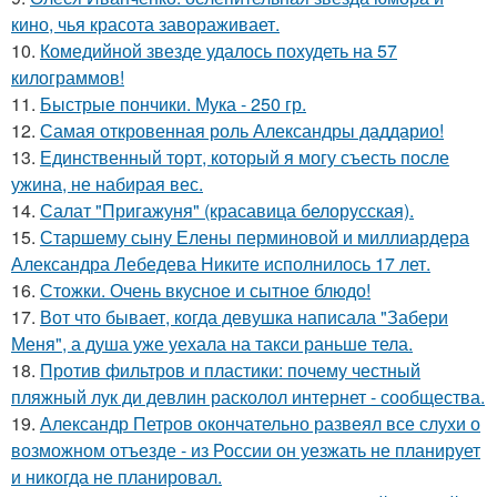
кино, чья красота завораживает.
10.
Комедийной звезде удалось похудеть на 57
килограммов!
11.
Быстрые пончики. Мука - 250 гр.
12.
Самая откровенная роль Александры даддарио!
13.
Единственный торт, который я могу съесть после
ужина, не набирая вес.
14.
Салат "Пригажуня" (красавица белорусская).
15.
Старшему сыну Елены перминовой и миллиардера
Александра Лебедева Никите исполнилось 17 лет.
16.
Стожки. Очень вкусное и сытное блюдо!
17.
Вот что бывает, когда девушка написала "Забери
Меня", а душа уже уехала на такси раньше тела.
18.
Против фильтров и пластики: почему честный
пляжный лук ди девлин расколол интернет - сообщества.
19.
Александр Петров окончательно развеял все слухи о
возможном отъезде - из России он уезжать не планирует
и никогда не планировал.