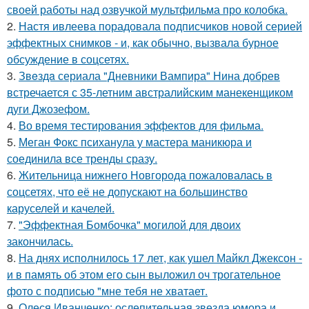
своей работы над озвучкой мультфильма про колобка.
2.
Настя ивлеева порадовала подписчиков новой серией
эффектных снимков - и, как обычно, вызвала бурное
обсуждение в соцсетях.
3.
Звeздa сериала "Дневники Вампира" Нина добрев
встречается с 35-летним австралийским манекенщиком
дуги Джозефом.
4.
Во время тестирования эффектов для фильма.
5.
Меган Фокс психанула у мастера маникюра и
соединила все тренды сразу.
6.
Жительница нижнего Новгорода пожаловалась в
соцсетях, что её не допускают на большинство
каруселей и качелей.
7.
"Эффектная Бомбочка" могилой для двоих
закончилась.
8.
На днях исполнилось 17 лет, как ушел Майкл Джексон -
и в память об этом его сын выложил оч трогательное
фото с подписью "мне тебя не хватает.
9.
Олеся Иванченко: ослепительная звезда юмора и