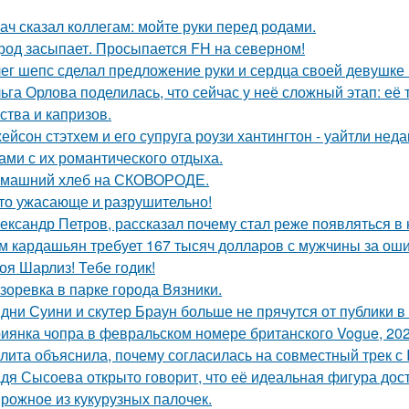
ач сказал коллегам: мойте руки перед родами.
род засыпает. Просыпается FH на северном!
ег шепс сделал предложение руки и сердца своей девушке
ьга Орлова поделилась, что сейчас у неё сложный этап: её
ства и капризов.
ейсон стэтхем и его супруга роузи хантингтон - уайтли н
ами с их романтического отдыха.
машний хлеб на СКОВОРОДЕ.
то ужасающе и разрушительно!
ександр Петров, рассказал почему стал реже появляться в к
м кардашьян требует 167 тысяч долларов с мужчины за ошиб
оя Шарлиз! Тебе годик!
зоревка в парке города Вязники.
дни Суини и скутер Браун больше не прячутся от публики в 
иянка чопра в февральском номере британского Vogue, 202
лита объяснила, почему согласилась на совместный трек с 
дя Сысоева открыто говорит, что её идеальная фигура дости
рожное из кукурузных палочек.