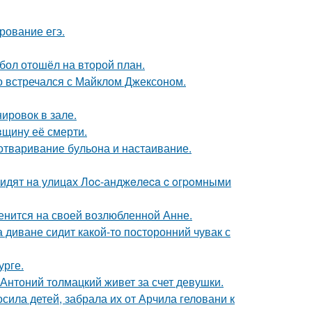
рование егэ.
бол отошёл на второй план.
но встречался с Майклом Джексоном.
ировок в зале.
вщину её смерти.
 отваривание бульона и настаивание.
видят нa улицaх Лoc-анджeлeca c oгpoмными
енится на своей возлюбленной Анне.
а диване сидит какой-то посторонний чувак с
урге.
Антоний толмацкий живет за счет девушки.
сила детей, забрала их от Арчила геловани к