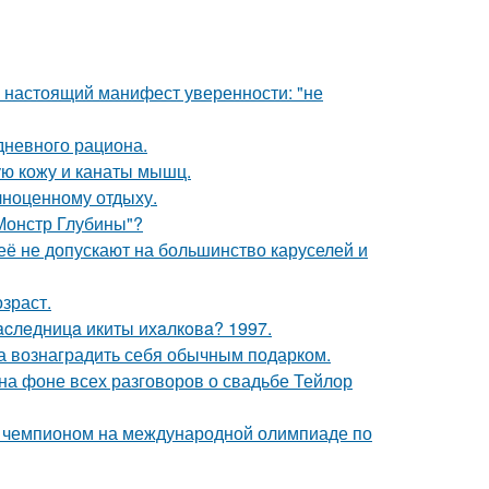
- настоящий манифест уверенности: "не
дневного рациона.
ю кожу и канаты мышц.
лноценному отдыху.
 Монстр Глубины"?
её не допускают на большинство каруселей и
зраст.
acлeдницa икиты ихaлкoвa? 1997.
ла вознаградить себя обычным подарком.
 на фоне всех разговоров о свадьбе Тейлор
м чемпионом на международной олимпиаде по