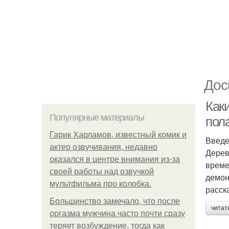
Дос
Как
Популярные материалы
пол
Гарик Харламов, известный комик и
Введ
актер озвучивания, недавно
Дерев
оказался в центре внимания из-за
време
своей работы над озвучкой
демон
мультфильма про колобка.
расск
Большинство замечало, что после
читат
оргазма мужчина часто почти сразу
теряет возбуждение, тогда как