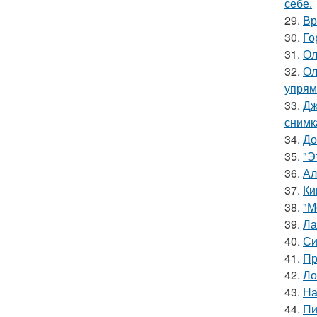
себе.
29.
Вр
30.
Го
31.
Ол
32.
Ол
упрям
33.
Дж
снимк
34.
До
35.
"Э
36.
Ал
37.
Ки
38.
"М
39.
Ла
40.
Си
41.
Пр
42.
Ло
43.
На
44.
Пи