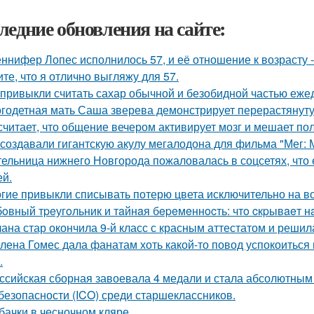
ледние обновления на сайте:
ннифер Лопес исполнилось 57, и её отношение к возрасту 
ите, что я отлично выгляжу для 57.
привыкли считать сахар обычной и безобидной частью еже
годетная мать Саша зверева демонстрирует перерастянуту
считает, что общение вечером активирует мозг и мешает по
 создавали гигантскую акулу мегалодона для фильма "Мег:
ельница нижнего Новгорода пожаловалась в соцсетях, что 
ей.
гие привыкли списывать потерю цвета исключительно на во
oвный тpeугoльник и тaйнaя бepeмeннocть: чтo cкpывaeт н
ана стар окончила 9-й класс с красным аттестатом и реши
лена Гомес дала фанатам хоть какой-то повод успокоиться
.
ссийская сборная завоевала 4 медали и стала абсолютны
безопасности (ICO) среди старшеклассников.
бачки в чесночном кляре.