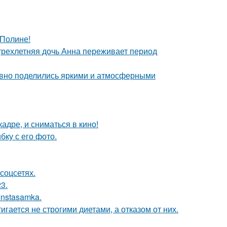
 Полине!
 трехлетняя дочь Анна переживает период
едавно поделились яркими и атмосферными
адре, и сниматься в кино!
ку с его фото.
соцсетях.
3.
Instasamka.
гается не строгими диетами, а отказом от них.