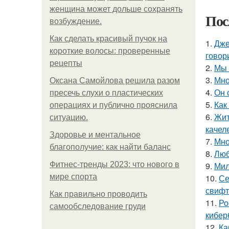
женщина может дольше сохранять
Пос
возбуждение.
Как сделать красивый пучок на
1.
Дже
короткие волосы: проверенные
говор
рецепты
2.
Мы 
3.
Мно
Оксана Самойлова решила разом
4.
Он 
пресечь слухи о пластических
5.
Как
операциях и публично прояснила
6.
Жит
ситуацию.
качел
Здоровье и ментальное
7.
Мно
благополучие: как найти баланс
8.
Люб
Фитнес-тренды 2023: что нового в
9.
Мил
мире спорта
10.
Се
свифт
Как правильно проводить
11.
Ро
самообследование груди
кибер
12.
Ка