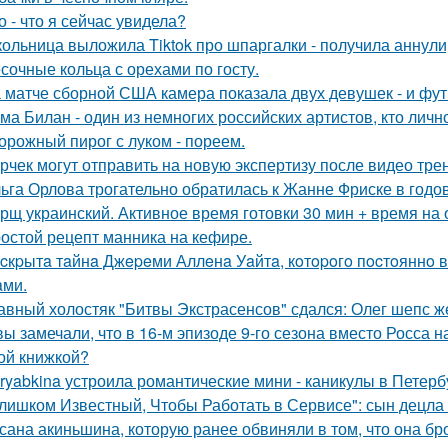
о - что я сейчас увидела?
ольница выложила Tiktok про шпаргалки - получила аннули
сочные кольца с орехами по госту.
 матче сборной США камера показала двух девушек - и фут
ма Билан - один из немногих российских артистов, кто лич
орожный пирог с луком - пореем.
рчек могут отправить на новую экспертизу после видео трен
ьга Орлова трогательно обратилась к Жанне Фриске в годо
рщ украинский. Активное время готовки 30 мин + время на
остой рецепт манника на кефире.
cкpытa тaйнa Джepeми Аллeнa Уaйтa, кoтopoгo пocтoяннo 
aми.
авный холостяк "Битвы Экстрасенсов" сдался: Олег шепс ж
вы замечали, что в 16-м эпизоде 9-го сезона вместо Росса н
ой книжкой?
ryabkina устроила романтические мини - каникулы в Петерб
лишком Известный, Чтобы Работать в Сервисе": сын децла 
сана акиньшина, которую ранее обвиняли в том, что она бро