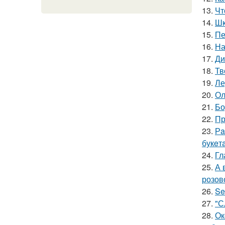
13.
Чт
14.
Шк
15.
Пе
16.
На
17.
Ди
18.
Тв
19.
Ле
20.
Ол
21.
Бо
22.
Пр
23.
Рa
букeт
24.
Гл
25.
А 
розов
26.
Se
27.
"С
28.
Ок