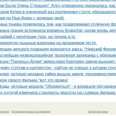
не Было Очень Страшно": Алсу откровенно призналась, как
эдли Купер в очередной раз подтвердил статус образцового
лки по Нью-йорку с дочерью леей.
ина тонева поделилась тем, как поддерживает отличную фор
иана гранде вспомнила времена Snapchat, начав вновь де
рафий с репетиции тура, но теперь в ig.
вероятно пышные вареники на дрожжевом тесте.
дущее детского плавания рождается здесь: "Невский Форум 
уснейшая низкокалорийная творожная запеканка с яблоком
езда "Папиных Дочек" мирослава Карпович замуж выходит.
чему стэтхэм и хантингтон - уайтли не спешат к алтарю спус
ндая, которая недавно тайно вышла замуж, продемонстрир
ере своего фильма "вот это драма!
ёзды, которые решили "Обновиться" - и взорвали обсужден
н хэтэуэй изменила стандарты красоты на съёмках фильма
онтакты
Пользовательское соглашение
Обратная связь