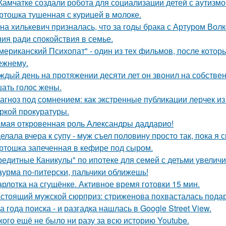
Камчатке создали робота для социализации детей с аутизмо
ртошка тушенная с курицей в молоке.
на хилькевич призналась, что за годы брака с Артуром Вол
ия ради спокойствия в семье.
мериканский Психопат" - один из тех фильмов, после котор
ежнему.
ждый день на протяжении десяти лет он звонил на собствен
ать голос жены.
агноз под сомнением: как экстренные публикации лерчек из
ркой прокуратуры.
мая откровенная роль Александры даддарио!
елала вчера к супу - муж съел половину просто так, пока я 
ртошка запеченная в кефире под сыром.
редитные Каникулы" по ипотеке для семей с детьми увеличи
урма по-питерски, пальчики оближешь!
рлотка на сгущёнке. Активное время готовки 15 мин.
стоящий мужской сюрприз: стриженова похвасталась пода
а года поиска - и разгадка нашлась в Google Street View.
кого ещё не было ни разу за всю историю Youtube.