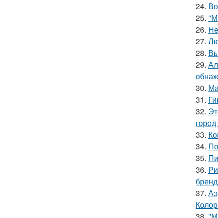
24.
Во
25.
"М
26.
Не
27.
Лю
28.
Вы
29.
Ал
обнаж
30.
Ма
31.
Ги
32.
Эт
город
33.
Кo
34.
По
35.
Пи
36.
Ри
бренд
37.
Аэ
Колор
38.
"М