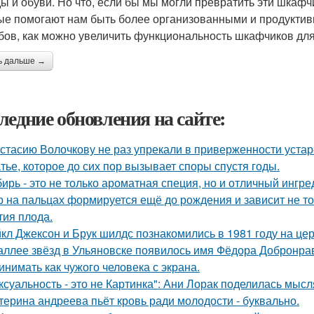
ы и обуви. Но что, если бы мы могли превратить эти шкаф
ые помогают нам быть более организованными и продуктив
бов, как можно увеличить функциональность шкафчиков для
ь дальше →
ледние обновления на сайте:
стасию Волочкову не раз упрекали в приверженности уста
тье, которое до сих пор вызывает споры спустя годы.
ирь - это не только ароматная специя, но и отличный ингре
р на пальцах формируется ещё до рождения и зависит не тол
тия плода.
кл Джексон и Брук шилдс познакомились в 1981 году на це
аллее звёзд в Ульяновске появилось имя Фёдора Добронраво
инимать как чужого человека с экрана.
ксуальность - это не Картинка": Ани Лорак поделилась мысл
терина андреева пьёт кровь ради молодости - буквально.