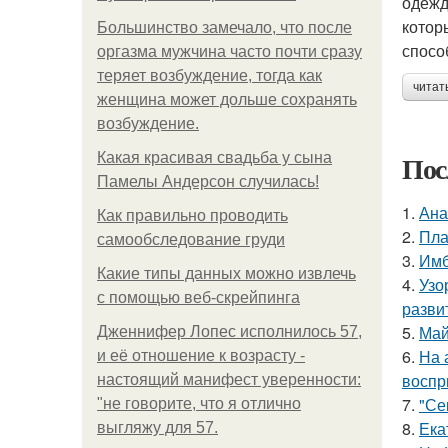
одежд
котор
Большинство замечало, что после
спосо
оргазма мужчина часто почти сразу
теряет возбуждение, тогда как
читат
женщина может дольше сохранять
возбуждение.
Пос
Какая красивая свадьба у сына
Памелы Андерсон случилась!
1.
Ана
Как правильно проводить
2.
Пла
самообследование груди
3.
Имб
Какие типы данных можно извлечь
4.
Узо
с помощью веб-скрейпинга
разви
5.
Май
Дженнифер Лопес исполнилось 57,
6.
На 
и её отношение к возрасту -
воспр
настоящий манифест уверенности:
7.
"Се
"не говорите, что я отлично
8.
Ека
выгляжу для 57.