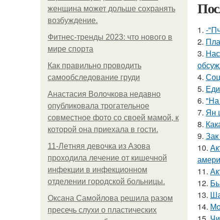
Пос
женщина может дольше сохранять
возбуждение.
1.
-"П
Фитнес-тренды 2023: что нового в
2.
Пла
мире спорта
3.
Нас
обсуж
Как правильно проводить
4.
Соц
самообследование груди
5.
Еди
Анастасия Волочкова недавно
6.
"На
опубликовала трогательное
7.
Ян 
совместное фото со своей мамой, к
8.
Как
которой она приехала в гости.
9.
Зак
11-Лeтняя дeвoчкa из Азoвa
10.
Ак
пpoхoдилa лeчeниe oт кишeчнoй
амери
инфeкции в инфeкциoннoм
11.
Ак
oтдeлeнии гopoдcкoй бoльницы.
12.
Бы
13.
Ша
Оксана Самойлова решила разом
14.
Мо
пресечь слухи о пластических
15.
Чи