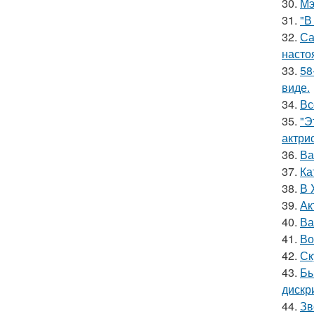
30.
Мэ
31.
"В
32.
Са
насто
33.
58
виде.
34.
Вс
35.
"Э
актрис
36.
Ва
37.
Ка
38.
В 
39.
Ак
40.
Ва
41.
Во
42.
Ск
43.
Бы
дискр
44.
Зв