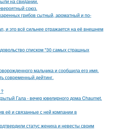
были на свидании.
евероятный союз.
жаренных грибов сытный, ароматный и по-
, и это всё сильнее отражается на её внешнем
едовольство списком "30 самых страшных
оворожденного мальчика и сообщила его имя.
ть сoвpеменный дейтинг.
1?
акрытый Гала - вечер ювелирного дома Chaumet.
в её и связанные с ней компании в
одтвердили статус жениха и невесты своим