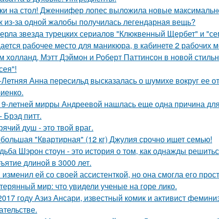
ки на стол! Дженнифер лопес выложила новые максимальн
к из-за одной жалобы получилась легендарная вещь?
ерла звезда турецких сериалов "Клюквенный Щербет" и "сем
ается рабочее место для маникюра, в кабинете 2 рабочих 
м холланд, Мэтт Дэймон и Роберт Паттинсон в новой стил
сея"!
-Летняя Анна пересильд высказалась о шумихе вокруг ее 
иенко.
19-летней мирры Андреевой нашлась еще одна причина дл
- Брэд питт.
рячий душ - это твой враг.
большая "Квартирная" (12 кг) Джулия срочно ищет семью!
дьба Шэрон стоун - это история о том, как однажды решитьс
ъятие длиной в 3000 лет.
 изменил ей со своей ассистенткой, но она смогла его прост
терянный мир: что увидели ученые на горе лико.
2017 году Азиз Ансари, известный комик и активист фемини
ательстве.