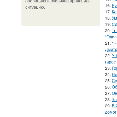
операциях и публично прояснила
16.
Ру
ситуацию.
17.
Ка
18.
Ум
19.
Сд
20.
То
"Одис
21.
17
Дмитр
22.
У 
гарос 
23.
Го
24.
Не
25.
Су
26.
Об
27.
Он
28.
За
29.
В 
домог