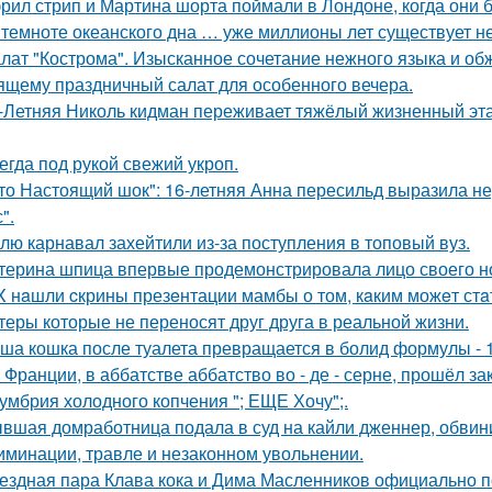
рил стрип и Мартина шорта поймали в Лондоне, когда они 
 темноте океанского дна … уже миллионы лет существует н
лат "Кострома". Изысканное сочетание нежного языка и об
ящему праздничный салат для особенного вечера.
-Летняя Николь кидман переживает тяжёлый жизненный этап
егда под рукой свежий укроп.
то Настоящий шок": 16-летняя Анна пересильд выразила н
".
лю карнавал захейтили из-за поступления в топовый вуз.
терина шпица впервые продемонстрировала лицо своего н
X нaшли cкрины презeнтации мамбы о том, кaким можeт стa
теры которые не переносят друг друга в реальной жизни.
ша кошка после туалета превращается в болид формулы - 
 Франции, в аббатстве аббатство во - де - серне, прошёл з
умбрия холодного копчения "; ЕЩЕ Хочу";.
вшая домработница подала в суд на кайли дженнер, обвини
иминации, травле и незаконном увольнении.
ездная пара Клава кока и Дима Масленников официально п