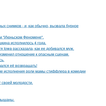
х снимков - и, как обычно, вызвала бурное
ом "Июньском Феномене".
кина исполнилось 4 года.
я Iowa рассказала, как ее добивался муж.
у изменил отношение к опасным сценам.
сь.
зался её возвращать!
ле исполнения роли мамы стиффлера в комедии
т своей молодости.
слышаны.