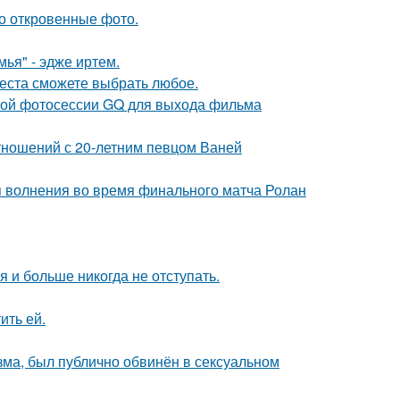
о откровенные фото.
ья" - эдже иртем.
места сможете выбрать любое.
ьной фотосессии GQ для выхода фильма
отношений с 20-летним певцом Ваней
я волнения во время финального матча Ролан
я и больше никогда не отступать.
ить ей.
зма, был публично обвинён в сексуальном