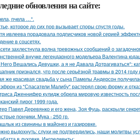
ледние обновления на сайте:
чела, пчела …".
тье, которое до сих пор вызывает споры спустя годы.
тя ивлеева порадовала подписчиков новой серией эффектны
дение в соцсетях.
сети захлестнула волна тревожных сообщений о загадочн
нственной внучке легендарного модельера Валентина юдаш
 Него Вешались Девушки, а я не Давала Дотрагиваться": кат
цапник признался, что после серьёзной травмы в 2014 год
ая же красивая свадьба у сына Памелы Андерсон получила
 эфрон из "Спасатели Малибу" растерял свою форму и отка
триса Дженнифер кулидж обрела мировую известность пос
канский пирог 1999 года.
тер Павел Деревянко и его жена, Зоя Фуць, раскрыли секре
стрые пончики. Мука - 250 гр.
шлык из свинины в майонез и газировке.
жно выдохнуть: слухи не подтвердились, наши молитвы у
абатта в духовке. Ингредиенты: