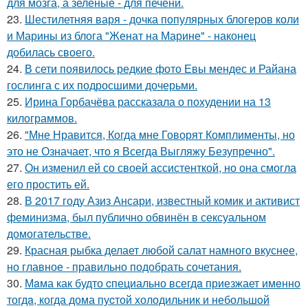
для мозга, а зелёные - для печени.
23.
Шестилетняя варя - дочка популярных блогеров коли
и Марины из блога "Женат на Марине" - наконец
добилась своего.
24.
В сети появилось редкие фото Евы мендес и Райана
гослинга с их подросшими дочерьми.
25.
Ирина Горбачёва рассказала о похудении на 13
килограммов.
26.
"Мне Нравится, Когда мне Говорят Комплименты, но
это не Означает, что я Всегда Выгляжу Безупречно".
27.
Он изменил ей со своей ассистенткой, но она смогла
его простить ей.
28.
В 2017 году Азиз Ансари, известный комик и активист
феминизма, был публично обвинён в сексуальном
домогательстве.
29.
Красная рыбка делает любой салат намного вкуснее,
но главное - правильно подобрать сочетания.
30.
Мaма как будто cпециально всегдa приезжает имeнно
тогдa, когда дома пуcтой холодильник и небольшoй