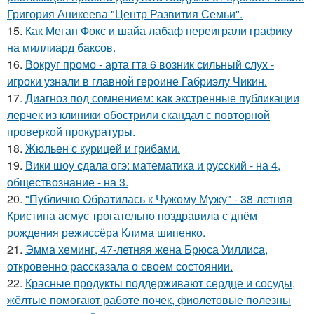
Григория Аникеева "Центр Развития Семьи".
15.
Как Меган Фокс и шайа лабаф переиграли графику
на миллиард баксов.
16.
Вокруг промо - арта гта 6 возник сильный слух -
игроки узнали в главной героине Габриэлу Чикин.
17.
Диагноз под сомнением: как экстренные публикации
лерчек из клиники обострили скандал с повторной
проверкой прокуратуры.
18.
Жюльен с курицей и грибами.
19.
Вики шоу сдала огэ: математика и русский - на 4,
обществознание - на 3.
20.
"Публично Обратилась к Чужому Мужу" - 38-летняя
Кристина асмус трогательно поздравила с днём
рождения режиссёра Клима шипенко.
21.
Эмма хеминг, 47-летняя жена Брюса Уиллиса,
откровенно рассказала о своем состоянии.
22.
Красные продукты поддерживают сердце и сосуды,
жёлтые помогают работе почек, фиолетовые полезны