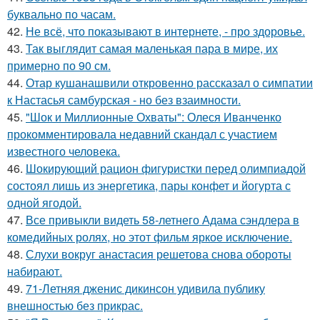
буквально по часам.
42.
Не всё, что показывают в интернете, - про здоровье.
43.
Так выглядит самая маленькая пара в мире, их
примерно по 90 см.
44.
Отар кушанашвили откровенно рассказал о симпатии
к Настасья самбурская - но без взаимности.
45.
"Шок и Миллионные Охваты": Олеся Иванченко
прокомментировала недавний скандал с участием
известного человека.
46.
Шокирующий рацион фигуристки перед олимпиадой
состоял лишь из энергетика, пары конфет и йогурта с
одной ягодой.
47.
Все привыкли видеть 58-летнего Адама сэндлера в
комедийных ролях, но этот фильм яркое исключение.
48.
Слухи вокруг анастасия решетова снова обороты
набирают.
49.
71-Летняя дженис дикинсон удивила публику
внешностью без прикрас.