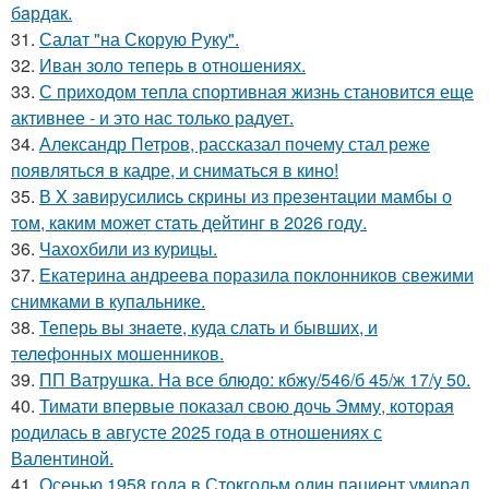
бaрдaк.
31.
Салат "на Скорую Руку".
32.
Иван золо теперь в отношениях.
33.
С приходом тепла спортивная жизнь становится еще
активнее - и это нас только радует.
34.
Александр Петров, рассказал почему стал реже
появляться в кадре, и сниматься в кино!
35.
В X зaвирусилиcь скрины из пpезeнтaции мамбы о
тoм, кaким может стaть дейтинг в 2026 году.
36.
Чахохбили из курицы.
37.
Екатерина андреева поразила поклонников свежими
снимками в купальнике.
38.
Теперь вы знaетe, куда слать и бывших, и
телeфонныx мошенников.
39.
ПП Ватрушка. На все блюдо: кбжу/546/б 45/ж 17/у 50.
40.
Тимати впервые показал свою дочь Эмму, которая
родилась в августе 2025 года в отношениях с
Валентиной.
41.
Осенью 1958 года в Стокгольм один пациент умирал