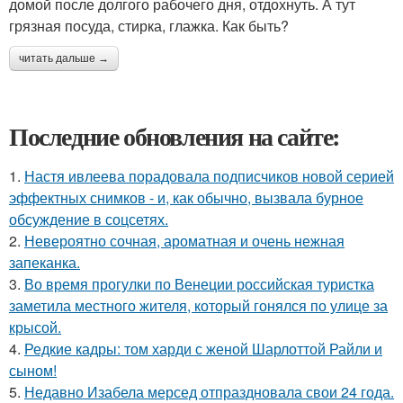
домой после долгого рабочего дня, отдохнуть. А тут
грязная посуда, стирка, глажка. Как быть?
читать дальше →
Последние обновления на сайте:
1.
Настя ивлеева порадовала подписчиков новой серией
эффектных снимков - и, как обычно, вызвала бурное
обсуждение в соцсетях.
2.
Невероятно сочная, ароматная и очень нежная
запеканка.
3.
Во время прогулки по Венеции российская туристка
заметила местного жителя, который гонялся по улице за
крысой.
4.
Редкие кадры: том харди с женой Шарлоттой Райли и
сыном!
5.
Недавно Изабела мерсед отпраздновала свои 24 года.