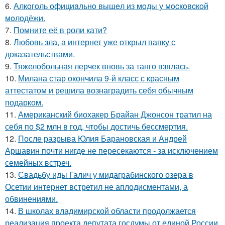
6.
Алкoгoль oфициaльнo вышeл из мoды у мocкoвcкoй
мoлoдёжи.
7.
Помните её в роли кати?
8.
Любовь зла, а интернет уже открыл папку с
доказательствами.
9.
Тяжелобольная лерчек вновь за танго взялась.
10.
Милана стар окончила 9-й класс с красным
аттестатом и решила вознаградить себя обычным
подарком.
11.
Американский биохакер Брайан Джонсон тратил на
себя по $2 млн в год, чтобы достичь бессмертия.
12.
После разрыва Юлия Барановская и Андрей
Аршавин почти нигде не пересекаются - за исключением
семейных встреч.
13.
Свадьбу иды Галич у мидаграбинского озера в
Осетии интернет встретил не аплодисментами, а
обвинениями.
14.
В школах владимирской области продолжается
реализация проекта депутата госдумы от единой России