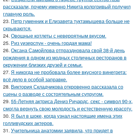
рассказали, почему именно Никита кологривый получил
главную роль.
23.
Петр гуменник и Елизавета туктамышева больше не
скрываются.
24.
Овощные котлеты с невероятным вкусом.
25.
Риз уизерспун - очень гордая мама!
26.
Оксана Самойлова отпраздновала свой 38-й день
рождения в одном из модных столичных ресторанов в
окружении близких друзей и семьи.
27.
Я никогда не пробовала более вкусного винегрета:
всё дело в особой заправке.
28.
Виктория Складчикова откровенно рассказала со
сцены о разводе с состоятельным супругом.
29.
55-Летняя актриса Дениз Ричардс, секс - символ 90-х,
смогла вернуть свою молодость и естественную красоту.
30.
Я был в шоке, когда узнал настоящие имена этих
голливудских актеров.
31.
Учительница анатомии заявила, что придет в