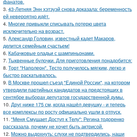
фанатов.
3.
43-Летняя Энн хэтэуэй снова доказала: беременность
ей невероятно идёт.
4.
Многие привыкли списывать потерю цвета
исключительно на возраст.
5.
Александр Головин, известный кадет Макаров,
делится семейным счастьем!
6.
Кабачковые оладьи с шампиньонами.
7.
Тыквенные булочки. Для приготовления понадобится:
8.
Торт "Наполеон". Тесто получилось мягким, легко и
быстро раскатывалось.
9.
В Москве прошел съезд "Единой России", на котором
утвердили партийных кандидатов на предстоящих в
сентябре выборах депутатов государственной думы.
10.
Друг ниже 175 см, когда нашёл девушку - и теперь
все комплексы по росту официально ушли в отпуск.
11.
"Меня Смущает Доступ к Телу": Регина тодоренко
рассказала, почему не хочет быть актрисой.
12.
Можно выдохнуть: слухи не подтвердились, наши