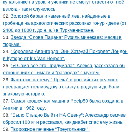
купальнике на урок, и ученики не смогут отвести от неё
взгляд - так и случилось.
32.
Золотой баран и каменный лев, найденные в
гробнице на археологических раскопках гонур - депе (от
2400 до 1600 г. до н. э. ) в Туркменистане.
33.
Звезда "Слова Пацана" Рузиль минекаев: месяц в
тюрьме!
34.
"Королева Авангарда: Энн Хэтэуэй Покоряет Лондон
в Кутюре от Iris Van Herpen".
35.
"Я Сама всё это Придумала": Алекса рассказала об
отношениях с Тимати и "разводах" с мужем.
36.
Фантазия на тему "Шрека" в российских реалиях
превращает голливудскую сказку в родную и до боли
знакомую историю.
37.
Самая крошечная машинa Peelp50 была созданa в
Англии в 1962 году.
38.
"Было Стыдно Выйти НА Сцену": Александр семчев
сбросил 100 кг и рассказал, как диабет спас ему жизнь.
39.
Творожное печенье "Треугольники".