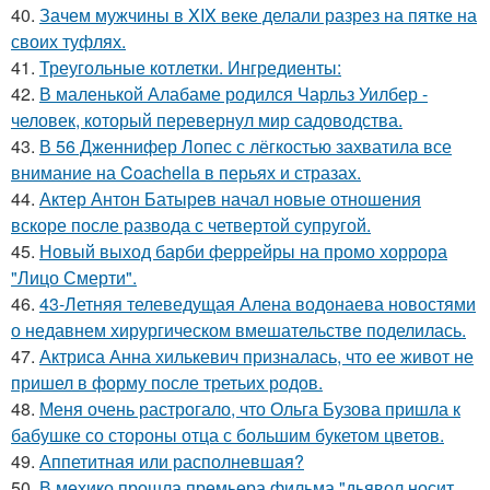
40.
Зачем мужчины в XIX веке делали разрез на пятке на
своих туфлях.
41.
Треугольные котлетки. Ингредиенты:
42.
В маленькой Алабаме родился Чарльз Уилбер -
человек, который перевернул мир садоводства.
43.
В 56 Дженнифер Лопес с лёгкостью захватила все
внимание на Coachella в перьях и стразах.
44.
Актер Антон Батырев начал новые отношения
вскоре после развода с четвертой супругой.
45.
Новый выход барби феррейры на промо хоррора
"Лицо Смерти".
46.
43-Летняя телеведущая Алена водонаева новостями
о недавнем хирургическом вмешательстве поделилась.
47.
Актриса Анна хилькевич призналась, что ее живот не
пришел в форму после третьих родов.
48.
Меня очень растрогало, что Ольга Бузова пришла к
бабушке со стороны отца с большим букетом цветов.
49.
Аппетитная или располневшая?
50.
В мехико прошла премьера фильма "дьявол носит