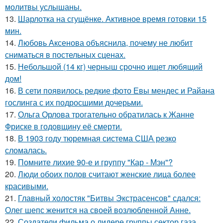
молитвы услышаны.
13.
Шарлотка на сгущёнке. Активное время готовки 15
мин.
14.
Любовь Аксенова объяснила, почему не любит
сниматься в постельных сценах.
15.
Небольшой (14 кг) черныш срочно ищет любящий
дом!
16.
В сети появилось редкие фото Евы мендес и Райана
гослинга с их подросшими дочерьми.
17.
Ольга Орлова трогательно обратилась к Жанне
Фриске в годовщину её смерти.
18.
В 1903 году тюремная система США резко
сломалась.
19.
Помните лихие 90-е и группу "Кар - Мэн"?
20.
Люди обоих полов считают женские лица более
красивыми.
21.
Главный холостяк "Битвы Экстрасенсов" сдался:
Олег шепс женится на своей возлюбленной Анне.
22.
Создатели фильма о лидере группы сектор газа