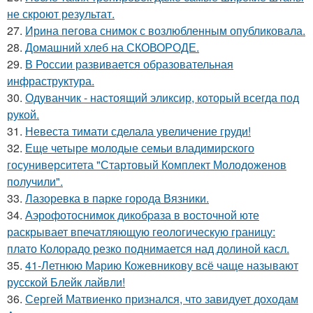
не скроют результат.
27.
Ирина пегова снимок с возлюбленным опубликовала.
28.
Домашний хлеб на СКОВОРОДЕ.
29.
В России развивается образовательная
инфраструктура.
30.
Одуванчик - настоящий эликсир, который всегда под
рукой.
31.
Невеста тимати сделала увеличение груди!
32.
Еще четыре молодые семьи владимирского
госуниверситета "Стартовый Комплект Молодоженов
получили".
33.
Лазоревка в парке города Вязники.
34.
Аэрофотоснимок дикобpaза в восточной юте
раскрывает впечатляющую геологическую границу:
плато Колорадо резко поднимается над долиной касл.
35.
41-Летнюю Марию Кожевникову всё чаще называют
русской Блейк лайвли!
36.
Сергей Матвиенко признался, что завидует доходам