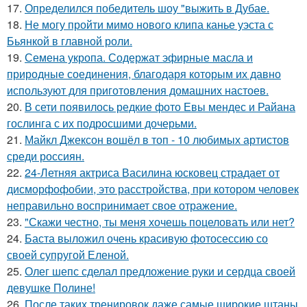
17.
Определился победитель шоу "выжить в Дубае.
18.
Не могу пройти мимо нового клипа канье уэста с
Бьянкой в главной роли.
19.
Семена укропа. Содержат эфирные масла и
природные соединения, благодаря которым их давно
используют для приготовления домашних настоев.
20.
В сети появилось редкие фото Евы мендес и Райана
гослинга с их подросшими дочерьми.
21.
Майкл Джексон вошёл в топ - 10 любимых артистов
среди россиян.
22.
24-Летняя актриса Василина юсковец страдает от
дисморфофобии, это расстройства, при котором человек
неправильно воспринимает свое отражение.
23.
"Скажи честно, ты меня хочешь поцеловать или нет?
24.
Баста выложил очень красивую фотосессию со
своей супругой Еленой.
25.
Олег шепс сделал предложение руки и сердца своей
девушке Полине!
26.
После таких тренировок даже самые широкие штаны