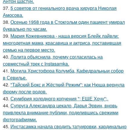
Антон шастун.
37.
5 советов от гениального врача хирурга Николая
Амосова.
38.
Осенью 1958 года в Стокгольм один пациент умирал
буквально по часам.
39.
Мария Кожевникова - наша версия Блейк лайвли:
многодетная мама, красавица и актриса, поставившая
семью на первое место.
40.
Лолита объяснила, почему согласилась на
совместный трек с Instasamka.
41.
Могила Христофора Колумба, Кафедральныи собор
в Севилье.
42.
"Тайский Бокс и Жёсткий Режим": как Нюша вернула
форму после родов.
43.
Скумбрия холодного копчения "; ЕЩЕ Хочу";.
44.
Супруга Александра цекало, Дарья Эрвин, вновь
привлекла внимание публики, поделившись свежими
фотографиями.
45.
Инстасамка начала сводить татуировки, кардинально