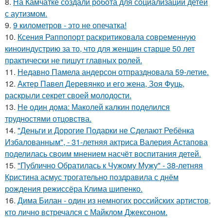
8.
На Камчатке создали робота для социализации детей
с аутизмом.
9.
9 километров - это не опечатка!
10.
Ксения Раппопорт раскритиковала современную
киноиндустрию за то, что для женщин старше 50 лет
практически не пишут главных ролей.
11.
Недавно Памела андерсон отпраздновала 59-летие.
12.
Актер Павел Деревянко и его жена, Зоя Фуць,
раскрыли секрет своей молодости.
13.
Не один дома: Маколей калкин поделился
трудностями отцовства.
14.
"Деньги и Дорогие Подарки не Сделают Ребёнка
Избалованным", - 31-летняя актриса Валерия Астапова
поделилась своим мнением насчёт воспитания детей.
15.
"Публично Обратилась к Чужому Мужу" - 38-летняя
Кристина асмус трогательно поздравила с днём
рождения режиссёра Клима шипенко.
16.
Дима Билан - один из немногих российских артистов,
кто лично встречался с Майклом Джексоном.