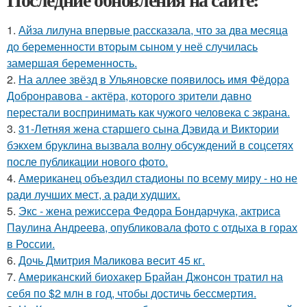
1.
Айза лилуна впервые рассказала, что за два месяца
до беременности вторым сыном у неё случилась
замершая беременность.
2.
На аллее звёзд в Ульяновске появилось имя Фёдора
Добронравова - актёра, которого зрители давно
перестали воспринимать как чужого человека с экрана.
3.
31-Летняя жена старшего сына Дэвида и Виктории
бэкхем бруклина вызвала волну обсуждений в соцсетях
после публикации нового фото.
4.
Американец объездил стадионы по всему миру - но не
ради лучших мест, а ради худших.
5.
Экс - жена режиссера Федора Бондарчука, актриса
Паулина Андреева, опубликовала фото с отдыха в горах
в России.
6.
Дочь Дмитрия Маликова весит 45 кг.
7.
Американский биохакер Брайан Джонсон тратил на
себя по $2 млн в год, чтобы достичь бессмертия.