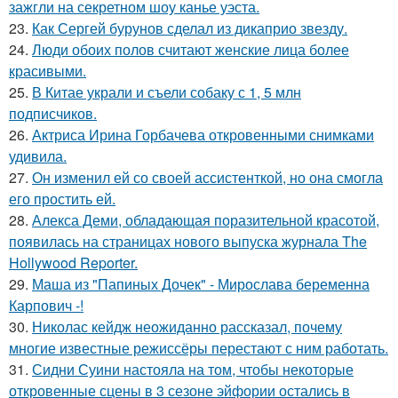
зажгли на секретном шоу канье уэста.
23.
Как Сергей бурунов сделал из дикаприо звезду.
24.
Люди обоих полов считают женские лица более
красивыми.
25.
В Китае украли и съели собаку с 1, 5 млн
подписчиков.
26.
Актриса Ирина Горбачева откровенными снимками
удивила.
27.
Он изменил ей со своей ассистенткой, но она смогла
его простить ей.
28.
Алекса Деми, обладающая поразительной красотой,
появилась на страницах нового выпуска журнала The
Hollywood Reporter.
29.
Маша из "Папиных Дочек" - Мирослава беременна
Карпович -!
30.
Николас кейдж неожиданно рассказал, почему
многие известные режиссёры перестают с ним работать.
31.
Сидни Суини настояла на том, чтобы некоторые
откровенные сцены в 3 сезоне эйфории остались в