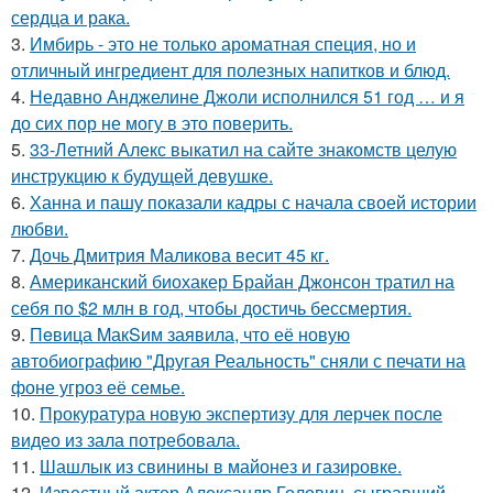
сердца и рака.
3.
Имбирь - это не только ароматная специя, но и
отличный ингредиент для полезных напитков и блюд.
4.
Недавно Анджелине Джоли исполнился 51 год … и я
до сих пор не могу в это поверить.
5.
33-Летний Алекс выкатил на сайте знакомств целую
инструкцию к будущей девушке.
6.
Ханна и пашу показали кадры с начала своей истории
любви.
7.
Дочь Дмитрия Маликова весит 45 кг.
8.
Американский биохакер Брайан Джонсон тратил на
себя по $2 млн в год, чтобы достичь бессмертия.
9.
Пeвица MакSим заявила, что её новую
автобиографию "Другая Реальность" сняли с печати на
фоне угроз её семье.
10.
Прокуратура новую экспертизу для лерчек после
видео из зала потребовала.
11.
Шашлык из свинины в майонез и газировке.
12.
Известный актер Александр Головин, сыгравший