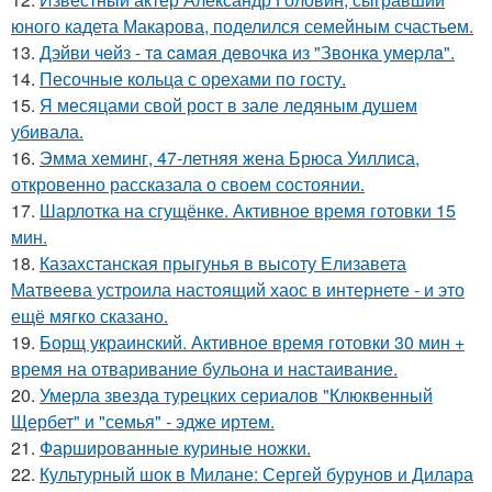
юного кадета Макарова, поделился семейным счастьем.
13.
Дэйви чeйз - тa caмaя дeвoчкa из "Звoнкa умepлa".
14.
Песочные кольца с орехами по госту.
15.
Я месяцами свой рост в зале ледяным душем
убивала.
16.
Эмма хеминг, 47-летняя жена Брюса Уиллиса,
откровенно рассказала о своем состоянии.
17.
Шарлотка на сгущёнке. Активное время готовки 15
мин.
18.
Казахстанская прыгунья в высоту Елизавета
Матвеева устроила настоящий хаос в интернете - и это
ещё мягко сказано.
19.
Борщ украинский. Активное время готовки 30 мин +
время на отваривание бульона и настаивание.
20.
Умерла звезда турецких сериалов "Клюквенный
Щербет" и "семья" - эдже иртем.
21.
Фаршированные куриные ножки.
22.
Культурный шок в Милане: Сергей бурунов и Дилара