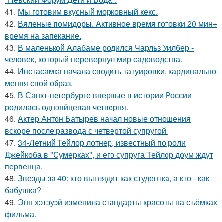
41.
Мы готовим вкусный морковный кекс.
42.
Вяленые помидоры. Активное время готовки 20 мин+
время на запекание.
43.
В маленькой Алабаме родился Чарльз Уилбер -
человек, который перевернул мир садоводства.
44.
Инстасамка начала сводить татуировки, кардинально
меняя свой образ.
45.
В Санкт-петербурге впервые в истории России
родилась однояйцевая четверня.
46.
Актер Антон Батырев начал новые отношения
вскоре после развода с четвертой супругой.
47.
34-Летний Тейлор лотнер, известный по роли
Джейкоба в "Сумерках", и его супруга Тейлор доум ждут
первенца.
48.
Звезды за 40: кто выглядит как студентка, а кто - как
бабушка?
49.
Энн хэтэуэй изменила стандарты красоты на съёмках
фильма.