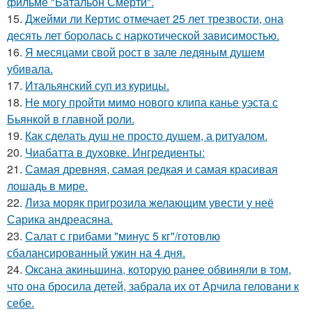
фильме "Батальон Смерти".
15.
Джейми ли Кертис отмечает 25 лет трезвости, она
десять лет боролась с наркотической зависимостью.
16.
Я месяцами свой рост в зале ледяным душем
убивала.
17.
Итальянский суп из курицы.
18.
Не могу пройти мимо нового клипа канье уэста с
Бьянкой в главной роли.
19.
Как сделать душ не просто душем, а ритуалом.
20.
Чиабатта в духовке. Ингредиенты:
21.
Самая древняя, самая редкая и самая красивая
лошадь в мире.
22.
Лиза моряк пригрозила желающим увести у неё
Сарика андреасяна.
23.
Салат с грибами "минус 5 кг"/готовлю
сбалансированный ужин на 4 дня.
24.
Оксана акиньшина, которую ранее обвиняли в том,
что она бросила детей, забрала их от Арчила геловани к
себе.