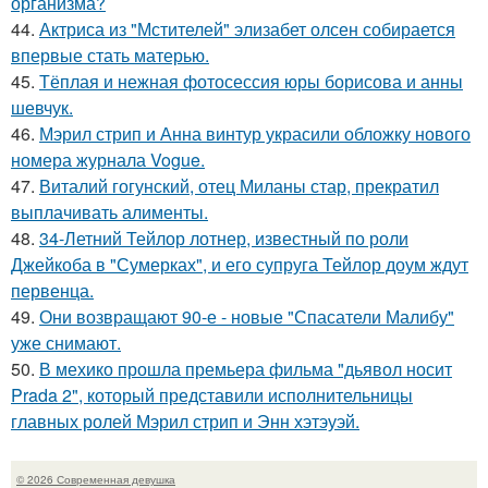
организма?
44.
Актриса из "Мстителей" элизабет олсен собирается
впервые стать матерью.
45.
Тёплая и нежная фотосессия юры борисова и анны
шевчук.
46.
Мэрил стрип и Анна винтур украсили обложку нового
номера журнала Vogue.
47.
Виталий гогунский, отец Миланы стар, прекратил
выплачивать алименты.
48.
34-Летний Тейлор лотнер, известный по роли
Джейкоба в "Сумерках", и его супруга Тейлор доум ждут
первенца.
49.
Они возвращают 90-е - новые "Спасатели Малибу"
уже снимают.
50.
В мехико прошла премьера фильма "дьявол носит
Prada 2", который представили исполнительницы
главных ролей Мэрил стрип и Энн хэтэуэй.
© 2026 Современная девушка