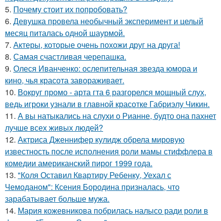
5.
Почему стоит их попробовать?
6.
Девушка провела необычный эксперимент и целый
месяц питалась одной шаурмой.
7.
Актеры, которые очень похожи друг на друга!
8.
Самая счастливая черепашка.
9.
Олеся Иванченко: ослепительная звезда юмора и
кино, чья красота завораживает.
10.
Вокруг промо - арта гта 6 разгорелся мощный слух,
ведь игроки узнали в главной красотке Габриэлу Чикин.
11.
А вы натыкались на слухи о Рианне, будто она пахнет
лучше всех живых людей?
12.
Актриса Дженнифер кулидж обрела мировую
известность после исполнения роли мамы стиффлера в
комедии американский пирог 1999 года.
13.
"Коля Оставил Квартиру Ребенку, Уехал с
Чемоданом": Ксения Бородина призналась, что
зарабатывает больше мужа.
14.
Мария кожевникова побрилась налысо ради роли в