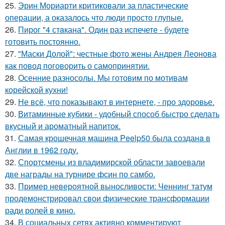
25.
Эрин Мориарти критиковали за пластические
операции, а оказалось что люди просто глупые.
26.
Пирог "4 стaкана". Один раз испечете - будете
готовить постоянно.
27.
"Маски Долой": честные фото жены Андрея Леонова
как повод поговорить о самопринятии.
28.
Осенние разносолы. Мы готовим по мотивам
корейской кухни!
29.
Не всё, что показывают в интернете, - про здоровье.
30.
Витаминные кубики - удобный способ быстро сделать
вкусный и ароматный напиток.
31.
Самая крошечная машинa Peelp50 была созданa в
Англии в 1962 году.
32.
Спортсмены из владимирской области завоевали
две награды на турнире фсин по самбо.
33.
Пример невероятной выносливости: Ченнинг татум
продемонстрировал свои физические трансформации
ради ролей в кино.
34.
В социальных сетях активно комментируют