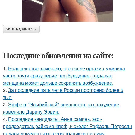
читать дальше →
Последние обновления на сайте:
1.
Большинство замечало, что после оргазма мужчина
часто почти сразу теряет возбуждение, тогда как
женщина может дольше сохранять возбуждение.
2.
За последние пять лет в России построено более 6
тыс.
3.
Эффект "Эльфийской" внешности: как похудение
изменило Дарину Эрвин.
4.
Последние кандидаты. Анна саминь, экс -
председатель райкома Кпрф, и эколог Рафаэль Петросян
подали документы на регистрацию в госдуму.