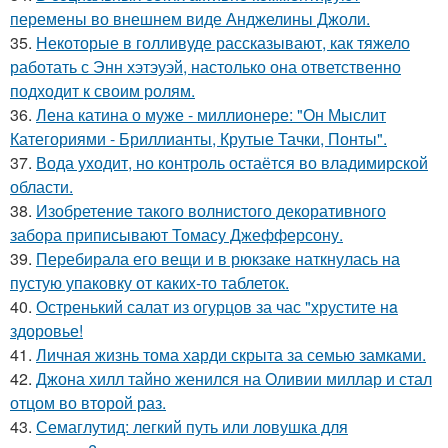
перемены во внешнем виде Анджелины Джоли.
35.
Некоторые в голливуде рассказывают, как тяжело
работать с Энн хэтэуэй, настолько она ответственно
подходит к своим ролям.
36.
Лена катина о муже - миллионере: "Он Мыслит
Категориями - Бриллианты, Крутые Тачки, Понты".
37.
Вода уходит, но контроль остаётся во владимирской
области.
38.
Изобретение такого волнистого декоративного
забора приписывают Томасу Джефферсону.
39.
Перебирала его вещи и в рюкзаке наткнулась на
пустую упаковку от каких-то таблеток.
40.
Остренький салат из огурцов за час "хрустите нa
здоровье!
41.
Личная жизнь тома харди скрыта за семью замками.
42.
Джона хилл тайно женился на Оливии миллар и стал
отцом во второй раз.
43.
Семаглутид: легкий путь или ловушка для